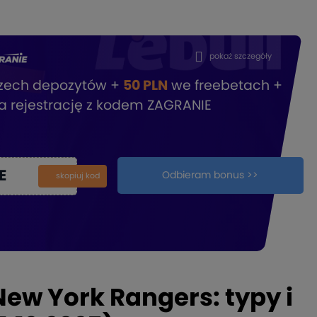
pokaż szczegóły
rzech depozytów +
50 PLN
we freebetach +
a rejestrację z kodem ZAGRANIE
E
Odbieram bonus >>
kopiuj
skopiuj kod
ew York Rangers: typy i