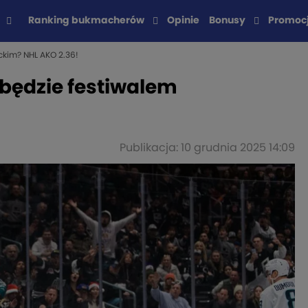
Ranking bukmacherów
Opinie
Bonusy
Promoc
eckim? NHL AKO 2.36!
 będzie festiwalem
Publikacja: 10 grudnia 2025 14:09