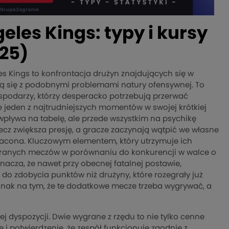
eles Kings: typy i kursy
025)
s Kings to konfrontacja drużyn znajdujących się w
ą się z podobnymi problemami natury ofensywnej. To
spodarzy, którzy desperacko potrzebują przerwać
 jeden z najtrudniejszych momentów w swojej krótkiej
ko wpływa na tabelę, ale przede wszystkim na psychikę
ecz zwiększa presję, a gracze zaczynają wątpić we własne
stracona. Kluczowym elementem, który utrzymuje ich
ozegranych meczów w porównaniu do konkurencji w walce o
acza, że nawet przy obecnej fatalnej postawie,
 do zdobycia punktów niż drużyny, które rozegrały już
ak na tym, że te dodatkowe mecze trzeba wygrywać, a
j dyspozycji. Dwie wygrane z rzędu to nie tylko cenne
i potwierdzenie, że zespół funkcjonuje zgodnie z