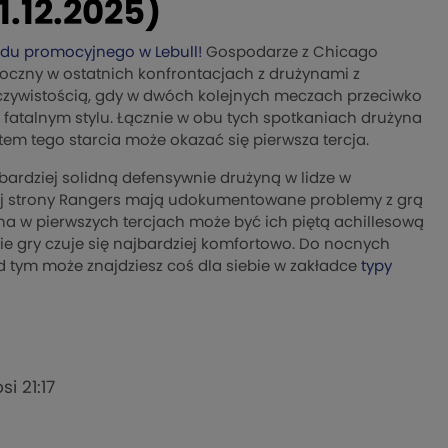
.12.2025)
du promocyjnego w Lebull!
Gospodarze z Chicago
idoczny w ostatnich konfrontacjach z drużynami z
rzeczywistością, gdy w dwóch kolejnych meczach przeciwko
 fatalnym stylu. Łącznie w obu tych spotkaniach drużyna
m tego starcia może okazać się pierwsza tercja.
bardziej solidną defensywnie drużyną w lidze w
ej strony Rangers mają udokumentowane problemy z grą
a w pierwszych tercjach może być ich piętą achillesową
ie gry czuje się najbardziej komfortowo. Do nocnych
d tym może znajdziesz coś dla siebie w zakładce
typy
i 21:17