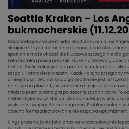
Seattle Kraken – Los Ang
bukmacherskie (11.12.2
Nadchodzące starcie między Seattle Kraken a Los Angele
skrajnie różnych momentach sezonu, choć obie zmagaj
spotkanie może okazać się kluczowe szczególnie dla go
katastrofalną passę porażek. Kraken przeżywają obecnie
historii. Sześć kolejnych porażek to seria, która nie tyl
zespołu i atmosferę w szatni. Każdy kolejny przegrany m
umiejętności. Jednak sytuacja Seattle nie jest jeszcze 
nadzieje na play-off, jest znacznie mniejsza liczba r
miejsca premiowane grą po sezonie zasadniczym. To ozn
matematyka wciąż stoi po ich stronie. Mają więcej okazji
większość swojego harmonogramu. Problem polega jedn
obecna forma zdecydowanie nie napawa optymizmem.
Kings prezentują się jako drużyna w zdecydowanie lepsze
punkty, ale przede wszystkim budowanie pewności siebie 