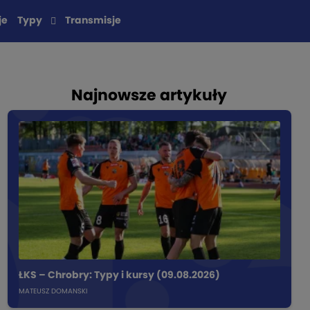
je
Typy
Transmisje
Najnowsze artykuły
ŁKS – Chrobry: Typy i kursy (09.08.2026)
MATEUSZ DOMANSKI