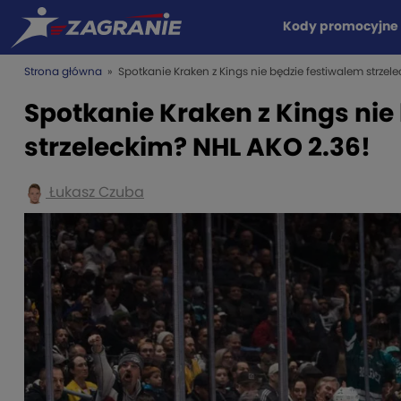
Kody promocyjne
Strona główna
» Spotkanie Kraken z Kings nie będzie festiwalem strzel
Spotkanie Kraken z Kings nie
strzeleckim? NHL AKO 2.36!
Łukasz Czuba