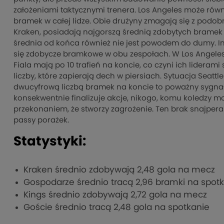
założeniami taktycznymi trenera. Los Angeles może rów
bramek w całej lidze. Obie drużyny zmagają się z podo
Kraken, posiadają najgorszą średnią zdobytych bramek w c
średnia od końca również nie jest powodem do dumy. In
się zdobycze bramkowe w obu zespołach. W Los Angeles 
Fiala mają po 10 trafień na koncie, co czyni ich liderami s
liczby, które zapierają dech w piersiach. Sytuacja Seattl
dwucyfrową liczbą bramek na koncie to poważny sygnał 
konsekwentnie finalizuje akcje, nikogo, komu koledzy m
przekonaniem, że stworzy zagrożenie. Ten brak snajpera
passy porażek.
Statystyki:
Kraken średnio zdobywają 2,48 gola na mecz
Gospodarze średnio tracą 2,96 bramki na spot
Kings średnio zdobywają 2,72 gola na mecz
Goście średnio tracą 2,48 gola na spotkanie