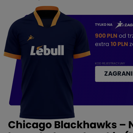
TYLKO NA
900 PLN
od t
extra
10 PLN
z
KOD REJESTRACYJNY
ZAGRANI
Chicago Blackhawks – N