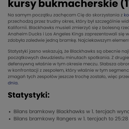
kursy bukmacherskie (11
Na samym początku zachęcam Cię do skorzystania z
ko
przechodzą przez trudny okres, który był szczególnie w
Kalifornii. Blackhawks musieli zmierzyć się z bolesną 
Anaheim Ducks i Los Angeles Kings zaprezentowali się w
zdobyła zaledwie jedną bramkę. Najciekawszym elemente
Statystyki jasno wskazują, że Blackhawks są obecnie naj
początkowych dwudziestu minutach spotkania. Z drugi
defensywną właśnie w tym okresie meczu. Słabsza obron
w konfrontacji z zespołem, który właśnie w tym segmenc
zmagań tych zespołów jeszcze trochę zostało, więc prze
dnia.
Statystyki:
Bilans bramkowy Blackhawks w 1. tercjach wynos
Bilans bramkowy Rangers w 1. tercjach to 25:28