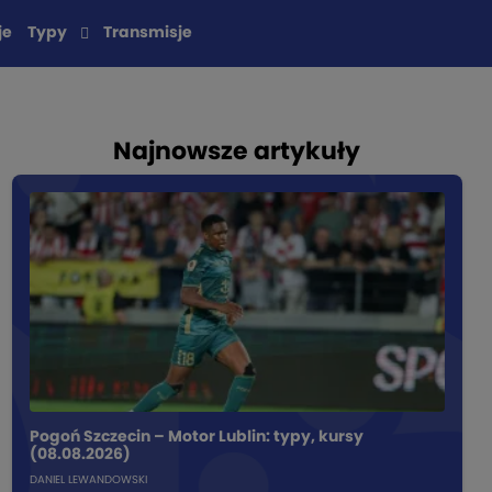
je
Typy
Transmisje
Najnowsze artykuły
Pogoń Szczecin – Motor Lublin: typy, kursy
(08.08.2026)
DANIEL LEWANDOWSKI