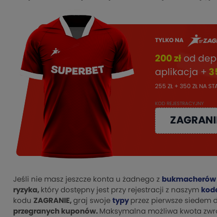
TYLKO NA
200 zł
od dep
aplikacja +
3
255 ZŁ + 350 ZŁ NA S
KOD REJESTRACYJNY
ZAGRANI
Jeśli nie masz jeszcze konta u żadnego z
bukmacherów 
ryzyka,
który dostępny jest przy rejestracji z naszym
kod
kodu
ZAGRANIE,
graj swoje
typy
przez pierwsze siedem d
przegranych kuponów.
Maksymalna możliwa kwota zwrot