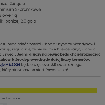
iżej 2,5 gola
y minimum 3-bramkowe
Słowenią
i poniżej 2,5 gola
eczu będą mieć Szwedzi. Choć drużyna ze Skandynawii
azują regularnie, że nie warto ich lekceważyć, dlatego –
a Szwecji.
Jedni i drudzy na pewno będą chcieli rozpocząć
 ataków, które doprowadzą do dużej liczby kornerów.
cje MŚ 2026
będzie więc over 8,5 rzutu rożnego.
 który otrzymasz na start. Powodzenia!
przedawnione.