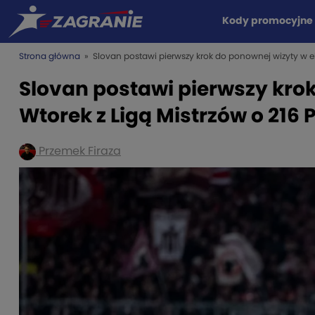
Kody promocyjne
Strona główna
» Slovan postawi pierwszy krok do ponownej wizyty w eli
Slovan postawi pierwszy krok
Wtorek z Ligą Mistrzów o 216 
Przemek Firaza