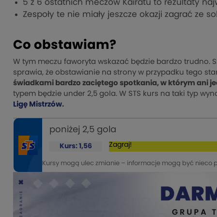
5 z 6 ostatnich meczów Kairatu to rezultaty n
Zespoły te nie miały jeszcze okazji zagrać ze 
Co obstawiam?
W tym meczu faworyta wskazać będzie bardzo trudno. S
sprawia, że obstawianie na strony w przypadku tego sta
świadkami bardzo zaciętego spotkania, w którym ani jedn
typem będzie under 2,5 gola. W STS kurs na taki typ wyno
Ligę Mistrzów
.
poniżej 2,5 gola
Zagraj!
Kurs: 1,56
Kursy mogą ulec zmianie – informacje mogą być nieco 