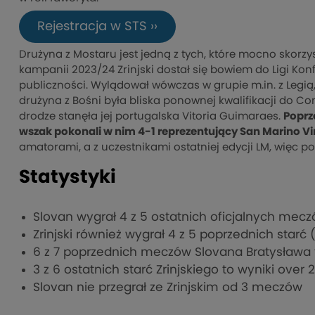
Rejestracja w STS ››
Drużyna z Mostaru jest jedną z tych, które mocno skorz
kampanii 2023/24 Zrinjski dostał się bowiem do Ligi Konf
publiczności. Wylądował wówczas w grupie m.in. z Legią,
drużyna z Bośni była bliska ponownej kwalifikacji do Con
drodze stanęła jej portugalska Vitoria Guimaraes.
Poprz
wszak pokonali w nim 4-1 reprezentujący San Marino Vi
amatorami, a z uczestnikami ostatniej edycji LM, więc 
Statystyki
Slovan wygrał 4 z 5 ostatnich oficjalnych mec
Zrinjski również wygrał 4 z 5 poprzednich starć
6 z 7 poprzednich meczów Slovana Bratysława to
3 z 6 ostatnich starć Zrinjskiego to wyniki over 2
Slovan nie przegrał ze Zrinjskim od 3 meczów