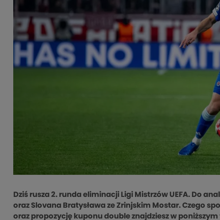
Dziś rusza 2. runda eliminacji Ligi Mistrzów UEFA. Do a
oraz Slovana Bratysława ze Zrinjskim Mostar. Czego spo
oraz propozycję kuponu double znajdziesz w poniższym te