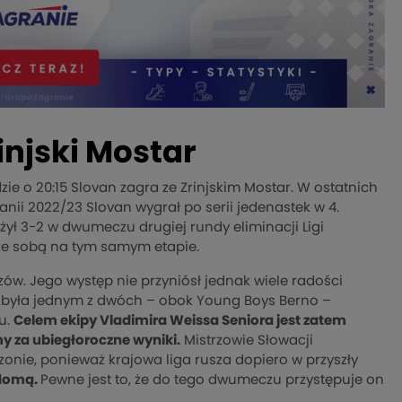
injski Mostar
zie o 20:15 Slovan zagra ze Zrinjskim Mostar. W ostatnich
anii 2022/23 Slovan wygrał po serii jedenastek w 4.
iężył 3-2 w dwumeczu drugiej rundy eliminacji Ligi
 ze sobą na tym samym etapie.
ów. Jego występ nie przyniósł jednak wiele radości
y była jednym z dwóch – obok Young Boys Berno –
u.
Celem ekipy Vladimira Weissa Seniora jest zatem
 za ubiegłoroczne wyniki.
Mistrzowie Słowacji
nie, ponieważ krajowa liga rusza dopiero w przyszły
adomą.
Pewne jest to, że do tego dwumeczu przystępuje on