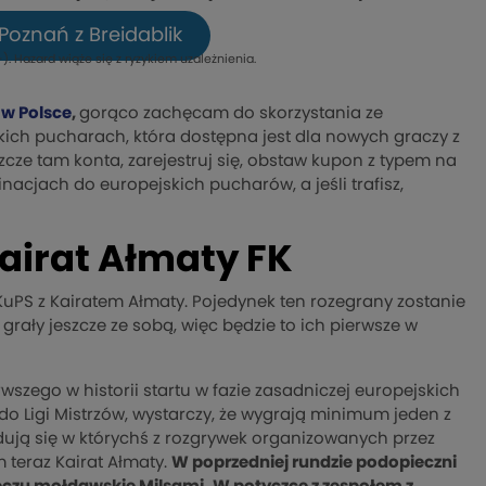
Poznań z Breidablik
). Hazard wiąże się z ryzykiem uzależnienia.
w Polsce
,
gorąco zachęcam do skorzystania ze
kich pucharach, która dostępna jest dla nowych graczy z
szcze tam konta, zarejestruj się, obstaw kupon z typem na
nacjach do europejskich pucharów, a jeśli trafisz,
airat Ałmaty FK
 KuPS z Kairatem Ałmaty. Pojedynek ten rozegrany zostanie
 grały jeszcze ze sobą, więc będzie to ich pierwsze w
wszego w historii startu w fazie zasadniczej europejskich
do Ligi Mistrzów, wystarczy, że wygrają minimum jeden z
ą się w którychś z rozgrywek organizowanych przez
 teraz Kairat Ałmaty.
W poprzedniej rundzie podopieczni