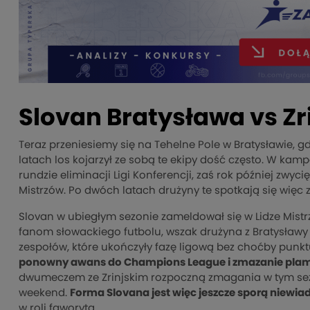
Slovan Bratysława vs Zr
Teraz przeniesiemy się na Tehelne Pole w Bratysławie, gd
latach los kojarzył ze sobą te ekipy dość często. W kamp
rundzie eliminacji Ligi Konferencji, zaś rok później zwyc
Mistrzów. Po dwóch latach drużyny te spotkają się więc
Slovan w ubiegłym sezonie zameldował się w Lidze Mistrz
fanom słowackiego futbolu, wszak drużyna z Bratysław
zespołów, które ukończyły fazę ligową bez choćby punkt
ponowny awans do Champions League i zmazanie plamy
dwumeczem ze Zrinjskim rozpoczną zmagania w tym sezo
weekend.
Forma Slovana jest więc jeszcze sporą niewi
w roli faworyta.