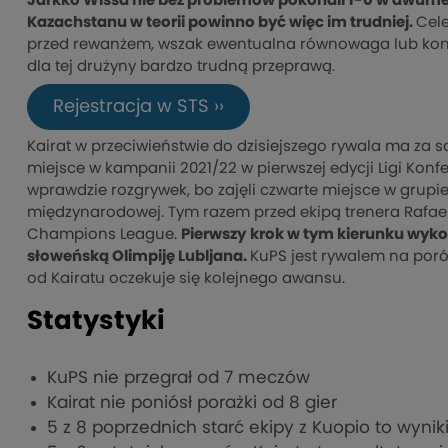
Jarkko Wissa nie bez problemów pokonali 1-0 w dwum
Kazachstanu w teorii powinno być więc im trudniej.
Cel
przed rewanżem, wszak ewentualna równowaga lub koni
dla tej drużyny bardzo trudną przeprawą.
Rejestracja w STS ››
Kairat w przeciwieństwie do dzisiejszego rywala ma za s
miejsce w kampanii 2021/22 w pierwszej edycji Ligi Kon
wprawdzie rozgrywek, bo zajęli czwarte miejsce w grupi
międzynarodowej. Tym razem przed ekipą trenera Rafael
Champions League.
Pierwszy
krok w tym kierunku wyko
słoweńską Olimpiję Lubljana.
KuPS jest rywalem na por
od Kairatu oczekuje się kolejnego awansu.
Statystyki
KuPS nie przegrał od 7 meczów
Kairat nie poniósł porażki od 8 gier
5 z 8 poprzednich starć ekipy z Kuopio to wynik