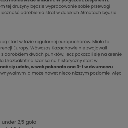
eczu mołdawskie Milsami.
W potyczce z zespołem z
em tej drużyny będzie wypracowanie sobie przewagi
eczność odrobienia strat w dalekich Ałmatach będzie
obą start w fazie regularnej europucharów. Miało to
ferencji Europy. Wówczas Kazachowie nie zwojowali
e z dorobkiem dwóch punktów, lecz pokazali się na arenie
a Urazbakhtina szansa na historyczny start w
nać się udało, wszak pokonała ona 3-1 w dwumeczu
ównywalnym, a może nawet nieco niższym poziomie, więc
i under 2,5 gola