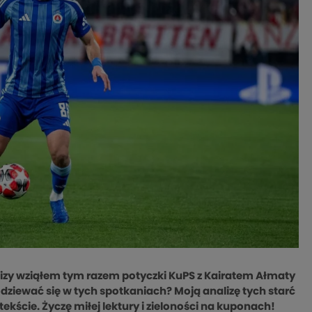
nalizy wziąłem tym razem potyczki KuPS z Kairatem Ałmaty
dziewać się w tych spotkaniach? Moją analizę tych starć
kście. Życzę miłej lektury i zieloności na kuponach!