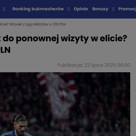
Ranking bukmacherów
Opinie
Bonusy
Promoc
cie? Wtorek z Ligą Mistrzów o 216 PLN
 do ponownej wizyty w elicie?
PLN
Publikacja: 22 lipca 2025 06:00