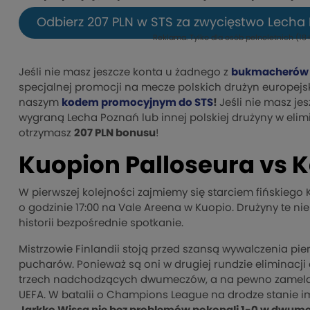
Odbierz 207 PLN w STS za zwycięstwo Lecha 
Reklama. Tylko dla osób pełnoletnich (18+
Jeśli nie masz jeszcze konta u żadnego z
bukmacherów 
specjalnej promocji na mecze polskich drużyn europejs
naszym
kodem promocyjnym do STS
!
Jeśli nie masz je
wygraną Lecha Poznań lub innej polskiej drużyny w elimi
otrzymasz
207 PLN bonusu
!
Kuopion Palloseura vs K
W pierwszej kolejności zajmiemy się starciem fińskiego
o godzinie 17:00 na Vale Areena w Kuopio. Drużyny te nie
historii bezpośrednie spotkanie.
Mistrzowie Finlandii stoją przed szansą wywalczenia pier
pucharów. Ponieważ są oni w drugiej rundzie eliminacji 
trzech nadchodzących dwumeczów, a na pewno zamelduj
UEFA. W batalii o Champions League na drodze stanie im