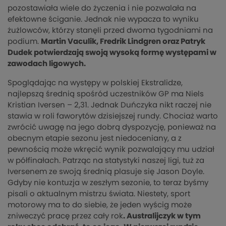
pozostawiała wiele do życzenia i nie pozwalała na
efektowne ściganie. Jednak nie wypacza to wyniku
żużlowców, którzy stanęli przed dwoma tygodniami na
podium.
Martin Vaculik, Fredrik Lindgren oraz Patryk
Dudek potwierdzają swoją wysoką formę występami w
zawodach ligowych.
Spoglądając na występy w polskiej Ekstralidze,
najlepszą średnią spośród uczestników GP ma Niels
Kristian Iversen – 2,31. Jednak Duńczyka nikt raczej nie
stawia w roli faworytów dzisiejszej rundy. Chociaż warto
zwrócić uwagę na jego dobrą dyspozycję, ponieważ na
obecnym etapie sezonu jest niedoceniany, a z
pewnością może wkręcić wynik pozwalający mu udział
w półfinałach. Patrząc na statystyki naszej ligi, tuż za
Iversenem ze swoją średnią plasuje się Jason Doyle.
Gdyby nie kontuzja w zeszłym sezonie, to teraz byśmy
pisali o aktualnym mistrzu świata. Niestety, sport
motorowy ma to do siebie, że jeden wyścig może
zniweczyć pracę przez cały rok
. Australijczyk w tym