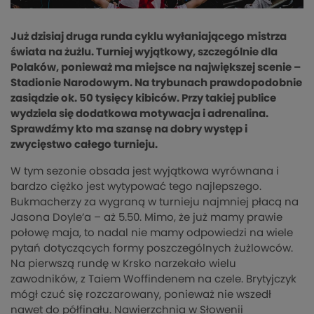
Już dzisiaj druga runda cyklu wyłaniającego mistrza
świata na żużlu. Turniej wyjątkowy, szczególnie dla
Polaków, ponieważ ma miejsce na największej scenie –
Stadionie Narodowym. Na trybunach prawdopodobnie
zasiądzie ok. 50 tysięcy kibiców. Przy takiej publice
wydziela się dodatkowa motywacja i adrenalina.
Sprawdźmy kto ma szansę na dobry występ i
zwycięstwo całego turnieju.
W tym sezonie obsada jest wyjątkowa wyrównana i
bardzo ciężko jest wytypować tego najlepszego.
Bukmacherzy za wygraną w turnieju najmniej płacą na
Jasona Doyle’a – aż 5.50. Mimo, że już mamy prawie
połowę maja, to nadal nie mamy odpowiedzi na wiele
pytań dotyczących formy poszczególnych żużlowców.
Na pierwszą rundę w Krsko narzekało wielu
zawodników, z Taiem Woffindenem na czele. Brytyjczyk
mógł czuć się rozczarowany, ponieważ nie wszedł
nawet do półfinału. Nawierzchnia w Słowenii