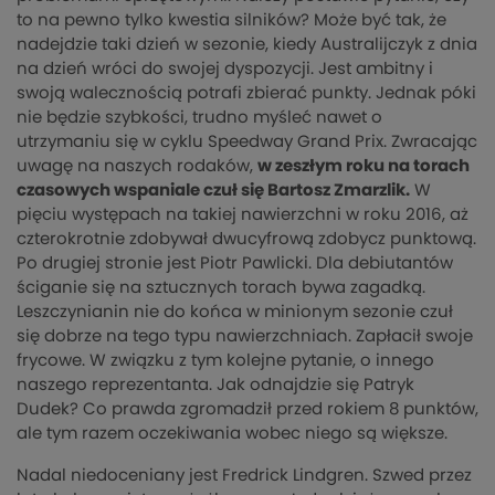
to na pewno tylko kwestia silników? Może być tak, że
nadejdzie taki dzień w sezonie, kiedy Australijczyk z dnia
na dzień wróci do swojej dyspozycji. Jest ambitny i
swoją walecznością potrafi zbierać punkty. Jednak póki
nie będzie szybkości, trudno myśleć nawet o
utrzymaniu się w cyklu Speedway Grand Prix. Zwracając
uwagę na naszych rodaków,
w zeszłym roku na torach
czasowych wspaniale czuł się Bartosz Zmarzlik.
W
pięciu występach na takiej nawierzchni w roku 2016, aż
czterokrotnie zdobywał dwucyfrową zdobycz punktową.
Po drugiej stronie jest Piotr Pawlicki. Dla debiutantów
ściganie się na sztucznych torach bywa zagadką.
Leszczynianin nie do końca w minionym sezonie czuł
się dobrze na tego typu nawierzchniach. Zapłacił swoje
frycowe. W związku z tym kolejne pytanie, o innego
naszego reprezentanta. Jak odnajdzie się Patryk
Dudek? Co prawda zgromadził przed rokiem 8 punktów,
ale tym razem oczekiwania wobec niego są większe.
Nadal niedoceniany jest Fredrick Lindgren. Szwed przez