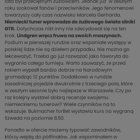
lata był przeciętnym żużlowcem. Jednak już w zeszłym
roku szokował fanów i przeciwników. Jego fenomenowi
towarzyszy cały czas nazwisko Marcela Gerharda.
Niemiecki tuner wprowadza do żużlowego świata silniki
GTR.
Dotychczas nikt inny nie zdecydował się na ten
krok.
Lindgren wręcz fruwa na swoich maszynach.
Podium w pierwszej rundzie oraz wspaniałe występy w
polskiej lidze nie są dziełem przypadku. Nie można go
lekceważyć. Trzeba go już rozważać jako faworyta do
wygrania całego turnieju. Warto zauważyć, że przed
rokiem wypadł bardzo dobrze na Narodowym
gromadząc 12 punktów. Dodatkowo w rundzie
zasadniczej pojedzie dwukrotnie z trzeciego pola, które
w zeszłym sezonie było najlepsze w Warszawie. Czy po
raz kolejny wystawi dobrą recenzje swojemu
niemieckiemu tunerowi? Wiele czynników na to
wskazuje. Bukmacher forBet wystawia kurs na wygraną
Szweda na poziomie 8.50.
Ponadto w ofercie możemy typować zawodników,
którzy wejdą do półfinałów. Jak wspominałem w