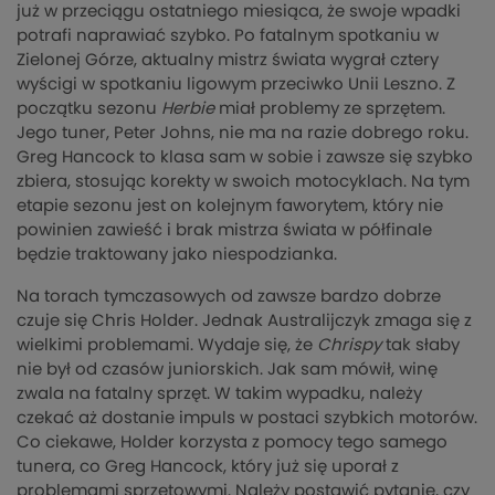
już w przeciągu ostatniego miesiąca, że swoje wpadki
potrafi naprawiać szybko. Po fatalnym spotkaniu w
Zielonej Górze, aktualny mistrz świata wygrał cztery
wyścigi w spotkaniu ligowym przeciwko Unii Leszno. Z
początku sezonu
Herbie
miał problemy ze sprzętem.
Jego tuner, Peter Johns, nie ma na razie dobrego roku.
Greg Hancock to klasa sam w sobie i zawsze się szybko
zbiera, stosując korekty w swoich motocyklach. Na tym
etapie sezonu jest on kolejnym faworytem, który nie
powinien zawieść i brak mistrza świata w półfinale
będzie traktowany jako niespodzianka.
Na torach tymczasowych od zawsze bardzo dobrze
czuje się Chris Holder. Jednak Australijczyk zmaga się z
wielkimi problemami. Wydaje się, że
Chrispy
tak słaby
nie był od czasów juniorskich. Jak sam mówił, winę
zwala na fatalny sprzęt. W takim wypadku, należy
czekać aż dostanie impuls w postaci szybkich motorów.
Co ciekawe, Holder korzysta z pomocy tego samego
tunera, co Greg Hancock, który już się uporał z
problemami sprzętowymi. Należy postawić pytanie, czy