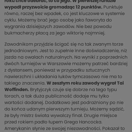
roku chce odebrać, to co jego. W pierwszej rundzie
wypadł przyzwoicie gromadząc 12 punktów.
Punktuje
równo, raczej bez wpadek, co jest kluczowe w systemie
cyklu. Możemy brać jego osobę jako faworyta do
wygrania dzisiejszych zawodów. Nie bez powodu
bukmacherzy płacą za jego wiktorię najmniej.
Zawodnikom przyjdzie ścigać się na tak zwanym torze
jednodniowym. Jest to zupełnie inne doświadczenie, niż
jazda na owalach naturalnych. Na wyniki z poprzednich
dwóch turniejów w Warszawie możemy patrzeć bardziej
z dystansem, ponieważ w przypadku sztucznych
nawierzchni i układania łuków tymczasowo nie ma to
takiego znaczenia.
W zeszłym roku zawody wygrał Tai
Woffinden.
Brytyjczyk czuje się dobrze na tego typu
torach, a tak duża publiczność dodaje mu tylko
wartości dodanej. Dodatkowo jest podrażniony po nie
do końca udanym pierwszym turnieju. Możemy sądzić,
że były mistrz świata wywalczy finał. Drugie miejsce
przed rokiem padło łupem Grega Hancocka.
Amerykanin słynie ze swojej niezawodności. Pokazał to