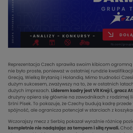
Reprezentacja Czech sprawiła swoim kibicom ogromną 
nie było proste, ponieważ w ostatniej rundzie kwalifika
Grecją, Wielką Brytanią i Holandią. Mimo trudności Czesi
dużym sukcesem, zważywszy na to, że w ostatnich latac
dużych imprezach.
Liderem kadry jest Vit Krejčí, gracz 
drużyny opiera się głównie na zawodnikach z rodzimej li
Sršni Písek. To pokazuje, że Czechy budują kadrę przed
spójność, ale ogranicza potencjał w starciach z koszyk
Wczorajszy mecz z Serbią pokazał wyraźnie różnicę po
kompletnie nie nadążając za tempem i siłą rywali.
Choć 