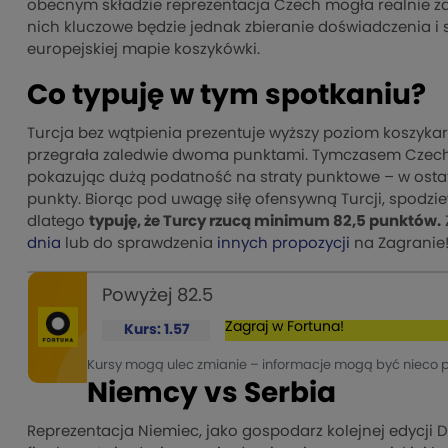
obecnym składzie reprezentacja Czech mogła realnie z
nich kluczowe będzie jednak zbieranie doświadczenia i 
europejskiej mapie koszykówki.
Co typuję w tym spotkaniu?
Turcja bez wątpienia prezentuje wyższy poziom koszykar
przegrała zaledwie dwoma punktami. Tymczasem Czechy 
pokazując dużą podatność na straty punktowe – w ostatnic
punkty. Biorąc pod uwagę siłę ofensywną Turcji, spodzi
dlatego
typuję, że Turcy rzucą minimum 82,5 punktów.
dnia
lub do sprawdzenia
innych propozycji
na Zagranie
Powyżej 82.5
Zagraj w Fortuna!
Kurs: 1.57
Kursy mogą ulec zmianie – informacje mogą być nieco 
Niemcy vs Serbia
Reprezentacja Niemiec, jako gospodarz kolejnej edycji 