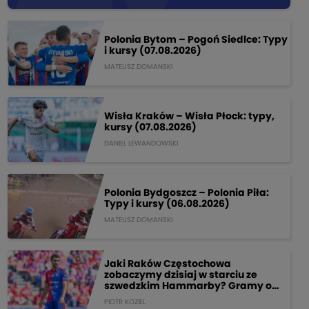
Polonia Bytom – Pogoń Siedlce: Typy
i kursy (07.08.2026)
MATEUSZ DOMANSKI
Wisła Kraków – Wisła Płock: typy,
kursy (07.08.2026)
DANIEL LEWANDOWSKI
Polonia Bydgoszcz – Polonia Piła:
Typy i kursy (06.08.2026)
MATEUSZ DOMANSKI
Jaki Raków Częstochowa
zobaczymy dzisiaj w starciu ze
szwedzkim Hammarby? Gramy o
205 PLN!
PIOTR KOZIEL