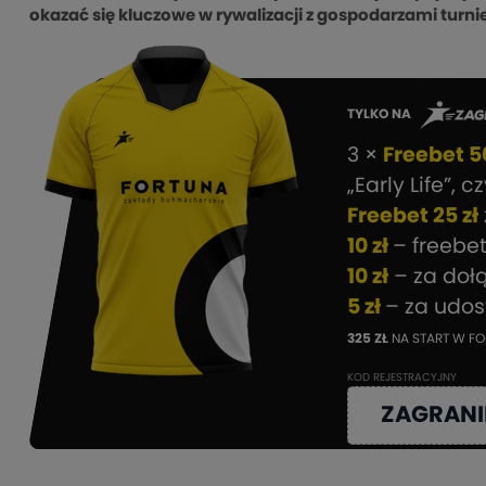
okazać się kluczowe w rywalizacji z gospodarzami turnie
TYLKO NA
3 ×
Freebet 50
„Early Life”, c
Freebet 25 zł
10 zł
– freebe
10 zł
– za doł
5 zł
– za udo
325 ZŁ
NA START W FO
KOD REJESTRACYJNY
ZAGRANI