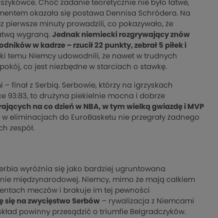
szykówce. Choć zadanie teoretycznie nie było łatwe,
mentem okazała się postawa Dennisa Schrödera. Na
ez pierwsze minuty prowadzili, co pokazywało, że
łatwą wygraną.
Jednak niemiecki rozgrywający znów
ników w kadrze – rzucił 22 punkty, zebrał 5 piłek i
ęki temu Niemcy udowodnili, że nawet w trudnych
kój, co jest niezbędne w starciach o stawkę.
– finał z Serbią. Serbowie, którzy na igrzyskach
e 93:83, to drużyna piekielnie mocna i dobrze
rających na co dzień w NBA, w tym wielką gwiazdę i MVP
re w eliminacjach do EuroBasketu nie przegrały żadnego
ch zespół.
 Serbia wyróżnia się jako bardziej ugruntowana
enie międzynarodowej. Niemcy, mimo że mają całkiem
entach meczów i brakuje im tej pewności
ę się na zwycięstwo Serbów
– rywalizacja z Niemcami
skład powinny przesądzić o triumfie Belgradczyków.