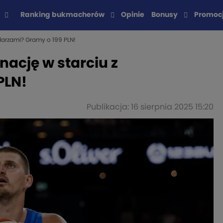
Ranking bukmacherów
Opinie
Bonusy
Promoc
darzami? Gramy o 199 PLN!
nację w starciu z
PLN!
Publikacja: 16 sierpnia 2025 15:20