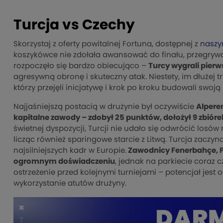
Turcja vs Czechy
Skorzystaj z oferty powitalnej Fortuna, dostępnej z
naszy
koszykówce nie zdołała awansować do finału, przegrywa
rozpoczęło się bardzo obiecująco –
Turcy wygrali pier
agresywną obronę i skuteczny atak. Niestety, im dłużej 
którzy przejęli inicjatywę i krok po kroku budowali swoj
Najjaśniejszą postacią w drużynie był oczywiście
Alpere
kapitalne zawody – zdobył 25 punktów, dołożył 9 zbiórek
świetnej dyspozycji, Turcji nie udało się odwrócić losów
licząc również sparingowe starcie z Litwą. Turcja zaczyna
najsilniejszych kadr w Europie.
Zawodnicy Fenerbahçe, Pa
ogromnym doświadczeniu
, jednak na parkiecie coraz c
ostrzeżenie przed kolejnymi turniejami – potencjał jest 
wykorzystanie atutów drużyny.