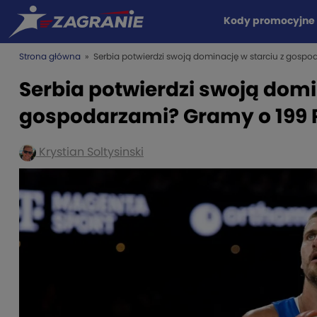
Kody promocyjne
Strona główna
» Serbia potwierdzi swoją dominację w starciu z gospo
Serbia potwierdzi swoją domi
gospodarzami? Gramy o 199 
Krystian Soltysinski