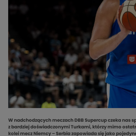
W nadchodzących meczach DBB Supercup czeka nas spor
z bardziej doświadczonymi Turkami, którzy mimo ostatni
kolei mecz Niemcy – Serbia zapowiada się jako pojed