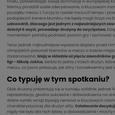
finału, potwierdzając swoją dominację w europejskiej ko
Niemcy poradzili sobie zdecydowanie, a kluczowym mo
początku meczu z Turcją to rywale narzucili tempo i prz
podopieczni trenera Mumbru nie będą mogli liczyć na 
udowodnił, dlaczego jest jednym z najważniejszych zawod
dołożył 6 asyst, prowadząc drużynę do zwycięstwa.
Dzi
momentach potrafią podnieść poziom gry i zachować spo
Teraz jednak najtrudniejsze wyzwanie dopiero przed nimi 
olimpijskich pokonali Niemców w meczu o trzecie miejsc
zbalansowana.
Mają w składzie aż pięciu zawodników g
ligi – Nikolę Jokica.
Serbia to jedna z trzech drużyn, któ
meczu, co jasno pokazuje, jak silny i konsekwentny jest i
Co typuję w tym spotkaniu?
Obie drużyny prezentują się w turnieju solidnie, jednak
reprezentacja, głodna sukcesów i doświadczenia na ar
dobre wyniki, wciąż bywają nerwowi w kluczowych mom
charakterystycznej dla drużyn elity.
Ostatecznie decyduj
nigdy nie była dla nich łatwa, a doświadczenie i mocny 