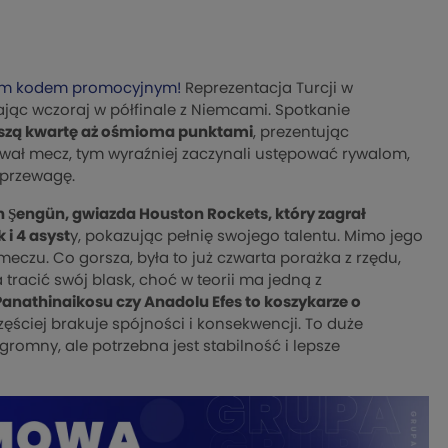
m kodem promocyjnym!
Reprezentacja Turcji w
jąc wczoraj w półfinale z Niemcami. Spotkanie
wszą kwartę aż ośmioma punktami
, prezentując
trwał mecz, tym wyraźniej zaczynali ustępować rywalom,
ą przewagę.
n Şengün, gwiazda Houston Rockets, który zagrał
 i 4 asyst
y, pokazując pełnię swojego talentu. Mimo jego
 meczu. Co gorsza, była to już czwarta porażka z rzędu,
 tracić swój blask, choć w teorii ma jedną z
nathinaikosu czy Anadolu Efes to koszykarze o
zęściej brakuje spójności i konsekwencji. To duże
ogromny, ale potrzebna jest stabilność i lepsze