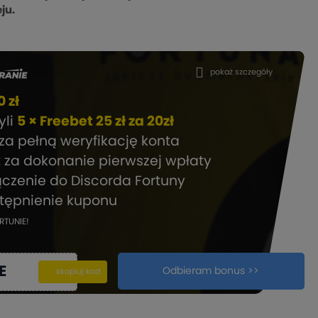
ju.
pokaż szczegóły
 zł
zyli
5 × Freebet 25 zł za 20zł
za pełną weryfikację konta
t za dokonanie pierwszej wpłaty
ączenie do Discorda Fortuny
stępnienie kuponu
RTUNIE!
E
Odbieram bonus >>
kopiuj
skopiuj kod