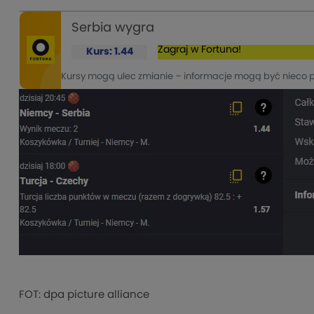
Serbia wygra
Zagraj w Fortuna!
Kurs: 1.44
Kursy mogą ulec zmianie – informacje mogą być nieco 
FOT: dpa picture alliance