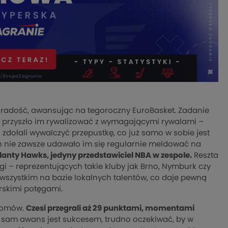
radość, awansując na tegoroczny EuroBasket. Zadanie
cji przyszło im rywalizować z wymagającymi rywalami –
 zdołali wywalczyć przepustkę, co już samo w sobie jest
h nie zawsze udawało im się regularnie meldować na
Atlanty Hawks, jedyny przedstawiciel NBA w zespole.
Reszta
gi – reprezentujących takie kluby jak Brno, Nymburk czy
e wszystkim na bazie lokalnych talentów, co daje pewną
arskimi potęgami.
ziomów.
Czesi przegrali aż 29 punktami, momentami
sam awans jest sukcesem, trudno oczekiwać, by w