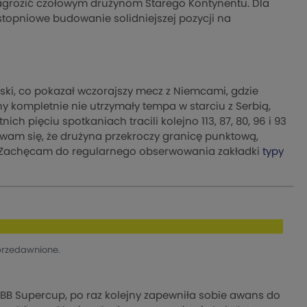
agrozić czołowym drużynom Starego Kontynentu. Dla
stopniowe budowanie solidniejszej pozycji na
ski, co pokazał wczorajszy mecz z Niemcami, gdzie
kompletnie nie utrzymały tempa w starciu z Serbią,
h pięciu spotkaniach tracili kolejno 113, 87, 80, 96 i 93
ewam się, że drużyna przekroczy granicę punktową,
Zachęcam do regularnego obserwowania zakładki
typy
!
przedawnione.
DBB Supercup, po raz kolejny zapewniła sobie awans do