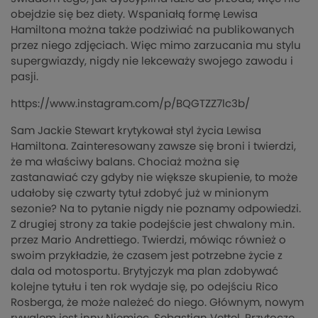
obejdzie się bez diety. Wspaniałą formę Lewisa
Hamiltona można także podziwiać na publikowanych
przez niego zdjęciach. Więc mimo zarzucania mu stylu
supergwiazdy, nigdy nie lekceważy swojego zawodu i
pasji.
https://www.instagram.com/p/BQGTZZ7lc3b/
Sam Jackie Stewart krytykował styl życia Lewisa
Hamiltona. Zainteresowany zawsze się broni i twierdzi,
że ma właściwy balans. Chociaż można się
zastanawiać czy gdyby nie większe skupienie, to może
udałoby się czwarty tytuł zdobyć już w minionym
sezonie? Na to pytanie nigdy nie poznamy odpowiedzi.
Z drugiej strony za takie podejście jest chwalony m.in.
przez Mario Andrettiego. Twierdzi, mówiąc również o
swoim przykładzie, że czasem jest potrzebne życie z
dala od motosportu. Brytyjczyk ma plan zdobywać
kolejne tytułu i ten rok wydaje się, po odejściu Rico
Rosberga, że może należeć do niego. Głównym, nowym