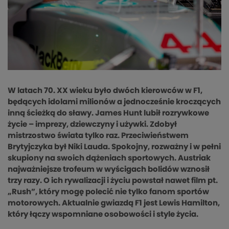
W latach 70. XX wieku było dwóch kierowców w F1,
będących idolami milionów a jednocześnie kroczących
inną ścieżką do sławy. James Hunt lubił rozrywkowe
życie – imprezy, dziewczyny i używki. Zdobył
mistrzostwo świata tylko raz. Przeciwieństwem
Brytyjczyka był Niki Lauda. Spokojny, rozważny i w pełni
skupiony na swoich dążeniach sportowych. Austriak
najważniejsze trofeum w wyścigach bolidów wznosił
trzy razy. O ich rywalizacji i życiu powstał nawet film pt.
„Rush”, który mogę polecić nie tylko fanom sportów
motorowych. Aktualnie gwiazdą F1 jest Lewis Hamilton,
który łączy wspomniane osobowości i style życia.