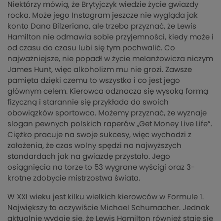
Niektórzy mówią, że Brytyjczyk wiedzie życie gwiazdy
rocka. Może jego Instagram jeszcze nie wygląda jak
konto Dana Bilzeriana, ale trzeba przyznać, że Lewis
Hamilton nie odmawia sobie przyjemności, kiedy może i
od czasu do czasu lubi się tym pochwalić. Co
najważniejsze, nie popadł w życie melanżowicza niczym
James Hunt, więc alkoholizm mu nie grozi. Zawsze
pamięta dzięki czemu to wszystko i co jest jego
głównym celem. Kierowca odznacza się wysoką formą
fizyczną i starannie się przykłada do swoich
obowiązków sportowca. Możemy przyznać, że wyznaje
slogan pewnych polskich raperów „Get Money Live Life”.
Ciężko pracuje na swoje sukcesy, więc wychodzi z
założenia, że czas wolny spędzi na najwyższych
standardach jak na gwiazdę przystało. Jego
osiągnięcia na torze to 53 wygrane wyścigi oraz 3-
krotne zdobycie mistrzostwa świata.
W XXI wieku jest kilku wielkich kierowców w Formule 1.
Największy to oczywiście Michael Schumacher. Jednak
aktualnie wydaje się, że Lewis Hamilton również staje się