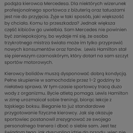
podąża kierowca Mercedesa. Dla niektórych wizerunek
profesjonalnego sportowca z biżuterią oraz tatuażami
jest nie do przyjęcia. Żyje w taki sposób, jaki większość
by chciała. Komu to przeszkadza? Jednak większa
część kibiców go uwielbia. Sam Mercedes nie powinien
być zaniepokojony, bo wydaje mi się, że osoba
trzykrotnego mistrza świata może im tylko przyprawić
nowych konsumentów oraz fanów. Lewis Hamilton stał
się pierwszym czarnoskórym, który dotarł na sam szczyt
sportów motorowych.
Kierowcy bolidów muszą dysponować dobrą kondycją.
Pełne skupienie w samochodzie przez 1-2 godziny to
niełatwa sprawa. W tym czasie sportowcy tracą dużo
wody z organizmu. Bycie atletą pomaga. Lewis Hamilton
w zimę urozmaicał sobie treningi, biorąc lekcje z
tajskiego boksu. Bieganie to już standardowe
przygotowanie fizyczne kierowcy. Jak się okazuje
sportowiec postanowił zrezygnować ze swojego
personalnego trenera i dbać o siebie sam. Jest tez
świadom tego, jak dyscyplina idzie do przodu, więc nie