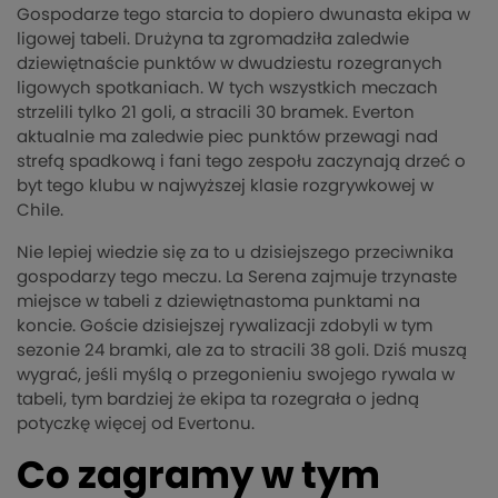
Gospodarze tego starcia to dopiero dwunasta ekipa w
ligowej tabeli. Drużyna ta zgromadziła zaledwie
dziewiętnaście punktów w dwudziestu rozegranych
ligowych spotkaniach. W tych wszystkich meczach
strzelili tylko 21 goli, a stracili 30 bramek. Everton
aktualnie ma zaledwie piec punktów przewagi nad
strefą spadkową i fani tego zespołu zaczynają drzeć o
byt tego klubu w najwyższej klasie rozgrywkowej w
Chile.
Nie lepiej wiedzie się za to u dzisiejszego przeciwnika
gospodarzy tego meczu. La Serena zajmuje trzynaste
miejsce w tabeli z dziewiętnastoma punktami na
koncie. Goście dzisiejszej rywalizacji zdobyli w tym
sezonie 24 bramki, ale za to stracili 38 goli. Dziś muszą
wygrać, jeśli myślą o przegonieniu swojego rywala w
tabeli, tym bardziej że ekipa ta rozegrała o jedną
potyczkę więcej od Evertonu.
Co zagramy w tym