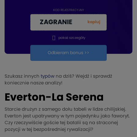
KOD REJESTRACYJNY
ZAGRANIE
kopiuj
pokaż szczegóły
Odbieram bonus >>
Szukasz innych
typów
na dziś? Wejdź i sprawdź
koniecznie nasze analizy!
Everton-La Serena
Starcie drużyn z samego dołu tabeli w lidze chilijskiej.
Everton jest upatrywany w tym pojedynku jako faworyt.
Czy rzeczywiście goście tej batalii są na straconej
pozycji w tej bezpośredniej rywalizacji?