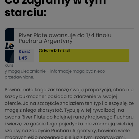
Co zagramy w tym
starciu:
River Plate awansuje do 1/4 finału
Pucharu Argentyny
Odwiedź
Lebull
Kurs:
1.45
Kurs
y mogą ulec zmianie – informacje mogą być nieco
przedawnione.
Pewno mało kogo zaskoczę swoją propozycją, choć nie
każdy bukmacher posiada to zdarzenie w swojej
ofercie. Ja na szczęście znalazłem ten typ i cieszę się, że
mogę z niego skorzystać. Typuję w tej rywalizacji na
awans River Plate do kolejnej rundy krajowego Pucharu
i wierzę, że goście tego pojedynku nie zmarnują wielkiej
szansy na zdobycie Pucharu Argentyny, bowiem wiele
mocnych ekip pożegnało się już z tymi rozgrywkami.