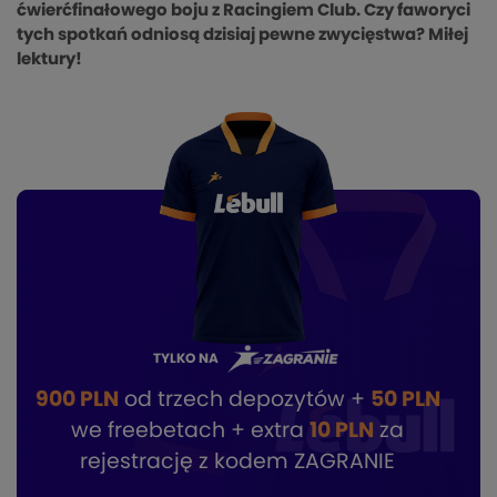
ćwierćfinałowego boju z Racingiem Club. Czy faworyci
tych spotkań odniosą dzisiaj pewne zwycięstwa? Miłej
lektury!
TYLKO NA
900 PLN
od trzech depozytów +
50 PLN
we freebetach + extra
10 PLN
za
rejestrację z kodem ZAGRANIE