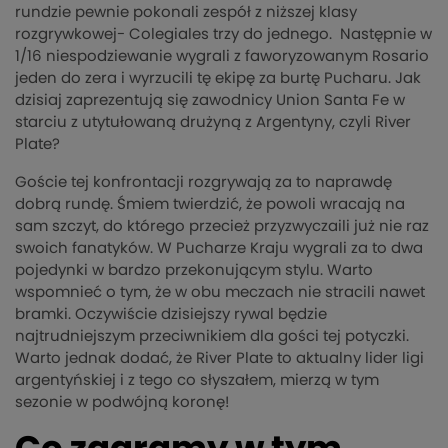
rundzie pewnie pokonali zespół z niższej klasy
rozgrywkowej- Colegiales trzy do jednego. Następnie w
1/16 niespodziewanie wygrali z faworyzowanym Rosario
jeden do zera i wyrzucili tę ekipę za burtę Pucharu. Jak
dzisiaj zaprezentują się zawodnicy Union Santa Fe w
starciu z utytułowaną drużyną z Argentyny, czyli River
Plate?
Goście tej konfrontacji rozgrywają za to naprawdę
dobrą rundę. Śmiem twierdzić, że powoli wracają na
sam szczyt, do którego przecież przyzwyczaili już nie raz
swoich fanatyków. W Pucharze Kraju wygrali za to dwa
pojedynki w bardzo przekonującym stylu. Warto
wspomnieć o tym, że w obu meczach nie stracili nawet
bramki. Oczywiście dzisiejszy rywal będzie
najtrudniejszym przeciwnikiem dla gości tej potyczki.
Warto jednak dodać, że River Plate to aktualny lider ligi
argentyńskiej i z tego co słyszałem, mierzą w tym
sezonie w podwójną koronę!