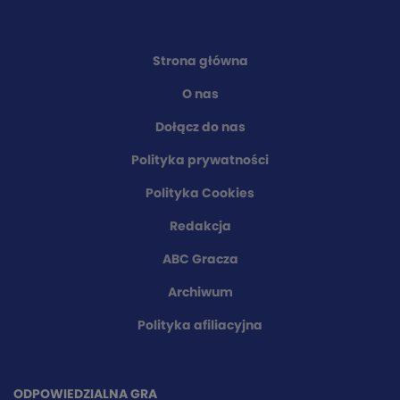
Strona główna
O nas
Dołącz do nas
Polityka prywatności
Polityka Cookies
Redakcja
ABC Gracza
Archiwum
Polityka afiliacyjna
ODPOWIEDZIALNA GRA