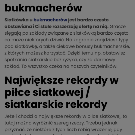
bukmacherów
Siatkówka u
bukmacherów
jest bardzo często
obstawiana i Ci stale rozszerzają ofertę na nią.
Gracze
sięgają po zakłady związane z siatkówką bardzo często,
co może niektórych dziwić. Na zagranie znajdziesz typy
pod siatkówkę, a także ciekawe bonusy bukmacherskie,
z których możesz korzystać. Dzięki temu np. obstawisz
spotkania siatkarskie bez ryzyka, czy za darmowy
zakład. To wszystko czeka na naszych czytelników!
Największe rekordy w
piłce siatkowej /
siatkarskie rekordy
Jeżeli chodzi o największe rekordy w piłce siatkowej, to
tutaj można wyróżnić szereg rzeczy. Trzeba jednak
przyznać, że niektóre z tych liczb robią wrażenie, gdy