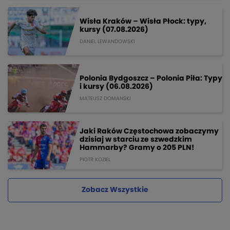
Wisła Kraków – Wisła Płock: typy,
kursy (07.08.2026)
DANIEL LEWANDOWSKI
Polonia Bydgoszcz – Polonia Piła: Typy
i kursy (06.08.2026)
MATEUSZ DOMANSKI
Jaki Raków Częstochowa zobaczymy
dzisiaj w starciu ze szwedzkim
Hammarby? Gramy o 205 PLN!
PIOTR KOZIEL
Zobacz Wszystkie