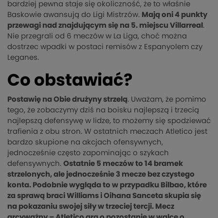
bardziej pewna staje się okoliczność, że to właśnie
Baskowie awansują do Ligi Mistrzów.
Mają oni 4 punkty
przewagi nad znajdującym się na 5. miejscu Villarreal
.
Nie przegrali od 6 meczów w La Liga, choć można
dostrzec wpadki w postaci remisów z Espanyolem czy
Leganes.
Co obstawiać?
Postawię na Obie drużyny strzelą
. Uważam, że pomimo
tego, że zobaczymy dziś na boisku najlepszą i trzecią
najlepszą defensywę w lidze, to możemy się spodziewać
trafienia z obu stron. W ostatnich meczach Atletico jest
bardzo skupione na akcjach ofensywnych,
jednocześnie często zapominając o szykach
defensywnych.
Ostatnie 5 meczów to 14 bramek
strzelonych, ale jednocześnie 3 mecze bez czystego
konta. Podobnie wygląda to w przypadku Bilbao, które
za sprawą braci Williams i Oihana Sanceta skupia się
na pokazaniu swojej siły w trzeciej tercji. Mecz
arcyważny – Atletico gra o pozostanie w walce o