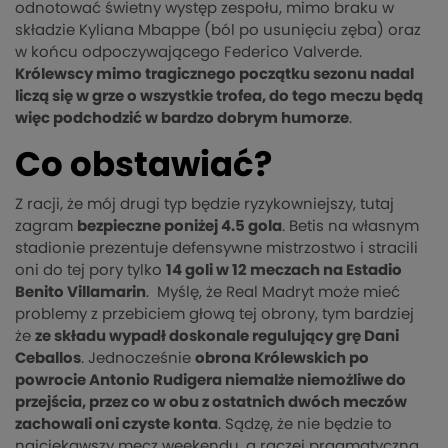
odnotować świetny występ zespołu, mimo braku w
składzie Kyliana Mbappe (ból po usunięciu zęba) oraz
w końcu odpoczywającego Federico Valverde.
Królewscy mimo tragicznego początku sezonu nadal
liczą się w grze o wszystkie trofea, do tego meczu będą
więc podchodzić w bardzo dobrym humorze
.
Co obstawiać?
Z racji, że mój drugi typ będzie ryzykowniejszy, tutaj
zagram
bezpieczne poniżej 4.5 gola
. Betis na własnym
stadionie prezentuje defensywne mistrzostwo i stracili
oni do tej pory tylko
14 goli w 12 meczach na Estadio
Benito Villamarin
. Myślę, że Real Madryt może mieć
problemy z przebiciem głową tej obrony, tym bardziej
że
ze składu wypadł doskonale regulujący grę Dani
Ceballos
. Jednocześnie
obrona Królewskich po
powrocie Antonio Rudigera niemalże niemożliwe do
przejścia, przez co w obu z ostatnich dwóch meczów
zachowali oni czyste konta
. Sądzę, że nie będzie to
najciekawszy mecz weekendu, a raczej pragmatyczna