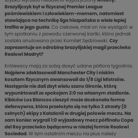
szybko wyrasta niedawno wypożyczony
Antony.
Brazylijczyk był w fizycznej Premier League
pośmiewiskiem i człowiekiem-memem, natomiast
stawiająca na technikę liga hiszpańska o wiele lepiej
trafiła w jego gusta
. Co ciekawe, miał on nie wystąpić w
tym spotkaniu z powodu czerwonej kartki, która jednak
została anulowana przez Komitet Sędziowski.
Czy
zaprezentuje on odrobinę brazylijskiej magii przeciwko
Realowi Madryt?
Królewscy mają za sobą dosyć udane półtora tygodnia.
Najpierw zdeklasowali Manchester City i niskim
kosztem fizycznym awansowali do 1/8 Ligi Mistrzów.
Następnie nie dali zbyt wielu szans Gironie, którą
wypunktowali ze spokojem 2:0 na własnym stadionie.
Kibiców Los Blancos cieszyć może doskonała forma
defensywna, która przełożyła się na tylko 2 strzały (0
celnych) ekipy z Katalonii w drugiej połowie meczu. Na
sam koniec wygrali 1:0 wyjazdowy mecz półfinału Copa
del Rey przeciwko będącemu w niezłej formie Realowi
Sociedad
. W tym ostatnim meczu na plus należy