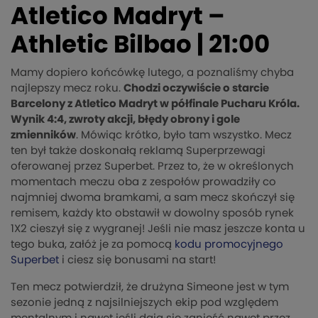
Atletico Madryt –
Athletic Bilbao | 21:00
Mamy dopiero końcówkę lutego, a poznaliśmy chyba
najlepszy mecz roku.
Chodzi oczywiście o starcie
Barcelony z Atletico Madryt w półfinale Pucharu Króla.
Wynik 4:4, zwroty akcji, błędy obrony i gole
zmienników
. Mówiąc krótko, było tam wszystko. Mecz
ten był także doskonałą reklamą Superprzewagi
oferowanej przez Superbet. Przez to, że w określonych
momentach meczu oba z zespołów prowadziły co
najmniej dwoma bramkami, a sam mecz skończył się
remisem, każdy kto obstawił w dowolny sposób rynek
1X2 cieszył się z wygranej! Jeśli nie masz jeszcze konta u
tego buka, załóż je za pomocą
kodu promocyjnego
Superbet
i ciesz się bonusami na start!
Ten mecz potwierdził, że drużyna Simeone jest w tym
sezonie jedną z najsilniejszych ekip pod względem