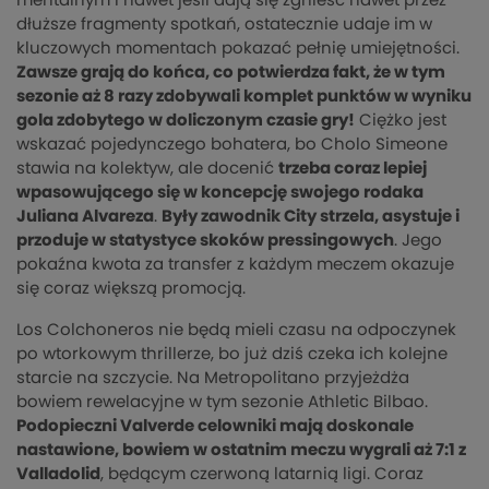
mentalnym i nawet jeśli dają się zgnieść nawet przez
dłuższe fragmenty spotkań, ostatecznie udaje im w
kluczowych momentach pokazać pełnię umiejętności.
Zawsze grają do końca, co potwierdza fakt, że w tym
sezonie aż 8 razy zdobywali komplet punktów w wyniku
gola zdobytego w doliczonym czasie gry!
Ciężko jest
wskazać pojedynczego bohatera, bo Cholo Simeone
stawia na kolektyw, ale docenić
trzeba coraz lepiej
wpasowującego się w koncepcję swojego rodaka
Juliana Alvareza
.
Były zawodnik City strzela, asystuje i
przoduje w statystyce skoków pressingowych
. Jego
pokaźna kwota za transfer z każdym meczem okazuje
się coraz większą promocją.
Los Colchoneros nie będą mieli czasu na odpoczynek
po wtorkowym thrillerze, bo już dziś czeka ich kolejne
starcie na szczycie. Na Metropolitano przyjeżdża
bowiem rewelacyjne w tym sezonie Athletic Bilbao.
Podopieczni Valverde celowniki mają doskonale
nastawione, bowiem w ostatnim meczu wygrali aż 7:1 z
Valladolid
, będącym czerwoną latarnią ligi. Coraz