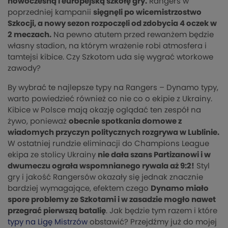
nowoczesną i europejską szkołę gry.
Rangers w
poprzedniej kampanii
sięgnęli po wicemistrzostwo
Szkocji, a nowy sezon rozpoczęli od zdobycia 4 oczek w
2 meczach.
Na pewno atutem przed rewanżem będzie
własny stadion, na którym wrażenie robi atmosfera i
tamtejsi kibice. Czy Szkotom uda się wygrać wtorkowe
zawody?
By wybrać te najlepsze typy na Rangers – Dynamo typy,
warto powiedzieć również co nie co o ekipie z Ukrainy.
Kibice w Polsce mają okazję oglądać ten zespół na
żywo, ponieważ
obecnie spotkania domowe z
wiadomych przyczyn politycznych rozgrywa w Lublinie.
W ostatniej rundzie eliminacji do Champions League
ekipa ze stolicy Ukrainy
nie dała szans Partizanowi i w
dwumeczu ograła wspomnianego rywala aż 9:2!
Styl
gry i jakość Rangersów okazały się jednak znacznie
bardziej wymagające, efektem czego
Dynamo miało
spore problemy ze Szkotami i w zasadzie mogło nawet
przegrać pierwszą batalię
. Jak będzie tym razem i które
typy na Ligę Mistrzów
obstawić? Przejdźmy już do mojej