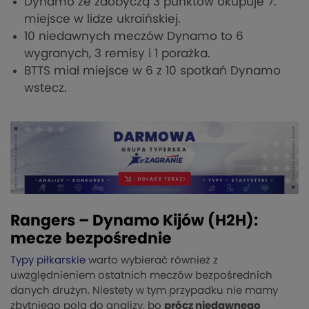
Dynamo ze zdobyczą 3 punktów okupuje 7.
miejsce w lidze ukraińskiej.
10 niedawnych meczów Dynamo to 6
wygranych, 3 remisy i 1 porażka.
BTTS miał miejsce w 6 z 10 spotkań Dynamo
wstecz.
Rangers – Dynamo Kijów (H2H):
mecze bezpośrednie
Typy piłkarskie
warto wybierać również z
uwzględnieniem ostatnich meczów bezpośrednich
danych drużyn. Niestety w tym przypadku nie mamy
zbytniego pola do analizy, bo
prócz niedawnego