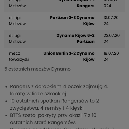
el. Ligi
Dynamo Kijów 1-1
06.08.2
Mistrzów
Rangers
024
el. Ligi
Partizan 0-3 Dynamo
31.07.20
Mistrzów
Kijów
24
el. Ligi
Dynamo Kijów 6-2
23.07.20
Mistrzów
Partizan
24
mecz
Union Berlin 3-2 Dynamo
18.07.20
towarzyski
Kijów
24
5 ostatnich meczów Dynamo
Rangers z dorobkiem 4 oczek zajmują 4.
lokatę w lidze szkockiej.
10 ostatnich spotkań Rangersów to 2
zwycięstwa, 4 remisy i 4 klęski.
BTTS został pokryty przy okazji 7 z 10
ostatnich starć Rangersów.