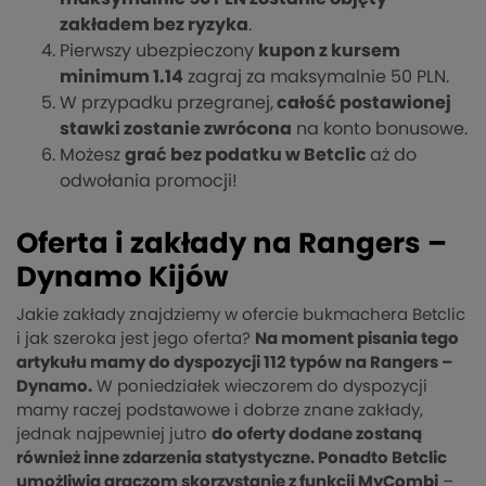
zakładem bez ryzyka
.
Pierwszy ubezpieczony
kupon z kursem
minimum 1.14
zagraj za maksymalnie 50 PLN.
W przypadku przegranej,
całość postawionej
stawki zostanie zwrócona
na konto bonusowe.
Możesz
grać bez podatku w Betclic
aż do
odwołania promocji!
Oferta i zakłady na Rangers –
Dynamo Kijów
Jakie zakłady znajdziemy w ofercie bukmachera Betclic
i jak szeroka jest jego oferta?
Na moment pisania tego
artykułu mamy do dyspozycji 112 typów na Rangers –
Dynamo.
W poniedziałek wieczorem do dyspozycji
mamy raczej podstawowe i dobrze znane zakłady,
jednak najpewniej jutro
do oferty dodane zostaną
również inne zdarzenia statystyczne. Ponadto Betclic
umożliwia graczom skorzystanie z funkcji MyCombi
–