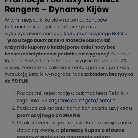
Promocje i bonusy na mecz
Rangers – Dynamo Kijów
W tym miejscu kilka słów na temat
bonusów
bukmacherskich
, jakie możecie zyskać z
wykorzystaniem naszego
kodu promocyjnego Betclic
!
Tylko u tego bukmachera możecie obstawiać
wszystkie kupony o każdej porze dnia i nocy bez
konieczności płacenia podatku od wygranej!
Oznacza
to, że na wszystkich zakładach wygrać możecie o 12%
więcej. Ponadto za założenie konta zgodnie z poniższą
instrukcją Betclic wynagrodzi Was
zakładem bez ryzyka
do 50 PLN
!
Rozpocznij rejestrację u bukmachera Betclic z
tego linku ->
zagranie.com/goto/betclic
Podczas zakładania konta koniecznie użyj
kodu
promocyjnego ZAGRANIE
.
Po ukończeniu rejestracji wpłać na swoje konto
dowolną kwotę, a
pierwszy kupon o stawce
maksymalnie 50 PLN zostanie objęty