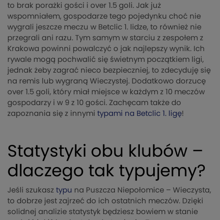
to brak porażki gości i over 1.5 goli. Jak już
wspomniałem, gospodarze tego pojedynku choć nie
wygrali jeszcze meczu w Betclic 1. lidze, to również nie
przegrali ani razu. Tym samym w starciu z zespołem z
Krakowa powinni powalczyć o jak najlepszy wynik. Ich
rywale mogą pochwalić się świetnym początkiem ligi,
jednak żeby zagrać nieco bezpieczniej, to zdecyduję się
na remis lub wygraną Wieczystej. Dodatkowo dorzucę
over 1.5 goli, który miał miejsce w każdym z 10 meczów
gospodarzy i w 9 z 10 gości. Zachęcam także do
zapoznania się z innymi
typami na Betclic 1. ligę
!
Statystyki obu klubów –
dlaczego tak typujemy?
Jeśli szukasz
typu
na Puszcza Niepołomice – Wieczysta,
to dobrze jest zajrzeć do ich ostatnich meczów. Dzięki
solidnej analizie statystyk będziesz bowiem w stanie