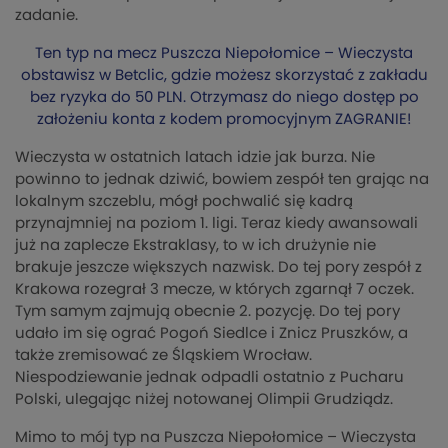
zadanie.
Ten typ na mecz Puszcza Niepołomice – Wieczysta
obstawisz w Betclic, gdzie możesz skorzystać z zakładu
bez ryzyka do 50 PLN. Otrzymasz do niego dostęp po
założeniu konta z kodem promocyjnym ZAGRANIE!
Wieczysta w ostatnich latach idzie jak burza. Nie
powinno to jednak dziwić, bowiem zespół ten grając na
lokalnym szczeblu, mógł pochwalić się kadrą
przynajmniej na poziom 1. ligi. Teraz kiedy awansowali
już na zaplecze Ekstraklasy, to w ich drużynie nie
brakuje jeszcze większych nazwisk. Do tej pory zespół z
Krakowa rozegrał 3 mecze, w których zgarnął 7 oczek.
Tym samym zajmują obecnie 2. pozycję. Do tej pory
udało im się ograć Pogoń Siedlce i Znicz Pruszków, a
także zremisować ze Śląskiem Wrocław.
Niespodziewanie jednak odpadli ostatnio z Pucharu
Polski, ulegając niżej notowanej Olimpii Grudziądz.
Mimo to mój typ na Puszcza Niepołomice – Wieczysta