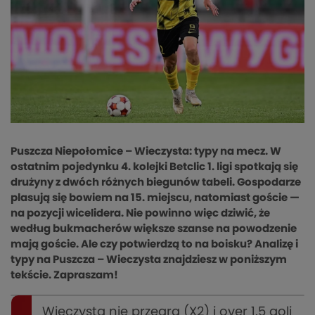
Puszcza Niepołomice – Wieczysta: typy na mecz. W
ostatnim pojedynku 4. kolejki Betclic 1. ligi spotkają się
drużyny z dwóch różnych biegunów tabeli. Gospodarze
plasują się bowiem na 15. miejscu, natomiast goście —
na pozycji wicelidera. Nie powinno więc dziwić, że
według bukmacherów większe szanse na powodzenie
mają goście. Ale czy potwierdzą to na boisku? Analizę i
typy na Puszcza – Wieczysta znajdziesz w poniższym
tekście. Zapraszam!
Wieczysta nie przegra (X2) i over 1.5 goli