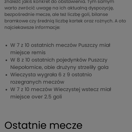
znaleźć jakiś konkret do obstawienia. Tym samym
warto zwrócić uwagę na ich aktualną dyspozycję,
bezpośrednie mecze, ale też liczbę goli, bilanse
bramkowe czy średnią liczbę kartek oraz rożnych. A oto
najciekawsze informacje:
W 7 z 10 ostatnich meczów Puszczy miał
miejsce remis
W 8 z 10 ostatnich pojedynków Puszczy
Niepołomice, obie drużyny strzeliły gola
Wieczysta wygrała 6 z 9 ostatnio
rozegranych meczów
W 7 z 10 meczów Wieczystej wstecz miał
miejsce over 2.5 goli
Ostatnie mecze