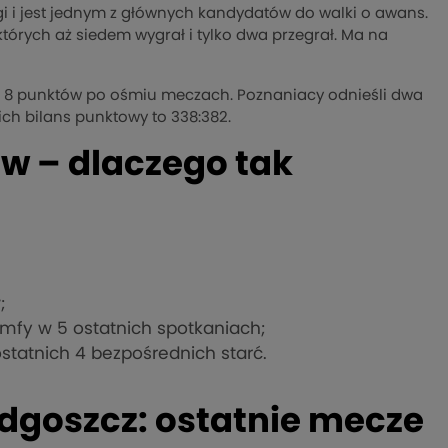
igi i jest jednym z głównych kandydatów do walki o awans.
których aż siedem wygrał i tylko dwa przegrał. Ma na
iem 8 punktów po ośmiu meczach. Poznaniacy odnieśli dwa
a ich bilans punktowy to 338:382.
ów – dlaczego tak
;
mfy w 5 ostatnich spotkaniach;
statnich 4 bezpośrednich starć.
ydgoszcz: ostatnie mecze