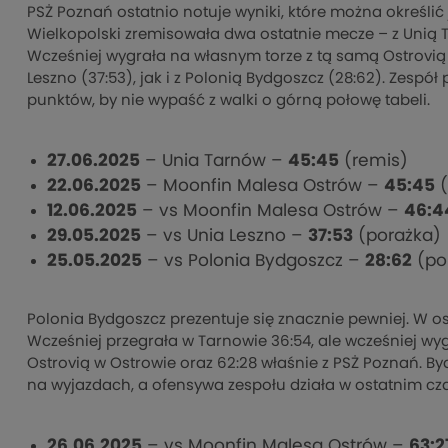
PSŻ Poznań ostatnio notuje wyniki, które można określić
Wielkopolski zremisowała dwa ostatnie mecze – z Unią T
Wcześniej wygrała na własnym torze z tą samą Ostrovią 
Leszno (37:53), jak i z Polonią Bydgoszcz (28:62). Zespół
punktów, by nie wypaść z walki o górną połowę tabeli.
27.06.2025
– Unia Tarnów –
45:45
(remis)
22.06.2025
– Moonfin Malesa Ostrów –
45:45
(
12.06.2025
– vs Moonfin Malesa Ostrów –
46:4
29.05.2025
– vs Unia Leszno –
37:53
(porażka)
25.05.2025
– vs Polonia Bydgoszcz –
28:62
(po
Polonia Bydgoszcz prezentuje się znacznie pewniej. W ost
Wcześniej przegrała w Tarnowie 36:54, ale wcześniej wygr
Ostrovią w Ostrowie oraz 62:28 właśnie z PSŻ Poznań. Byd
na wyjazdach, a ofensywa zespołu działa w ostatnim cza
26.06.2025
– vs Moonfin Malesa Ostrów –
63:2