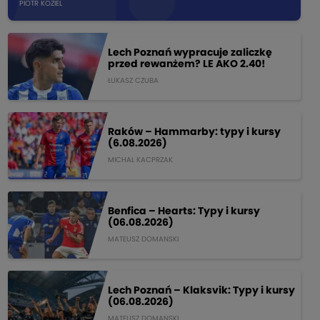
PIOTR KOZIEL
Lech Poznań wypracuje zaliczkę
przed rewanżem? LE AKO 2.40!
ŁUKASZ CZUBA
Raków – Hammarby: typy i kursy
(6.08.2026)
MICHAL KACPRZAK
Benfica – Hearts: Typy i kursy
(06.08.2026)
MATEUSZ DOMANSKI
Lech Poznań – Klaksvik: Typy i kursy
(06.08.2026)
MATEUSZ DOMANSKI