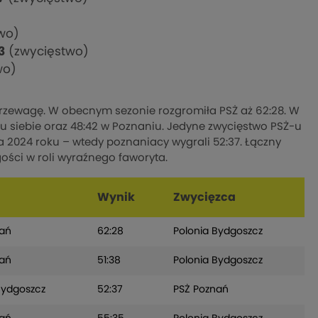
)
wo)
3
(zwycięstwo)
wo)
zewagę. W obecnym sezonie rozgromiła PSŻ aż 62:28. W
5 u siebie oraz 48:42 w Poznaniu. Jedyne zwycięstwo PSŻ-u
a 2024 roku – wtedy poznaniacy wygrali 52:37. Łączny
gości w roli wyraźnego faworyta.
Wynik
Zwycięzca
nań
62:28
Polonia Bydgoszcz
nań
51:38
Polonia Bydgoszcz
Bydgoszcz
52:37
PSŻ Poznań