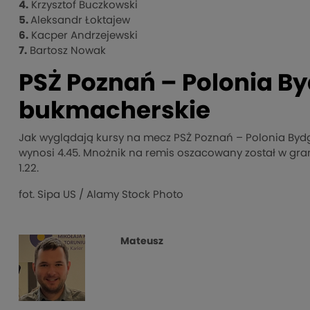
4.
Krzysztof Buczkowski
5.
Aleksandr Łoktajew
6.
Kacper Andrzejewski
7.
Bartosz Nowak
PSŻ Poznań – Polonia By
bukmacherskie
Jak wyglądają kursy na mecz PSŻ Poznań – Polonia Byd
wynosi 4.45. Mnożnik na remis oszacowany został w grani
1.22.
fot. Sipa US / Alamy Stock Photo
Mateusz