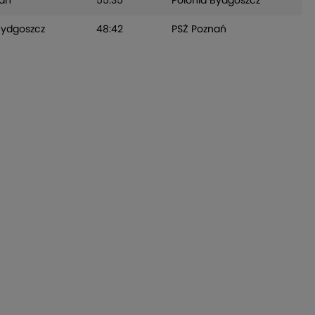
nań
55:35
Polonia Bydgoszcz
Bydgoszcz
48:42
PSŻ Poznań