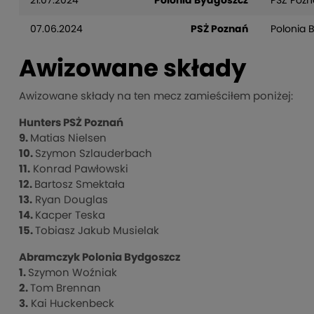
21.07.2024
Polonia Bydgoszcz
PSŻ Poz
07.06.2024
PSŻ Poznań
Polonia 
Awizowane składy
Awizowane składy na ten mecz zamieściłem poniżej:
Hunters PSŻ Poznań
9.
Matias Nielsen
10.
Szymon Szlauderbach
11.
Konrad Pawłowski
12.
Bartosz Smektała
13.
Ryan Douglas
14.
Kacper Teska
15.
Tobiasz Jakub Musielak
Abramczyk Polonia Bydgoszcz
1.
Szymon Woźniak
2.
Tom Brennan
3.
Kai Huckenbeck