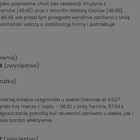
 jako poprawne, choć bez rewelacji. Drużyna z
arnów (45:45) oraz z Moonfin Malesą Ostrów (45:45).
46:44, ale przed tym przegrała wyraźnie zarówno z Unią
 poznański walczy o stabilizację formy i potrzebuje
remis)
4
(zwycięstwo)
rażka)
atniej kolejce rozgromiła u siebie Ostrovię aż 63:27.
ała trzy mecze z rzędu – 58:32 z Unią Tarnów, 57:33 z
goszczanie potrafią być skuteczni zarówno u siebie, jak i
sie bardzo efektywnie.
7
(zwycięstwo)