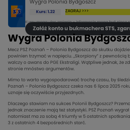
Wygra Polonia Bydgoszcz
ZAGRAJ >>>
Kurs: 1.22
Kursy mogą ulec zmianie – informacje mogą być nieco 
Załóż konto u bukmachera STS, zgarni
Wygra Polonia Bydgoszc
Mecz PSŻ Poznań – Polonia Bydgoszcz do skutku dojdzie w
powinien trzymać w napięciu. „Skorpiony” z pewnością 
walczy o awans do PGE Ekstraligi. Wątpliwe jednak, że 
stronie mnóstwo argumentów.
Mimo to warto wygospodarować trochę czasu, by śledzić 
Poznań – Polonia Bydgoszcz czeka nas 6 lipca 2025 roku
uznaje się oczywiście przyjezdnych.
Dlaczego stawiam na sukces Polonii Bydgoszcz? Przemaw
jednak znaczenie mają też statystyki. PSŻ Poznań wygrał
natomiast ma za sobą 4 triumfy w 5 ostatnich spotkani
3 z ostatnich 4 bezpośrednich starć.