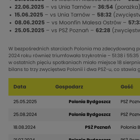
22.06.2025
– vs Unia Tarnów –
36:54
(porażka
15.06.2025
– vs Unia Tarnów –
58:32
(zwycięst
08.06.2025
– vs Moonfin Malesa Ostrów –
57:3
25.05.2025
– vs PSŻ Poznań –
62:28
(zwycięst
W bezpośrednich starciach Polonia ma zdecydowaną pr
2024 roku również triumfowała trzykrotnie – 51:38 i 55:3
w ostatnich pięciu spotkaniach miało miejsce 18 sierpni
bilans to trzy zwycięstwa Polonii i dwa PSŻ-u, co stawia 
Data
Gospodarz
Gość
25.05.2025
Polonia Bydgoszcz
PSŻ Poz
25.08.2024
Polonia Bydgoszcz
PSŻ Poz
18.08.2024
PSŻ Poznań
Polonia 