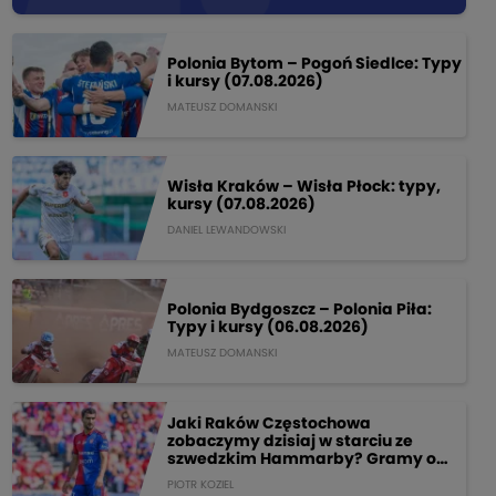
Polonia Bytom – Pogoń Siedlce: Typy
i kursy (07.08.2026)
MATEUSZ DOMANSKI
Wisła Kraków – Wisła Płock: typy,
kursy (07.08.2026)
DANIEL LEWANDOWSKI
Polonia Bydgoszcz – Polonia Piła:
Typy i kursy (06.08.2026)
MATEUSZ DOMANSKI
Jaki Raków Częstochowa
zobaczymy dzisiaj w starciu ze
szwedzkim Hammarby? Gramy o
205 PLN!
PIOTR KOZIEL