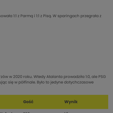
owała 1:1 z Parmą i 1:1 z Pisą. W sparingach przegrała z
trzów w 2020 roku. Wtedy Atalanta prowadziła 1:0, ale PSG
jąc się w półfinale. Było to jedyne dotychczasowe
Gość
Wynik