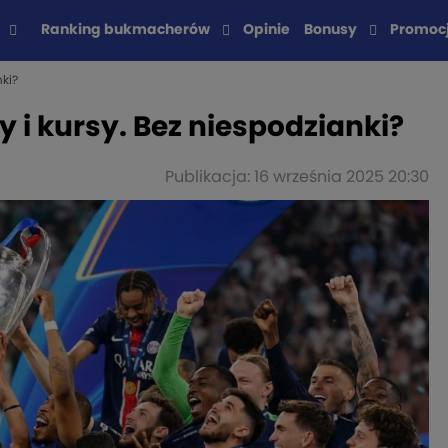
Ranking bukmacherów
Opinie
Bonusy
Promoc
ki?
 i kursy. Bez niespodzianki?
Publikacja: 16 września 2025 20:30