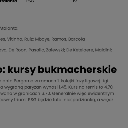
Atalanta
PSG
1:2
Atalanta:
s, Vitinha, Ruiz; Mbaye, Ramos, Barcola
ova, De Roon, Pasalic, Zalewski; De Ketelaere, Maldini;
o: kursy bukmacherskie
lanta Bergamo w ramach 1. kolejki fazy ligowej Ligi
 wygraną paryżan wynosi 1.45. Kurs na remis to 4.70,
wano w granicach 6.70. Generalnie więc ewidentnym
pewny triumf PSG będzie tutaj niespodzianką, a wręcz