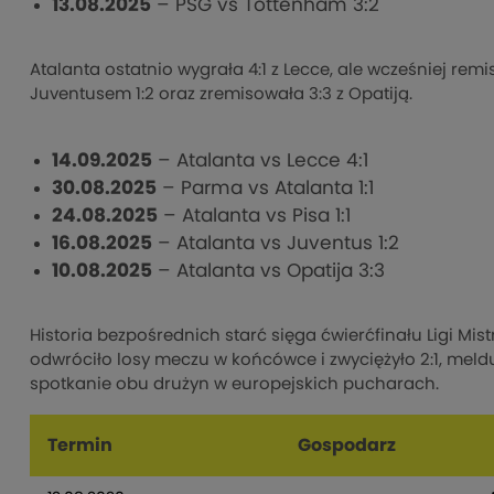
13.08.2025
– PSG vs Tottenham 3:2
Atalanta ostatnio wygrała 4:1 z Lecce, ale wcześniej remis
Juventusem 1:2 oraz zremisowała 3:3 z Opatiją.
14.09.2025
– Atalanta vs Lecce 4:1
30.08.2025
– Parma vs Atalanta 1:1
24.08.2025
– Atalanta vs Pisa 1:1
16.08.2025
– Atalanta vs Juventus 1:2
10.08.2025
– Atalanta vs Opatija 3:3
Historia bezpośrednich starć sięga ćwierćfinału Ligi Mis
odwróciło losy meczu w końcówce i zwyciężyło 2:1, meldu
spotkanie obu drużyn w europejskich pucharach.
Termin
Gospodarz