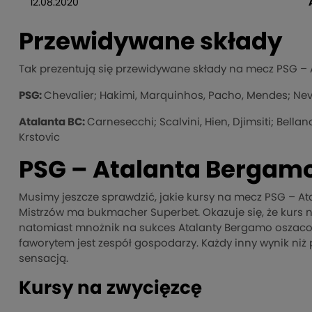
12.08.2020
Przewidywane składy
Tak prezentują się przewidywane składy na mecz PSG – 
PSG:
Chevalier; Hakimi, Marquinhos, Pacho, Mendes; Neve
Atalanta BC:
Carnesecchi; Scalvini, Hien, Djimsiti; Bellan
Krstovic
PSG – Atalanta Bergam
Musimy jeszcze sprawdzić, jakie kursy na mecz PSG – Ata
Mistrzów ma bukmacher Superbet. Okazuje się, że kurs na
natomiast mnożnik na sukces Atalanty Bergamo oszaco
faworytem jest zespół gospodarzy. Każdy inny wynik niż 
sensacją.
Kursy na zwycięzcę