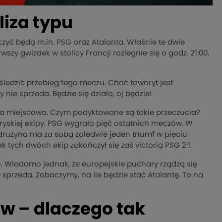
liza typu
yć będą m.in. PSG oraz Atalanta. Właśnie te dwie
wszy gwizdek w stolicy Francji rozlegnie się o godz. 21:00.
ledzić przebieg tego meczu. Choć faworyt jest
nie sprzeda. Będzie się działo, oj będzie!
miejscowa. Czym podyktowane są takie przeczucia?
skiej ekipy. PSG wygrało pięć ostatnich meczów. W
drużyna ma za sobą zaledwie jeden triumf w pięciu
tych dwóch ekip zakończył się zaś victorią PSG 2:1.
. Wiadomo jednak, że europejskie puchary rządzą się
przeda. Zobaczymy, na ile będzie stać Atalantę. To na
ów – dlaczego tak