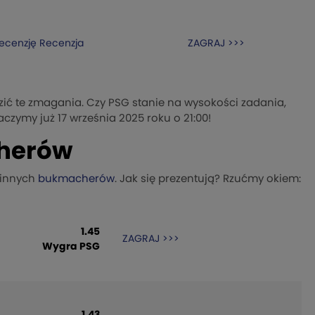
recenzję
Recenzja
ZAGRAJ >>>
zić te zmagania. Czy PSG stanie na wysokości zadania,
czymy już 17 września 2025 roku o 21:00!
cherów
 innych
bukmacherów
. Jak się prezentują? Rzućmy okiem:
1.45
ZAGRAJ >>>
Wygra PSG
1.43