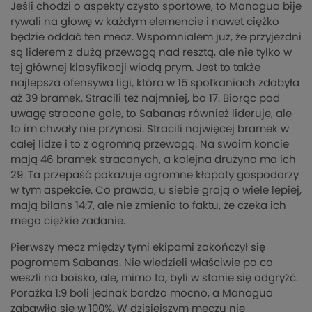
Jeśli chodzi o aspekty czysto sportowe, to Managua bije
rywali na głowę w każdym elemencie i nawet ciężko
będzie oddać ten mecz. Wspomniałem już, że przyjezdni
są liderem z dużą przewagą nad resztą, ale nie tylko w
tej głównej klasyfikacji wiodą prym. Jest to także
najlepsza ofensywa ligi, która w 15 spotkaniach zdobyła
aż 39 bramek. Stracili też najmniej, bo 17. Biorąc pod
uwagę stracone gole, to Sabanas również lideruje, ale
to im chwały nie przynosi. Stracili najwięcej bramek w
całej lidze i to z ogromną przewagą. Na swoim koncie
mają 46 bramek straconych, a kolejna drużyna ma ich
29. Ta przepaść pokazuje ogromne kłopoty gospodarzy
w tym aspekcie. Co prawda, u siebie grają o wiele lepiej,
mają bilans 14:7, ale nie zmienia to faktu, że czeka ich
mega ciężkie zadanie.
Pierwszy mecz między tymi ekipami zakończył się
pogromem Sabanas. Nie wiedzieli właściwie po co
weszli na boisko, ale, mimo to, byli w stanie się odgryźć.
Porażka 1:9 boli jednak bardzo mocno, a Managua
zabawiła się w 100%. W dzisiejszym meczu nie