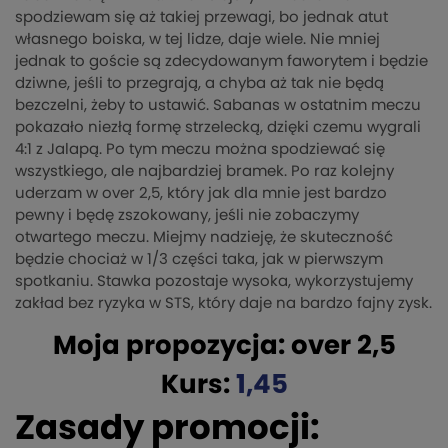
spodziewam się aż takiej przewagi, bo jednak atut
własnego boiska, w tej lidze, daje wiele. Nie mniej
jednak to goście są zdecydowanym faworytem i będzie
dziwne, jeśli to przegrają, a chyba aż tak nie będą
bezczelni, żeby to ustawić. Sabanas w ostatnim meczu
pokazało niezłą formę strzelecką, dzięki czemu wygrali
4:1 z Jalapą. Po tym meczu można spodziewać się
wszystkiego, ale najbardziej bramek. Po raz kolejny
uderzam w over 2,5, który jak dla mnie jest bardzo
pewny i będę zszokowany, jeśli nie zobaczymy
otwartego meczu. Miejmy nadzieję, że skuteczność
będzie chociaż w 1/3 części taka, jak w pierwszym
spotkaniu. Stawka pozostaje wysoka, wykorzystujemy
zakład bez ryzyka w STS, który daje na bardzo fajny zysk.
Moja propozycja: over 2,5
Kurs:
1,45
Zasady promocji: