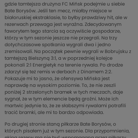
gdzie tamtejsza drużyna FC Mińsk podejmie u siebie
Bate Borysów. Jeśli ten mecz, miałby miejsce w
białoruskiej ekstraklasie, to byłby prawdziwy hit, ale w
rezerwach przewaga jest wyraźna. Zdecydowanym
faworytem tego starcia są oczywiście gospodarze,
którzy w tym sezonie jeszcze nie przegrali. Na trzy
dotychczasowe spotkania wygrali dwa i jedno
zremisowali. Na początek pewnie wygrali w Bobrujsku z
tamtejszą Bielszyną 3:1, a w poprzedniej kolejce
pokonali 2:1 Energietyk na terenie rywala. Po drodze
zdarzył się też remis w derbach z Dinamem 2:2.
Pokazuje mi to jasno, że ofensywa Mińska jest
naprawdę na wysokim poziomie. To, że nie zeszli
poniżej 2 strzelonych bramek w tych meczach, daje
sygnał, że w tym elemencie będą groźni. Może ich
martwic jedynie to, że ze słabszymi rywalami potrafili
tracić bramki, ale mi to bardzo odpowiada.
Po drugiej stronie staną piłkarze Bate Borysów, o
których pisałem już w tym sezonie. Dla przypomnienia,
ekipa rezerw ma nie być wspomagana przez piłkarzy