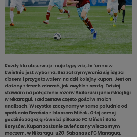
Każdy kto obserwuje moje typy wie, że forma w
kwietniu jest wyborna. Bez zatrzymywania się idę za
ciosem i przygotowałem na dziś kolejny kupon. Jest on
złożony z trzech zdarzeń, jak zwykle z resztą. Dzisiaj
stawiam na połączenie rezerw Białorusi i juniorskiej ligi
w Nikaragui. Taki zestaw często gości w moich
analizach. Wszystko zaczynamy w samo południe od
spotkania Brześcia z Isłoczem Mińsk. O tej samej
godzinie zagrają również piłkarze FC Mińsk i Bate
Borysów. Kupon zostanie zwieńczony wieczornym
meczem, w Nikaragui u20, Sabanas z FC Managuą.