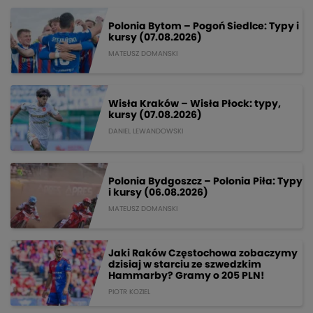
Polonia Bytom – Pogoń Siedlce: Typy i
kursy (07.08.2026)
MATEUSZ DOMANSKI
Wisła Kraków – Wisła Płock: typy,
kursy (07.08.2026)
DANIEL LEWANDOWSKI
Polonia Bydgoszcz – Polonia Piła: Typy
i kursy (06.08.2026)
MATEUSZ DOMANSKI
Jaki Raków Częstochowa zobaczymy
dzisiaj w starciu ze szwedzkim
Hammarby? Gramy o 205 PLN!
PIOTR KOZIEL