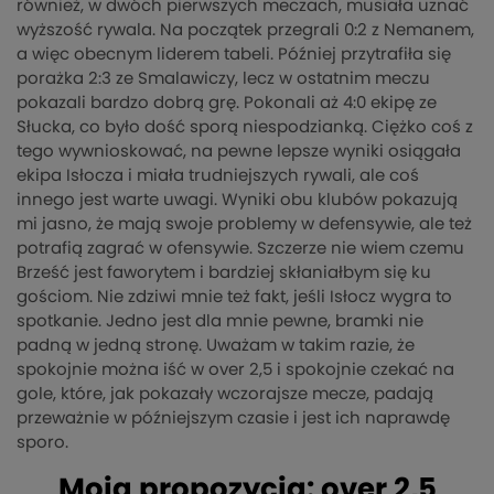
również, w dwóch pierwszych meczach, musiała uznać
wyższość rywala. Na początek przegrali 0:2 z Nemanem,
a więc obecnym liderem tabeli. Później przytrafiła się
porażka 2:3 ze Smalawiczy, lecz w ostatnim meczu
pokazali bardzo dobrą grę. Pokonali aż 4:0 ekipę ze
Słucka, co było dość sporą niespodzianką. Ciężko coś z
tego wywnioskować, na pewne lepsze wyniki osiągała
ekipa Isłocza i miała trudniejszych rywali, ale coś
innego jest warte uwagi. Wyniki obu klubów pokazują
mi jasno, że mają swoje problemy w defensywie, ale też
potrafią zagrać w ofensywie. Szczerze nie wiem czemu
Brześć jest faworytem i bardziej skłaniałbym się ku
gościom. Nie zdziwi mnie też fakt, jeśli Isłocz wygra to
spotkanie. Jedno jest dla mnie pewne, bramki nie
padną w jedną stronę. Uważam w takim razie, że
spokojnie można iść w over 2,5 i spokojnie czekać na
gole, które, jak pokazały wczorajsze mecze, padają
przeważnie w późniejszym czasie i jest ich naprawdę
sporo.
Moja propozycja: over 2,5