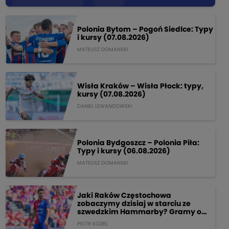
Polonia Bytom – Pogoń Siedlce: Typy
i kursy (07.08.2026)
MATEUSZ DOMANSKI
Wisła Kraków – Wisła Płock: typy,
kursy (07.08.2026)
DANIEL LEWANDOWSKI
Polonia Bydgoszcz – Polonia Piła:
Typy i kursy (06.08.2026)
MATEUSZ DOMANSKI
Jaki Raków Częstochowa
zobaczymy dzisiaj w starciu ze
szwedzkim Hammarby? Gramy o
205 PLN!
PIOTR KOZIEL