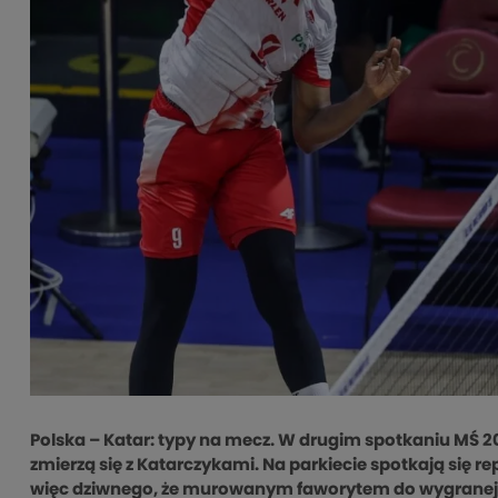
Polska – Katar: typy na mecz. W drugim spotkaniu MŚ 
zmierzą się z Katarczykami. Na parkiecie spotkają się r
więc dziwnego, że murowanym faworytem do wygranej jest 