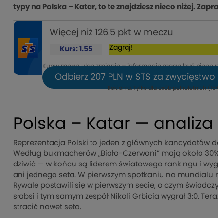
typy na Polska – Katar, to te znajdziesz nieco niżej. Zap
Więcej niż 126.5 pkt w meczu
Zagraj!
Kurs: 1.55
Kursy mogą ulec zmianie – informacje mogą być nieco 
Odbierz 207 PLN w STS za zwycięstwo 
Reklama. Tylko dla osób pełnoletnich (18+
Polska – Katar — analiza
Reprezentacja Polski to jeden z głównych kandydatów d
Według bukmacherów „Biało-Czerwoni” mają około 30% 
dziwić — w końcu są liderem światowego rankingu i wygr
ani jednego seta. W pierwszym spotkaniu na mundialu n
Rywale postawili się w pierwszym secie, o czym świadczy 
słabsi i tym samym zespół Nikoli Grbicia wygrał 3:0. Te
stracić nawet seta.