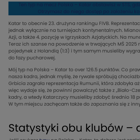
Ten typ na mecz Polska – Katar obstawisz w STS, gdz
Otrzymasz do niego dostęp po założeniu 
Katar to obecnie 23. drużyna rankingu FIVB. Reprezentacj
jednak wyłącznie na turniejach kontynentalnych. Mianow
Azji, a także 4. pozycję w Igrzyskach Azjatyckich. Na mun
Teraz ich szanse na powodzenie w trwających MŚ 2025 ró
pojedynek z Holandią (1:3) i tym samym musieliby wyg
do fazy pucharowej.
Mój typ na Polska – Katar to over 126.5 punktów. Co
nasza kadra, jednak myślę, że rywale spróbują chociażb
Grbicia zagrała reprezentacja Rumunii, która zdobyła a
więc wydaje się, że powinni powalczyć także z „Biało-C
kadry, a wtedy Katarczycy musieliby zdobyć średnio 18 p
W tym miejscu zachęcam także do zapoznania się z in
Statystyki obu klubów –