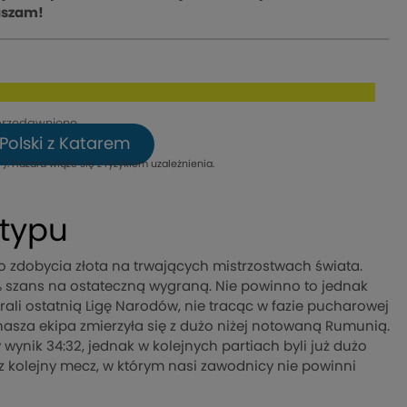
raszam!
przedawnione.
Polski z Katarem
). Hazard wiąże się z ryzykiem uzależnienia.
 typu
o zdobycia złota na trwających mistrzostwach świata.
szans na ostateczną wygraną. Nie powinno to jednak
ali ostatnią Ligę Narodów, nie tracąc w fazie pucharowej
asza ekipa zmierzyła się z dużo niżej notowaną Rumunią.
wynik 34:32, jednak w kolejnych partiach byli już dużo
raz kolejny mecz, w którym nasi zawodnicy nie powinni