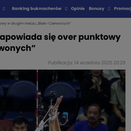
Ranking bukmacherów
Opinie
Bonusy
Promoc
nktowy w drugim meczu „Biało-Czerwonych”
. Zapowiada się over punktowy
rwonych”
Publikacja: 14 września 2025 20:29