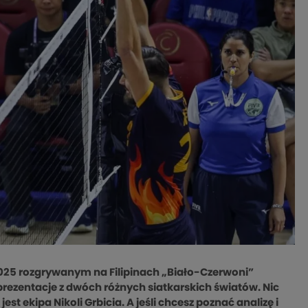
2025 rozgrywanym na Filipinach „Biało-Czerwoni”
eprezentacje z dwóch różnych siatkarskich światów. Nic
ekipa Nikoli Grbicia. A jeśli chcesz poznać analizę i