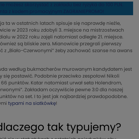
ie możesz skorzystać z zakładu bez ryzyka do 100 PLN.
konta z kodem promocyjnym ZAGRANIEPROMO!
a ta w ostatnich latach spisuje się naprawdę nieźle,
icie w 2023 roku zdobyli 3. miejsce na mistrzostwach
dialu w 2022 roku zajęli natomiast odległe 21. miejsce.
wnież są bliskie zera. Mianowicie przegrali pierwszy
rać z „Biało-Czerwonymi” żeby zachować szanse na awans
 prawda według bukmacherów murowanym kandydatem jest
y się postawić. Podobnie przeciwko zespołowi Nikoli
ż 66 punktów. Katar natomiast urwał seta Holendrom,
zerwonymi”. Zakładam oczywiście pewne 3:0 dla naszej
unktów na set. I to jest jak najbardziej prawdopodobne.
nymi
typami na siatkówkę
!
 dlaczego tak typujemy?