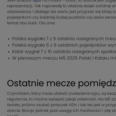
Jeśli szukasz
typu
na Polska – Katar, to dobrze jest zagł
reprezentacji. Tak naprawdę to właśnie dzięki solidnej a
obstawienia. I dlatego też warto jest przyjrzeć się bliże
pojedynkom czy średniej liczbę punktów czy asów serwi
temat obu kadr. Oto one:
Polska wygrała 7 z 9 ostatnio rozegranych me
Polska wygrała 6 z 9 ostatnich pojedynków wyn
Katar wygrał 7 z 10 ostatnio rozegranych spotk
W pierwszym meczu MŚ 2025 Polski i Kataru mi
Ostatnie mecze pomiędz
Czynnikiem, który może ułatwić znalezienie typu, są bez
regularnie, to można wyłapać jakąś zależność. Na MŚ sia
świata, próżno szukać potyczek H2H. I tak też jest w przyp
starcie. Biorąc jednak pod uwagę ich możliwości i siłę 