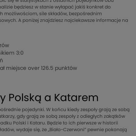
ębić się w statystykach z ostatnich pojedynków obu
nalizie będziesz w stanie wyłapać jakiś konkret do
j ich możliwościom, sile składów, bezpośrednim
sowych. A poniżej znajdziesz najciekawsze informacje na
czów
ikiem 3:0
ań
ał miejsce over 126.5 punktów
y Polską a Katarem
pośrednie pojedynki. W końcu kiedy zespoły grają ze sobą
tkarzy, gdy grają ze sobą zespoły z odległych zakątków
adku Polski i Kataru. Będzie to ich pierwsze w historii
składów, wydaje się, że „Biało-Czerwoni” pewnie pokonają