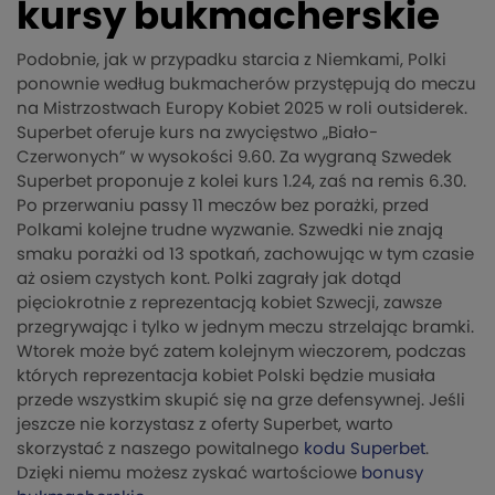
kursy bukmacherskie
Podobnie, jak w przypadku starcia z Niemkami, Polki
ponownie według bukmacherów przystępują do meczu
na Mistrzostwach Europy Kobiet 2025 w roli outsiderek.
Superbet oferuje kurs na zwycięstwo „Biało-
Czerwonych” w wysokości 9.60. Za wygraną Szwedek
Superbet proponuje z kolei kurs 1.24, zaś na remis 6.30.
Po przerwaniu passy 11 meczów bez porażki, przed
Polkami kolejne trudne wyzwanie. Szwedki nie znają
smaku porażki od 13 spotkań, zachowując w tym czasie
aż osiem czystych kont. Polki zagrały jak dotąd
pięciokrotnie z reprezentacją kobiet Szwecji, zawsze
przegrywając i tylko w jednym meczu strzelając bramki.
Wtorek może być zatem kolejnym wieczorem, podczas
których reprezentacja kobiet Polski będzie musiała
przede wszystkim skupić się na grze defensywnej. Jeśli
jeszcze nie korzystasz z oferty Superbet, warto
skorzystać z naszego powitalnego
kodu Superbet
.
Dzięki niemu możesz zyskać wartościowe
bonusy