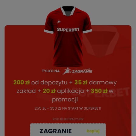
TYLKO NA
200 zł
od depozytu +
35 zł
darmowy
zakład +
20 zł
aplikacja +
350 zł
w
promocji
255 ZŁ + 350 ZŁ NA START W SUPERBET!
KOD REJESTRACYJNY
ZAGRANIE
kopiuj