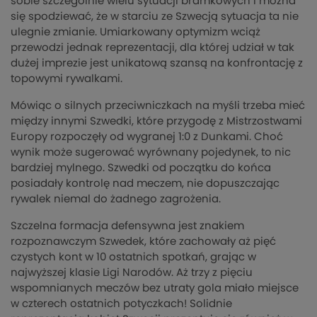
sobie szczególnie wielu sytuacji bramkowych i można
się spodziewać, że w starciu ze Szwecją sytuacja ta nie
ulegnie zmianie. Umiarkowany optymizm wciąż
przewodzi jednak reprezentacji, dla której udział w tak
dużej imprezie jest unikatową szansą na konfrontację z
topowymi rywalkami.
Mówiąc o silnych przeciwniczkach na myśli trzeba mieć
między innymi Szwedki, które przygodę z Mistrzostwami
Europy rozpoczęły od wygranej 1:0 z Dunkami. Choć
wynik może sugerować wyrównany pojedynek, to nic
bardziej mylnego. Szwedki od początku do końca
posiadały kontrolę nad meczem, nie dopuszczając
rywalek niemal do żadnego zagrożenia.
Szczelna formacja defensywna jest znakiem
rozpoznawczym Szwedek, które zachowały aż pięć
czystych kont w 10 ostatnich spotkań, grając w
najwyższej klasie Ligi Narodów. Aż trzy z pięciu
wspomnianych meczów bez utraty gola miało miejsce
w czterech ostatnich potyczkach! Solidnie