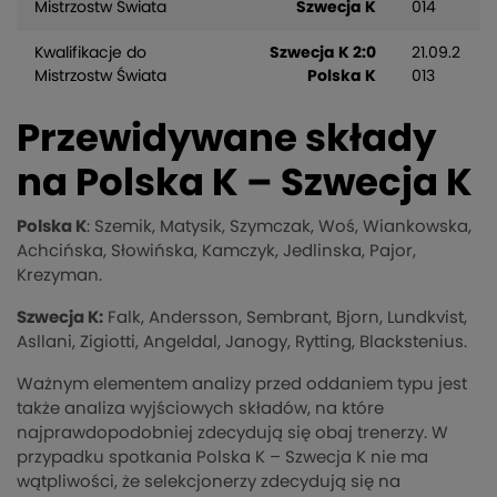
Mistrzostw Świata
Szwecja K
014
Kwalifikacje do
Szwecja K 2:0
21.09.2
Mistrzostw Świata
Polska K
013
Przewidywane składy
na Polska K – Szwecja K
Polska K
: Szemik, Matysik, Szymczak, Woś, Wiankowska,
Achcińska, Słowińska, Kamczyk, Jedlinska, Pajor,
Krezyman.
Szwecja K:
Falk, Andersson, Sembrant, Bjorn, Lundkvist,
Asllani, Zigiotti, Angeldal, Janogy, Rytting, Blackstenius.
Ważnym elementem analizy przed oddaniem typu jest
także analiza wyjściowych składów, na które
najprawdopodobniej zdecydują się obaj trenerzy. W
przypadku spotkania Polska K – Szwecja K nie ma
wątpliwości, że selekcjonerzy zdecydują się na