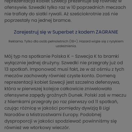
reprezentacja kobiet Szwecji prezentuje się również w
ofensywie. Szwedki tylko raz w 10 poprzednich meczach
nie trafiały do siatki rywali. Aż sześciokrotnie zaś nie
poprzestały na jednej bramce.
Zarejestruj się w Superbet z kodem ZAGRANIE
Reklama. Tylko dla osób pełnoletnich (18+). Hazard wiąże się z ryzykiem
uzależnienia.
Mój typ na spotkanie Polska K – Szwecja K to bramki
wyłącznie jednej drużyny. Szwedki nie przegrały już od
13 spotkań. Imponować musi fakt, że w aż ośmiu z tych
meczów zachowały również czyste konto. Domeną
reprezentacji kobiet Szwecji jest szczelna defensywa,
która w pierwszej kolejce całkowicie zniwelowała
ofensywne zapędy groźnych Dunek. Polski zaś w meczu
z Niemkami przegrały po raz pierwszy od 11 spotkań,
czując różnicę w jakości pomiędzy dywizją B Ligi
Narodów a Mistrzostwami Europy. Podobnej
dysproporcji w jakości spodziewać powinniśmy się
również we wtorkowy wieczór.