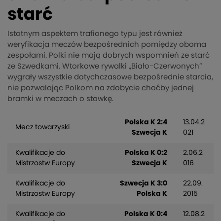
starć
Istotnym aspektem trafionego typu jest również
weryfikacja meczów bezpośrednich pomiędzy oboma
zespołami. Polki nie mają dobrych wspomnień ze starć
ze Szwedkami. Wtorkowe rywalki „Biało-Czerwonych”
wygrały wszystkie dotychczasowe bezpośrednie starcia,
nie pozwalając Polkom na zdobycie choćby jednej
bramki w meczach o stawkę.
Polska K 2:4
13.04.2
Mecz towarzyski
Szwecja K
021
Kwalifikacje do
Polska K 0:2
2.06.2
Mistrzostw Europy
Szwecja K
016
Kwalifikacje do
Szwecja K 3:0
22.09.
Mistrzostw Europy
Polska K
2015
Kwalifikacje do
Polska K 0:4
12.08.2