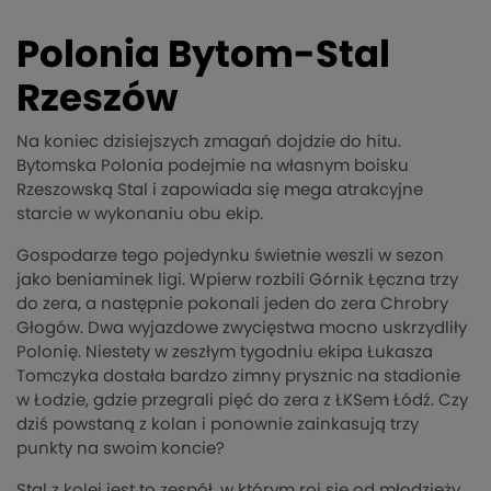
Polonia Bytom-Stal
Rzeszów
Na koniec dzisiejszych zmagań dojdzie do hitu.
Bytomska Polonia podejmie na własnym boisku
Rzeszowską Stal i zapowiada się mega atrakcyjne
starcie w wykonaniu obu ekip.
Gospodarze tego pojedynku świetnie weszli w sezon
jako beniaminek ligi. Wpierw rozbili Górnik Łęczna trzy
do zera, a następnie pokonali jeden do zera Chrobry
Głogów. Dwa wyjazdowe zwycięstwa mocno uskrzydliły
Polonię. Niestety w zeszłym tygodniu ekipa Łukasza
Tomczyka dostała bardzo zimny prysznic na stadionie
w Łodzie, gdzie przegrali pięć do zera z ŁKSem Łódź. Czy
dziś powstaną z kolan i ponownie zainkasują trzy
punkty na swoim koncie?
Stal z kolei jest to zespół, w którym roi się od młodzieży.