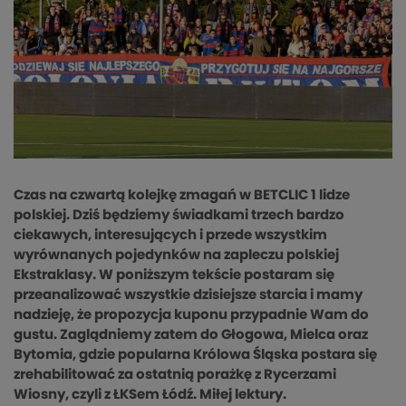
Czas na czwartą kolejkę zmagań w BETCLIC 1 lidze
polskiej. Dziś będziemy świadkami trzech bardzo
ciekawych, interesujących i przede wszystkim
wyrównanych pojedynków na zapleczu polskiej
Ekstraklasy. W poniższym tekście postaram się
przeanalizować wszystkie dzisiejsze starcia i mamy
nadzieję, że propozycja kuponu przypadnie Wam do
gustu. Zaglądniemy zatem do Głogowa, Mielca oraz
Bytomia, gdzie popularna Królowa Śląska postara się
zrehabilitować za ostatnią porażkę z Rycerzami
Wiosny, czyli z ŁKSem Łódź. Miłej lektury.