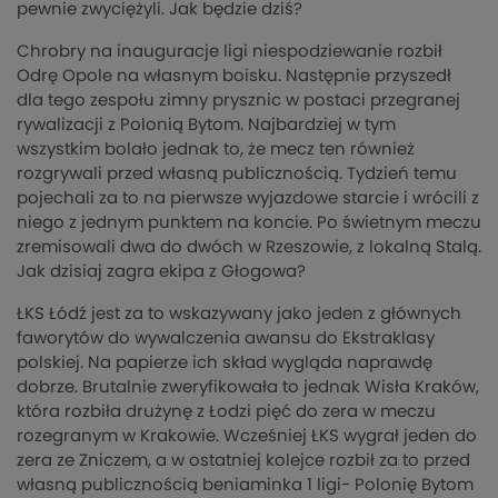
pewnie zwyciężyli. Jak będzie dziś?
Chrobry na inauguracje ligi niespodziewanie rozbił
Odrę Opole na własnym boisku. Następnie przyszedł
dla tego zespołu zimny prysznic w postaci przegranej
rywalizacji z Polonią Bytom. Najbardziej w tym
wszystkim bolało jednak to, że mecz ten również
rozgrywali przed własną publicznością. Tydzień temu
pojechali za to na pierwsze wyjazdowe starcie i wrócili z
niego z jednym punktem na koncie. Po świetnym meczu
zremisowali dwa do dwóch w Rzeszowie, z lokalną Stalą.
Jak dzisiaj zagra ekipa z Głogowa?
ŁKS Łódź jest za to wskazywany jako jeden z głównych
faworytów do wywalczenia awansu do Ekstraklasy
polskiej. Na papierze ich skład wygląda naprawdę
dobrze. Brutalnie zweryfikowała to jednak Wisła Kraków,
która rozbiła drużynę z Łodzi pięć do zera w meczu
rozegranym w Krakowie. Wcześniej ŁKS wygrał jeden do
zera ze Zniczem, a w ostatniej kolejce rozbił za to przed
własną publicznością beniaminka 1 ligi- Polonię Bytom