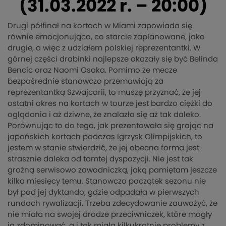
(31.03.2022 r. – 20:00)
Drugi półfinał na kortach w Miami zapowiada się
równie emocjonująco, co starcie zaplanowane, jako
drugie, a więc z udziałem polskiej reprezentantki. W
górnej części drabinki najlepsze okazały się być Belinda
Bencic oraz Naomi Osaka. Pomimo że mecze
bezpośrednie stanowczo przemawiają za
reprezentantką Szwajcarii, to muszę przyznać, że jej
ostatni okres na kortach w tourze jest bardzo ciężki do
oglądania i aż dziwne, że znalazła się aż tak daleko.
Porównując to do tego, jak prezentowała się grając na
japońskich kortach podczas Igrzysk Olimpijskich, to
jestem w stanie stwierdzić, że jej obecna forma jest
strasznie daleka od tamtej dyspozycji. Nie jest tak
groźną serwisowo zawodniczką, jaką pamiętam jeszcze
kilka miesięcy temu. Stanowczo początek sezonu nie
był pod jej dyktando, gdzie odpadała w pierwszych
rundach rywalizacji. Trzeba zdecydowanie zauważyć, że
nie miała na swojej drodze przeciwniczek, które mogły
ją zdominować, a i tak miała kilkukrotnie problemy z