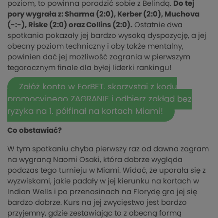
poziom, to powinna poradzić sobie z Belindą.
Do tej
pory wygrała z: Sharma (2:0), Kerber (2:0), Muchova
(-:-), Riske (2:0) oraz Collins (2:0).
Ostatnie dwa
spotkania pokazały jej bardzo wysoką dyspozycję, a jej
obecny poziom techniczny i oby także mentalny,
powinien dać jej możliwość zagrania w pierwszym
tegorocznym finale dla byłej liderki rankingu!
Załóż konto w ForBET, skorzystaj z kodu
promocyjnego ZAGRANIE i odbierz zakład bez
ryzyka na 1. półfinał na kortach Miami!
Co obstawiać?
W tym spotkaniu chyba pierwszy raz od dawna zagram
na wygraną Naomi Osaki, która dobrze wygląda
podczas tego turnieju w Miami. Widać, że uporała się z
wyzwiskami, jakie padały w jej kierunku na kortach w
Indian Wells i po przenosinach na Florydę gra jej się
bardzo dobrze. Kurs na jej zwycięstwo jest bardzo
przyjemny, gdzie zestawiając to z obecną formą