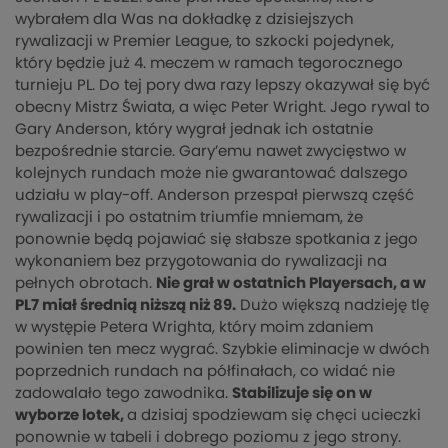
wybrałem dla Was na dokładkę z dzisiejszych
rywalizacji w Premier League, to szkocki pojedynek,
który będzie już 4. meczem w ramach tegorocznego
turnieju PL. Do tej pory dwa razy lepszy okazywał się być
obecny Mistrz Świata, a więc Peter Wright. Jego rywal to
Gary Anderson, który wygrał jednak ich ostatnie
bezpośrednie starcie. Gary’emu nawet zwycięstwo w
kolejnych rundach może nie gwarantować dalszego
udziału w play-off. Anderson przespał pierwszą część
rywalizacji i po ostatnim triumfie mniemam, że
ponownie będą pojawiać się słabsze spotkania z jego
wykonaniem bez przygotowania do rywalizacji na
pełnych obrotach.
Nie grał w ostatnich Playersach, a w
PL7 miał średnią niższą niż 89.
Dużo większą nadzieję tlę
w występie Petera Wrighta, który moim zdaniem
powinien ten mecz wygrać. Szybkie eliminacje w dwóch
poprzednich rundach na półfinałach, co widać nie
zadowalało tego zawodnika.
Stabilizuje się on w
wyborze lotek,
a dzisiaj spodziewam się chęci ucieczki
ponownie w tabeli i dobrego poziomu z jego strony.