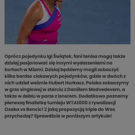
Oprócz pojedynku Igi Świątek, fani tenisa mogą także
dzisiaj pasjonować się innymi wydarzeniami na
kortach w Miami. Dzisiaj będziemy mogli zobaczyć
kilka bardzo ciekawych pojedynków, gdzie w dwóch z
nich udział weźmie Hubert Hurkacz. Polaka zobaczymy
w grze singlowej w starciu z Daniilem Medvedevem, a
także w deblu w parze z Isnerem. Dodatkowo poznamy
pierwszą finalistkę turnieju WTA1000 z rywalizacji
Osaka vs Bencic! Z jaką propozycją triple do Was
przychodzę? Sprawdźcie w poniższym artykule!