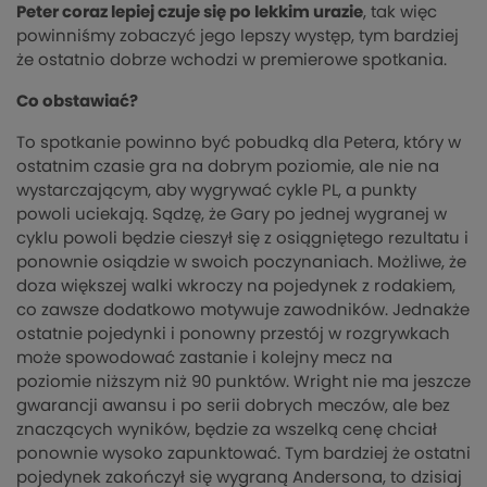
Peter coraz lepiej czuje się po lekkim urazie
, tak więc
powinniśmy zobaczyć jego lepszy występ, tym bardziej
że ostatnio dobrze wchodzi w premierowe spotkania.
Co obstawiać?
To spotkanie powinno być pobudką dla Petera, który w
ostatnim czasie gra na dobrym poziomie, ale nie na
wystarczającym, aby wygrywać cykle PL, a punkty
powoli uciekają. Sądzę, że Gary po jednej wygranej w
cyklu powoli będzie cieszył się z osiągniętego rezultatu i
ponownie osiądzie w swoich poczynaniach. Możliwe, że
doza większej walki wkroczy na pojedynek z rodakiem,
co zawsze dodatkowo motywuje zawodników. Jednakże
ostatnie pojedynki i ponowny przestój w rozgrywkach
może spowodować zastanie i kolejny mecz na
poziomie niższym niż 90 punktów. Wright nie ma jeszcze
gwarancji awansu i po serii dobrych meczów, ale bez
znaczących wyników, będzie za wszelką cenę chciał
ponownie wysoko zapunktować. Tym bardziej że ostatni
pojedynek zakończył się wygraną Andersona, to dzisiaj