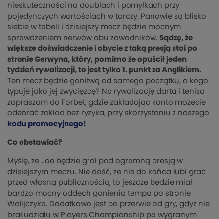
nieskuteczności na doublach i pomyłkach przy
pojedynczych wartościach w tarczy. Panowie są blisko
siebie w tabeli i dzisiejszy mecz będzie mocnym
sprawdzeniem nerwów obu zawodników.
Sądzę, że
większe doświadczenie i obycie z taką presją stoi po
stronie Gerwyna, który, pomimo że opuścił jeden
tydzień rywalizacji, to jest tylko 1. punkt za Anglikiem.
Ten mecz będzie gonitwą od samego początku, a kogo
typuje jako jej zwycięzcę? Na rywalizację darta i tenisa
zapraszam do Forbet, gdzie zakładając konto możecie
odebrać zakład bez ryzyka, przy skorzystaniu z naszego
kodu promocyjnego!
Co obstawiać?
Myślę, że Joe będzie grał pod ogromną presją w
dzisiejszym meczu. Nie dość, że nie do końca lubi grać
przed własną publicznością, to jeszcze będzie miał
bardzo mocny oddech gonienia tempa po stronie
Walijczyka. Dodatkowo jest po przerwie od gry, gdyż nie
brał udziału w Players Championship po wygranym