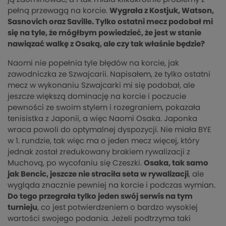
pełną przewagą na korcie.
Wygrała z Kostjuk, Watson,
Sasnovich oraz Saville. Tylko ostatni mecz podobał mi
się na tyle, że mógłbym powiedzieć, że jest w stanie
nawiązać walkę z Osaką, ale czy tak właśnie będzie?
Naomi nie popełnia tyle błędów na korcie, jak
zawodniczka ze Szwajcarii. Napisałem, że tylko ostatni
mecz w wykonaniu Szwajcarki mi się podobał, ale
jeszcze większą dominację na korcie i poczucie
pewności ze swoim stylem i rozegraniem, pokazała
tenisistka z Japonii, a więc Naomi Osaka. Japonka
wraca powoli do optymalnej dyspozycji. Nie miała BYE
w 1. rundzie, tak więc ma o jeden mecz więcej, który
jednak został zredukowany brakiem rywalizacji z
Muchovą, po wycofaniu się Czeszki.
Osaka, tak samo
jak Bencic, jeszcze nie straciła seta w rywalizacji
, ale
wygląda znacznie pewniej na korcie i podczas wymian.
Do tego przegrała tylko jeden swój serwis na tym
turnieju
, co jest potwierdzeniem o bardzo wysokiej
wartości swojego podania. Jeżeli podtrzyma taki