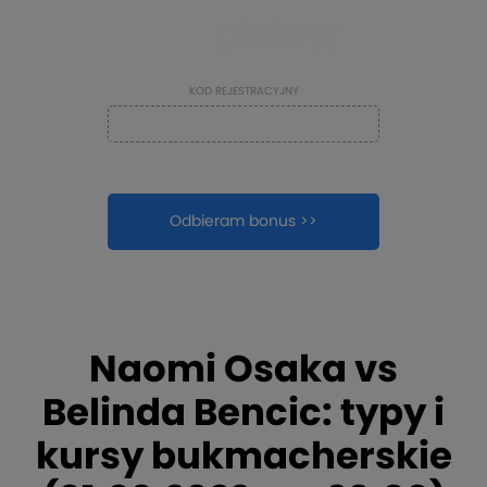
TYLKO NA
KOD REJESTRACYJNY
kopiuj
Odbieram bonus >>
pokaż szczegóły
Naomi Osaka vs
Belinda Bencic: typy i
kursy bukmacherskie