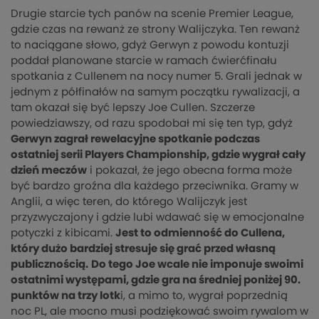
Drugie starcie tych panów na scenie Premier League,
gdzie czas na rewanż ze strony Walijczyka. Ten rewanż
to naciągane słowo, gdyż Gerwyn z powodu kontuzji
poddał planowane starcie w ramach ćwierćfinału
spotkania z Cullenem na nocy numer 5. Grali jednak w
jednym z półfinałów na samym początku rywalizacji, a
tam okazał się być lepszy Joe Cullen. Szczerze
powiedziawszy, od razu spodobał mi się ten typ, gdyż
Gerwyn zagrał rewelacyjne spotkanie podczas
ostatniej serii Players Championship, gdzie wygrał cały
dzień meczów
i pokazał, że jego obecna forma może
być bardzo groźna dla każdego przeciwnika. Gramy w
Anglii, a więc teren, do którego Walijczyk jest
przyzwyczajony i gdzie lubi wdawać się w emocjonalne
potyczki z kibicami.
Jest to odmienność do Cullena,
który dużo bardziej stresuje się grać przed własną
publicznością.
Do tego Joe wcale nie imponuje swoimi
ostatnimi występami, gdzie gra na średniej poniżej 90.
punktów na trzy lotk
i, a mimo to, wygrał poprzednią
noc PL, ale mocno musi podziękować swoim rywalom w