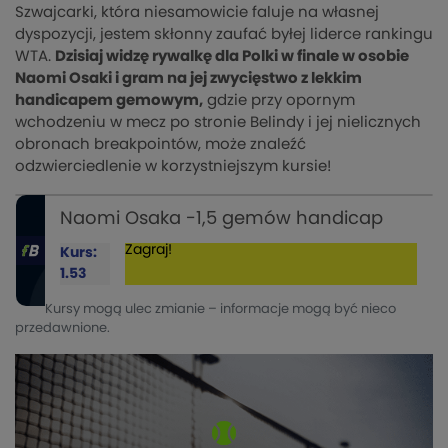
Szwajcarki, która niesamowicie faluje na własnej
dyspozycji, jestem skłonny zaufać byłej liderce rankingu
WTA.
Dzisiaj widzę rywalkę dla Polki w finale w osobie
Naomi Osaki i gram na jej zwycięstwo z lekkim
handicapem gemowym,
gdzie przy opornym
wchodzeniu w mecz po stronie Belindy i jej nielicznych
obronach breakpointów, może znaleźć
odzwierciedlenie w korzystniejszym kursie!
Naomi Osaka -1,5 gemów handicap
Zagraj!
Kurs:
1.53
Kursy mogą ulec zmianie – informacje mogą być nieco
przedawnione.