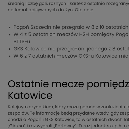
średnią liczbę goli, rożnych i kartek z ostatnio rozegra
na temat opisywanych drużyn. Oto one:
Pogoń Szczecin nie przegrała w 8 z 10 ostatnic
W 4 z 5 ostatnich meczów H2H pomiędzy Pogon
BTTS-u
GKS Katowice nie przegrał ani jednego z 8 ost
W 6 z 7 ostatnich meczów GKS-u Katowice miał
Ostatnie mecze pomięd
Katowice
Kolejnym czynnikiem, który może pomóc w znalezieniu 
zespołów. Te informacje będą przydatne wtedy, gdy zespo
chodzi o Pogoń i GKS Katowice, to w ostatnich dwóch lat
„Gieksa” i raz wygrali „Portowcy”. Teraz jednak skupiłem