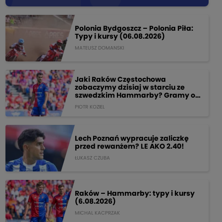
Polonia Bydgoszcz – Polonia Piła:
Typy i kursy (06.08.2026)
MATEUSZ DOMANSKI
Jaki Raków Częstochowa
zobaczymy dzisiaj w starciu ze
szwedzkim Hammarby? Gramy o
205 PLN!
PIOTR KOZIEL
Lech Poznań wypracuje zaliczkę
przed rewanżem? LE AKO 2.40!
ŁUKASZ CZUBA
Raków – Hammarby: typy i kursy
(6.08.2026)
MICHAL KACPRZAK