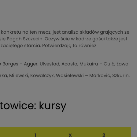
konkretu na ten mecz, jest analiza składów grających ze
ię Pogoń Szczecin. Oczywiście w kadrze gości także jest
zaciętego starcia. Potwierdzają to również
o Borges – Agger, Ulvestad, Acosta, Mukairu – Cuić, Ława
ka, Milewski, Kowalczyk, Wasielewski – Marković, Szkurin,
towice: kursy
1
X
2