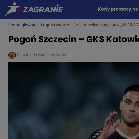
Kody promocyjne
Strona główna
» Pogoń Szczecin – GKS Katowice: typy, kursy (23.05.20
Pogoń Szczecin – GKS Katowic
Daniel Lewandowski