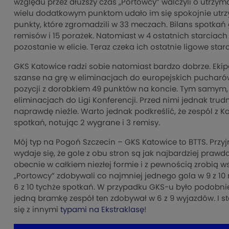
względu przez dłuższy czas „Portowcy” walczyli o utrzyman
wielu dodatkowym punktom udało im się spokojnie utrzy
punkty, które zgromadzili w 33 meczach. Bilans spotka
remisów i 15 porażek. Natomiast w 4 ostatnich starciach 
pozostanie w elicie. Teraz czeka ich ostatnie ligowe st
GKS Katowice radzi sobie natomiast bardzo dobrze. Ekipa
szanse na grę w eliminacjach do europejskich pucharów
pozycji z dorobkiem 49 punktów na koncie. Tym samym, j
eliminacjach do Ligi Konferencji. Przed nimi jednak tru
naprawdę nieźle. Warto jednak podkreślić, że zespól z K
spotkań, notując 2 wygrane i 3 remisy.
Mój typ na Pogoń Szczecin – GKS Katowice to BTTS. Przyj
wydaje się, że gole z obu stron są jak najbardziej pra
obecnie w całkiem niezłej formie i z pewnością zrobią ws
„Portowcy” zdobywali co najmniej jednego gola w 9 z 10
6 z 10 tychże spotkań. W przypadku GKS-u było podobnie
jedną bramkę zespół ten zdobywał w 6 z 9 wyjazdów. I 
się z innymi
typami na Ekstraklasę
!