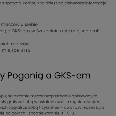
nych spotkań. Poniżej znajdziesz najciekawsze informacje
h meczów u siebie
ią a GKS-em w Szczecinie miał miejsce brak
atnich meczów
 miejsce BTTS
zy Pogonią a GKS-em
typu, są ostatnie mecze bezpośrednie opisywanych
ły grały ze sobą w ostatnim czasie regularnie. Jeżeli
ach zagrali ze sobą trzykrotnie – dwa razy lepsza była
 się na golach i spodziewam się BTTS-u.