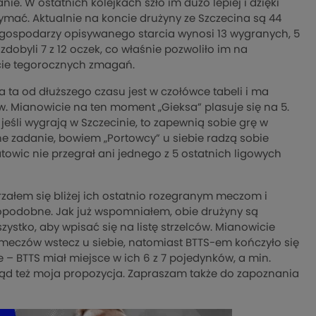
ie. W ostatnich kolejkach szło im dużo lepiej i dzięki
mać. Aktualnie na koncie drużyny ze Szczecina są 44
ń gospodarzy opisywanego starcia wynosi 13 wygranych, 5
zdobyli 7 z 12 oczek, co właśnie pozwoliło im na
arcie tegorocznych zmagań.
 ta od dłuższego czasu jest w czołówce tabeli i ma
. Mianowicie na ten moment „Gieksa” plasuje się na 5.
eśli wygrają w Szczecinie, to zapewnią sobie grę w
dne zadanie, bowiem „Portowcy” u siebie radzą sobie
atowic nie przegrał ani jednego z 5 ostatnich ligowych
rzałem się bliżej ich ostatnio rozegranym meczom i
wdopodobne. Jak już wspomniałem, obie drużyny są
zystko, aby wpisać się na listę strzelców. Mianowicie
 meczów wstecz u siebie, natomiast BTTS-em kończyło się
 – BTTS miał miejsce w ich 6 z 7 pojedynków, a min.
stąd też moja propozycja. Zapraszam także do zapoznania