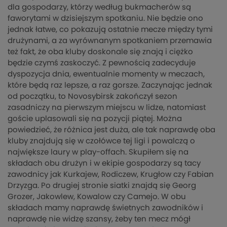
dla gospodarzy, którzy według bukmacherów są
faworytami w dzisiejszym spotkaniu. Nie będzie ono
jednak łatwe, co pokazują ostatnie mecze między tymi
drużynami, a za wyrównanym spotkaniem przemawia
też fakt, że oba kluby doskonale się znają i ciężko
będzie czymś zaskoczyć. Z pewnością zadecyduje
dyspozycja dnia, ewentualnie momenty w meczach,
które będą raz lepsze, a raz gorsze. Zaczynając jednak
od początku, to Novosybirsk zakończył sezon
zasadniczy na pierwszym miejscu w lidze, natomiast
goście uplasowali się na pozycji piątej. Można
powiedzieć, że różnica jest duża, ale tak naprawdę oba
kluby znajdują się w czołówce tej ligi i powalczą o
największe laury w play-offach. Skupiłem się na
składach obu drużyn i w ekipie gospodarzy są tacy
zawodnicy jak Kurkajew, Rodiczew, Krugłow czy Fabian
Drzyzga. Po drugiej stronie siatki znajdą się Georg
Grozer, Jakowlew, Kowalow czy Camejo. W obu
składach mamy naprawdę świetnych zawodników i
naprawdę nie widzę szansy, żeby ten mecz mógł