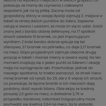
sezonu na wysokich miejscach w swoich grupach, co
pokazuje, że mamy do czynienia z ciekawymi
zespołami, jak na tą półkę. Zacznę może od
gospodarzy, którzy w swojej dywizji zajmują 3. miejsce w
tabeli ze stratą dwóch punktów do lidera. Zapewne
celują w awans i uważam, że może im się to udać. Sokół
znany jest z bardzo dobrej defensywy, na 17 spotkań
stracili zaledwie 10 bramek, co jest imponującym
wynikiem. Z kolei bardzo dobrze spisuje się też
ofensywa, 37 bramek na półmetku, co daje 2,17 bramek
na mecz. Ekipa przyjezdnych zajmuje obecnie drugą
pozycję w tabeli i również mierzy w awans wyżej. Na ten
moment znajdują się o jeden punkt za liderem i okazję
mają na wyciągnięcie ręki. Przechodząc jednak do
naszego spotkania, to trzeba zaznaczyć, że strzeli nieco
mniej bramek od rywali, bo 29, ale o 6 więcej ich stracili,
co powoduje, że łączne bramki w ich meczach dają
podobny, dość wysoki bilans. Obie ekipy ze średnią
powyżej 2,5 gola na mecz, a dokładnie 2,76 w
przypadku Saratowa, natomiast Dolgoprudny może
pochwalić się średnią 2,64 na mecz. Są to statystki,