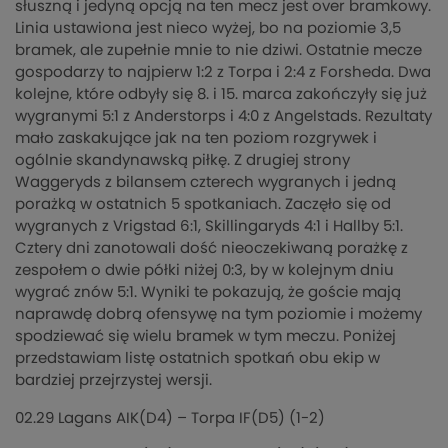
słuszną i jedyną opcją na ten mecz jest over bramkowy.
Linia ustawiona jest nieco wyżej, bo na poziomie 3,5
bramek, ale zupełnie mnie to nie dziwi. Ostatnie mecze
gospodarzy to najpierw 1:2 z Torpa i 2:4 z Forsheda. Dwa
kolejne, które odbyły się 8. i 15. marca zakończyły się już
wygranymi 5:1 z Anderstorps i 4:0 z Angelstads. Rezultaty
mało zaskakujące jak na ten poziom rozgrywek i
ogólnie skandynawską piłkę. Z drugiej strony
Waggeryds z bilansem czterech wygranych i jedną
porażką w ostatnich 5 spotkaniach. Zaczęło się od
wygranych z Vrigstad 6:1, Skillingaryds 4:1 i Hallby 5:1.
Cztery dni zanotowali dość nieoczekiwaną porażkę z
zespołem o dwie półki niżej 0:3, by w kolejnym dniu
wygrać znów 5:1. Wyniki te pokazują, że goście mają
naprawdę dobrą ofensywę na tym poziomie i możemy
spodziewać się wielu bramek w tym meczu. Poniżej
przedstawiam listę ostatnich spotkań obu ekip w
bardziej przejrzystej wersji.
02.29 Lagans AIK(D4) – Torpa IF(D5) (1-2)