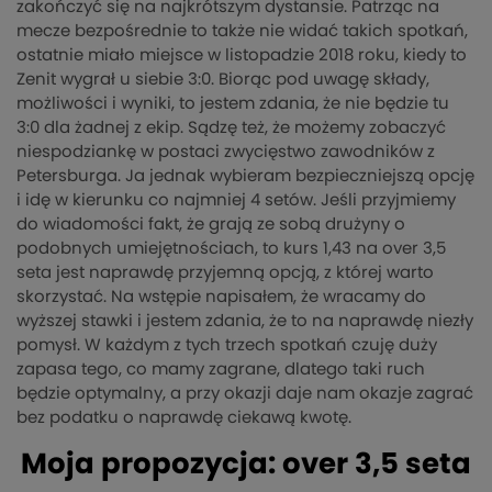
zakończyć się na najkrótszym dystansie. Patrząc na
mecze bezpośrednie to także nie widać takich spotkań,
ostatnie miało miejsce w listopadzie 2018 roku, kiedy to
Zenit wygrał u siebie 3:0. Biorąc pod uwagę składy,
możliwości i wyniki, to jestem zdania, że nie będzie tu
3:0 dla żadnej z ekip. Sądzę też, że możemy zobaczyć
niespodziankę w postaci zwycięstwo zawodników z
Petersburga. Ja jednak wybieram bezpieczniejszą opcję
i idę w kierunku co najmniej 4 setów. Jeśli przyjmiemy
do wiadomości fakt, że grają ze sobą drużyny o
podobnych umiejętnościach, to kurs 1,43 na over 3,5
seta jest naprawdę przyjemną opcją, z której warto
skorzystać. Na wstępie napisałem, że wracamy do
wyższej stawki i jestem zdania, że to na naprawdę niezły
pomysł. W każdym z tych trzech spotkań czuję duży
zapasa tego, co mamy zagrane, dlatego taki ruch
będzie optymalny, a przy okazji daje nam okazje zagrać
bez podatku o naprawdę ciekawą kwotę.
Moja propozycja: over 3,5 seta