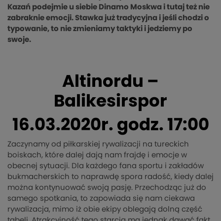
Kazań podejmie u siebie Dinamo Moskwa i tutaj też nie
zabraknie emocji. Stawka już tradycyjna i jeśli chodzi o
typowanie, to nie zmieniamy taktyki i jedziemy po
swoje.
Altinordu –
Balikesirspor
16.03.2020r. godz. 17:00
Zaczynamy od piłkarskiej rywalizacji na tureckich
boiskach, które dalej dają nam frajdę i emocje w
obecnej sytuacji. Dla każdego fana sportu i zakładów
bukmacherskich to naprawdę spora radość, kiedy dalej
można kontynuować swoją pasję. Przechodząc już do
samego spotkania, to zapowiada się nam ciekawa
rywalizacja, mimo iż obie ekipy oblegają dolną część
tabeli. Atrakcyjność tego starcia ma jednak dawać fakt,