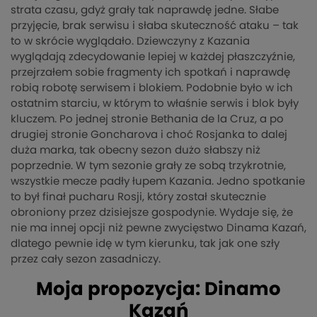
strata czasu, gdyż grały tak naprawdę jedne. Słabe
przyjęcie, brak serwisu i słaba skuteczność ataku – tak
to w skrócie wyglądało. Dziewczyny z Kazania
wyglądają zdecydowanie lepiej w każdej płaszczyźnie,
przejrzałem sobie fragmenty ich spotkań i naprawdę
robią robotę serwisem i blokiem. Podobnie było w ich
ostatnim starciu, w którym to właśnie serwis i blok były
kluczem. Po jednej stronie Bethania de la Cruz, a po
drugiej stronie Goncharova i choć Rosjanka to dalej
duża marka, tak obecny sezon dużo słabszy niż
poprzednie. W tym sezonie grały ze sobą trzykrotnie,
wszystkie mecze padły łupem Kazania. Jedno spotkanie
to był finał pucharu Rosji, który został skutecznie
obroniony przez dzisiejsze gospodynie. Wydaje się, że
nie ma innej opcji niż pewne zwycięstwo Dinama Kazań,
dlatego pewnie idę w tym kierunku, tak jak one szły
przez cały sezon zasadniczy.
Moja propozycja: Dinamo
Kazań