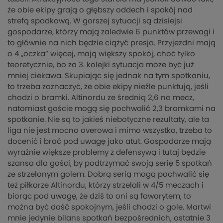
że obie ekipy grają o głębszy oddech i spokój nad
strefą spadkową. W gorszej sytuacji są dzisiejsi
gospodarze, którzy mają zaledwie 6 punktów przewagi i
to głównie na nich będzie ciążyć presja. Przyjezdni mają
o 4 „oczka” więcej, mają większy spokój, choć tylko
teoretycznie, bo za 3. kolejki sytuacja może być już
mniej ciekawa. Skupiając się jednak na tym spotkaniu,
to trzeba zaznaczyć, że obie ekipy nieźle punktują, jeśli
chodzi o bramki. Altinordu ze średnią 2,6 na mecz,
natomiast goście mogą się pochwalić 2,3 bramkami na
spotkanie. Nie są to jakieś niebotyczne rezultaty, ale ta
liga nie jest mocno overowa i mimo wszystko, trzeba to
docenić i brać pod uwagę jako atut. Gospodarze mają
wyraźnie większe problemy z defensywą i tutaj będzie
szansa dla gości, by podtrzymać swoją serię 5 spotkań
ze strzelonym golem. Dobrą serią mogą pochwalić się
też piłkarze Altinordu, którzy strzelali w 4/5 meczach i
biorąc pod uwagę, że dziś to oni są faworytem, to
można być dość spokojnym, jeśli chodzi o gole. Martwi
mnie jedynie bilans spotkań bezpośrednich, ostatnie 3