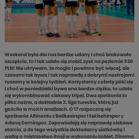
Weekend była dla nas bardzo udany i choć brakowało
szczęścia, to i tak udało się zrobić zysk na poziomie 530
PLN! Nie ukrywam, że mogło i powinno być więcej, ale
czasami tak bywa i tak naprawdę z dobrymi nastrojami
ruszamy w kolejny tydzień. Korzystamy z oferty póki się
i choć w poniedziałki bywa ona bardzo ciężka, to udało
się wykombinować ciekawy tripel. Dwa spotkania to
piłka nożna, a dokładnie 2. liga turecka, która już
gościła w moich analizach. O 17 rozpoczną się
spotkania Altinordu z Balikesirspor i Eskisehirspor z
Adaną Demirspor. Zapowiadają się naprawdę ciekawe
starcia, a do tego wszystkie dokładamy siatkówkę i
walkę o mistrzostwo Rosji w wykonaniu kobiet. Dinamo