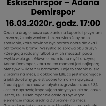
Eskisehirspor – Adana
Demirspor
16.03.2020r. godz. 17:00
Czas na drugie nasze spotkanie na kuponie i przyznam
szczerze, że cały weekend szczerzyłem żeby na to
spotkanie, które powinno być bardzo dobre dla oka i
obfitować w bramki. Wszystko za sprawą obu drużyn,
które grają radosny futbol, a w ich meczach pada
zwykle wiele goli. Głównie mam tu na myśli drużyną
Adana Demirspor, która na ten moment jest najlepszą
ofensywą w lidze z 51 bramkami. Daje to średnia blisko
2 bramki na mecz, a dokładnie 1,88, co jest imponujące,
a jeśli dołożymy gole stracone to mamy najwyższą
średnią goli na mecz w całych rozgrywkach, bo aż 3,1.
Jest to naprawdę imponująca statystyka, ale najlepsze
jest to, że Eskisehirspor nie odstają zbyt w tym
elemencie mając średnią 2,8 bramek na mecz.
Gospodarze też przewodzą w klasyfikacji bramek, ale