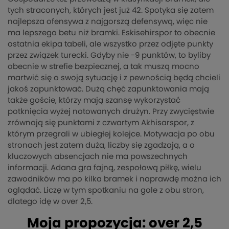
tych straconych, których jest już 42. Spotyka się zatem
najlepsza ofensywa z najgorszą defensywą, więc nie
ma lepszego betu niż bramki. Eskisehirspor to obecnie
ostatnia ekipa tabeli, ale wszystko przez odjęte punkty
przez związek turecki. Gdyby nie -9 punktów, to byliby
obecnie w strefie bezpiecznej, a tak muszą mocno
martwić się o swoją sytuację i z pewnością będą chcieli
jakoś zapunktować. Dużą chęć zapunktowania mają
także goście, którzy mają szansę wykorzystać
potknięcia wyżej notowanych drużyn. Przy zwycięstwie
zrównają się punktami z czwartym Akhisarspor, z
którym przegrali w ubiegłej kolejce. Motywacja po obu
stronach jest zatem duża, liczby się zgadzają, a o
kluczowych absencjach nie ma powszechnych
informacji. Adana gra fajną, zespołową piłkę, wielu
zawodników ma po kilka bramek i naprawdę można ich
oglądać. Liczę w tym spotkaniu na gole z obu stron,
dlatego idę w over 2,5.
Moja propozycja: over 2,5