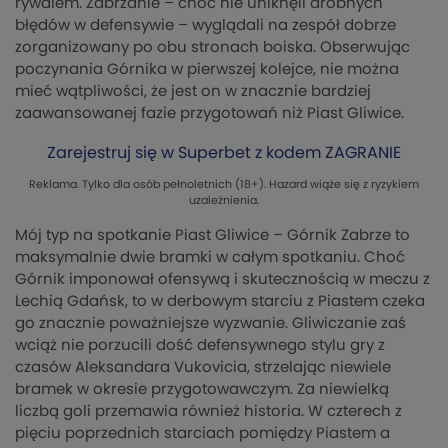
rywalem. Zabrzanie – choć nie uniknęli drobnych
błędów w defensywie – wyglądali na zespół dobrze
zorganizowany po obu stronach boiska. Obserwując
poczynania Górnika w pierwszej kolejce, nie można
mieć wątpliwości, że jest on w znacznie bardziej
zaawansowanej fazie przygotowań niż Piast Gliwice.
Zarejestruj się w Superbet z kodem ZAGRANIE
Reklama. Tylko dla osób pełnoletnich (18+). Hazard wiąże się z ryzykiem
uzależnienia.
Mój typ na spotkanie Piast Gliwice – Górnik Zabrze to
maksymalnie dwie bramki w całym spotkaniu. Choć
Górnik imponował ofensywą i skutecznością w meczu z
Lechią Gdańsk, to w derbowym starciu z Piastem czeka
go znacznie poważniejsze wyzwanie. Gliwiczanie zaś
wciąż nie porzucili dość defensywnego stylu gry z
czasów Aleksandara Vukovicia, strzelając niewiele
bramek w okresie przygotowawczym. Za niewielką
liczbą goli przemawia również historia. W czterech z
pięciu poprzednich starciach pomiędzy Piastem a