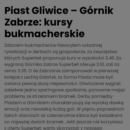
Piast Gliwice – Górnik
Zabrze: kursy
bukmacherskie
Zdaniem bukmacherów faworytem sobotniej
rywalizacji w derbach są gospodarze, za zwycięstwo
których Superbet proponuje kurs w wysokości 2.40. Za
wygraną Górnika Zabrze Superbet oferuje 3.10, zaś za
remis 3.35. O ile Zabrzanie zaimponowali w pierwszej
kolejce z Lechią Gdańsk, to forma Piasta może być
owiana pewną dozą niepewności. Gliwiczanie wygrali
zaledwie jedno sparingowe spotkanie, ponownie mając
problemy ze strzelaniem bramek. Derby pomiędzy
Piastem a Górnikiem charakteryzują się wysoką dawką
emocji oraz niewielką liczbą goli. W pięciu poprzednich
takich starciach aż czterokrotnie kibice byli świadkami
co najwyżej dwóch bramek. Jeśli jeszcze nie korzystasz
z oferty Superbet, warto skorzystać z naszego