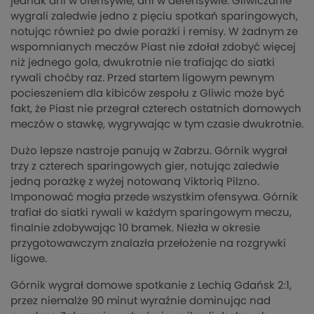
jednak ani w ofensywie, ani w defensywie. Gliwiczanie
wygrali zaledwie jedno z pięciu spotkań sparingowych,
notując również po dwie porażki i remisy. W żadnym ze
wspomnianych meczów Piast nie zdołał zdobyć więcej
niż jednego gola, dwukrotnie nie trafiając do siatki
rywali choćby raz. Przed startem ligowym pewnym
pocieszeniem dla kibiców zespołu z Gliwic może być
fakt, że Piast nie przegrał czterech ostatnich domowych
meczów o stawkę, wygrywając w tym czasie dwukrotnie.
Dużo lepsze nastroje panują w Zabrzu. Górnik wygrał
trzy z czterech sparingowych gier, notując zaledwie
jedną porażkę z wyżej notowaną Viktorią Pilzno.
Imponować mogła przede wszystkim ofensywa. Górnik
trafiał do siatki rywali w każdym sparingowym meczu,
finalnie zdobywając 10 bramek. Niezła w okresie
przygotowawczym znalazła przełożenie na rozgrywki
ligowe.
Górnik wygrał domowe spotkanie z Lechią Gdańsk 2:1,
przez niemalże 90 minut wyraźnie dominując nad