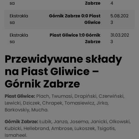
sa
Zabrze
4
Ekstrakla
Górnik Zabrze 0:0 Piast
5.08.202
sa
Gliwice
3
Ekstrakla
Piast Gliwice 1:0 Górnik
31.03.202
sa
Zabrze
3
Przewidywane składy
na Piast Gliwice –
Górnik Zabrze
Piast Gliwice:
Plach, Twumasi, Drapiński, Czerwiński,
Lewicki, Dziczek, Chrapek, Tomasiewicz, Jirka,
Barkovskiy, Mucha.
Górnik Zabrze:
Łubik, Janza, Josema, Janicki, Olkowski,
Kubicki, Hellebrand, Ambrose, Lukoszek, Tsigotis,
Ismaheel.