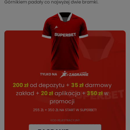
Górnikiem padały co najwyżej dwie bramki.
TYLKO NA
200 zł
od depozytu +
35 zł
darmowy
zakład +
20 zł
aplikacja +
350 zł
w
promocji
255 ZŁ + 350 ZŁ NA START W SUPERBET!
KOD REJESTRACYJNY