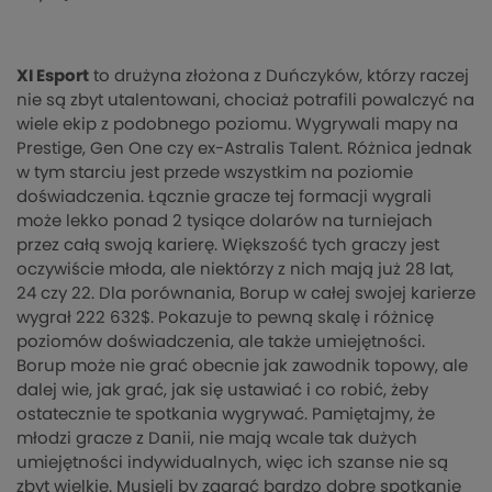
XI Esport
to drużyna złożona z Duńczyków, którzy raczej
nie są zbyt utalentowani, chociaż potrafili powalczyć na
wiele ekip z podobnego poziomu. Wygrywali mapy na
Prestige, Gen One czy ex-Astralis Talent. Różnica jednak
w tym starciu jest przede wszystkim na poziomie
doświadczenia. Łącznie gracze tej formacji wygrali
może lekko ponad 2 tysiące dolarów na turniejach
przez całą swoją karierę. Większość tych graczy jest
oczywiście młoda, ale niektórzy z nich mają już 28 lat,
24 czy 22. Dla porównania, Borup w całej swojej karierze
wygrał 222 632$. Pokazuje to pewną skalę i różnicę
poziomów doświadczenia, ale także umiejętności.
Borup może nie grać obecnie jak zawodnik topowy, ale
dalej wie, jak grać, jak się ustawiać i co robić, żeby
ostatecznie te spotkania wygrywać. Pamiętajmy, że
młodzi gracze z Danii, nie mają wcale tak dużych
umiejętności indywidualnych, więc ich szanse nie są
zbyt wielkie. Musieli by zagrać bardzo dobre spotkanie