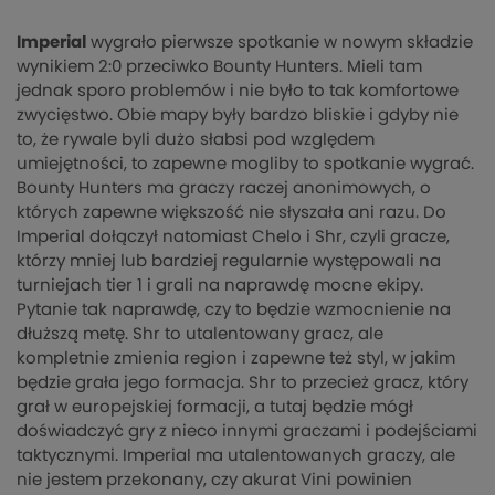
Imperial
wygrało pierwsze spotkanie w nowym składzie
wynikiem 2:0 przeciwko Bounty Hunters. Mieli tam
jednak sporo problemów i nie było to tak komfortowe
zwycięstwo. Obie mapy były bardzo bliskie i gdyby nie
to, że rywale byli dużo słabsi pod względem
umiejętności, to zapewne mogliby to spotkanie wygrać.
Bounty Hunters ma graczy raczej anonimowych, o
których zapewne większość nie słyszała ani razu. Do
Imperial dołączył natomiast Chelo i Shr, czyli gracze,
którzy mniej lub bardziej regularnie występowali na
turniejach tier 1 i grali na naprawdę mocne ekipy.
Pytanie tak naprawdę, czy to będzie wzmocnienie na
dłuższą metę. Shr to utalentowany gracz, ale
kompletnie zmienia region i zapewne też styl, w jakim
będzie grała jego formacja. Shr to przecież gracz, który
grał w europejskiej formacji, a tutaj będzie mógł
doświadczyć gry z nieco innymi graczami i podejściami
taktycznymi. Imperial ma utalentowanych graczy, ale
nie jestem przekonany, czy akurat Vini powinien