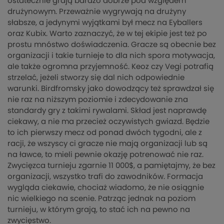
ostatecznie grają bardzo dobrze pod względem
drużynowym. Przeważnie wygrywają na drużyny
słabsze, a jedynymi wyjątkami był mecz na Eyballers
oraz Kubix. Warto zaznaczyć, że w tej ekipie jest też po
prostu mnóstwo doświadczenia. Gracze są obecnie bez
organizacji i takie turnieje to dla nich spora motywacja,
ale także ogromna przyjemność. Keoz czy Vegi potrafią
strzelać, jeżeli stworzy się dal nich odpowiednie
warunki. Birdfromsky jako dowodzący też sprawdzał się
nie raz na niższym poziomie i zdecydowanie zna
standardy gry z takimi rywalami. Skład jest naprawdę
ciekawy, a nie ma przecież oczywistych gwiazd. Będzie
to ich pierwszy mecz od ponad dwóch tygodni, ale z
racji, że wszyscy ci gracze nie mają organizacji lub są
na ławce, to mieli pewnie okazję potrenować nie raz.
Zwycięzca turnieju zgarnie 11 000$, a pamiętajmy, że bez
organizacji, wszystko trafi do zawodników. Formacja
wygląda ciekawie, chociaż wiadomo, że nie osiągnie
nic wielkiego na scenie. Patrząc jednak na poziom
turnieju, w którym grają, to stać ich na pewno na
zwycięstwo.