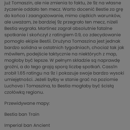
już Tomaszin, ale nie zmienia to faktu, że 9z na własne
życzenie oddało ten mecz. Warto docenić Bestie za grę
do końca i zaangażowanie, mimo ciężkich warunków,
ale uważam, że bardziej 9z przegrało ten mecz, niżeli
Bestia wygrała. Martinez zagrał absolutnie fatalne
spotkanie i skończył z ratingiem 0.9, co zdecydowanie
pomogło ekipie Bestii. Drużyna Tomaszina jest jednak
bardzo solidna w ostatnich tygodniach, chociaż tak jak
mówiłem, podejście taktycznie na niektórych z map,
mogłoby być lepsze. W pełnym składzie są naprawdę
groźni, a do tego grają sporą liczbę spotkań. Cass1n
zrobił 1.65 ratingu na 9z i pokazuje swoje bardzo wysoki
umiejętności. Jeżeli byłby w stanie grać na poziomie
Luchova i Tomaszina, to Bestia mogłaby być ścisłą
czołówką regionu.
Przewidywane mapy:
Bestia ban Train
Imperial ban Ancient