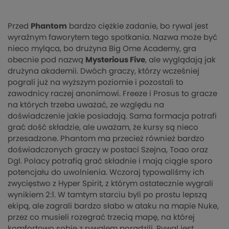
Przed
Phantom
bardzo ciężkie zadanie, bo rywal jest
wyraźnym faworytem tego spotkania. Nazwa może być
nieco myląca, bo drużyna Big Ome Academy, gra
obecnie pod nazwą
Mysterious Five
, ale wyglądają jak
drużyna akademii. Dwóch graczy, którzy wcześniej
pograli już na wyższym poziomie i pozostali to
zawodnicy raczej anonimowi. Freeze i Prosus to gracze
na których trzeba uważać, ze względu na
doświadczenie jakie posiadają. Sama formacja potrafi
grać dość składzie, ale uważam, że kursy są nieco
przesadzone. Phantom ma przecież również bardzo
doświadczonych graczy w postaci Szejna, Toao oraz
Dgl. Polacy potrafią grać składnie i mają ciągle sporo
potencjału do uwolnienia. Wczoraj typowaliśmy ich
zwycięstwo z Hyper Spirit, z którym ostatecznie wygrali
wynikiem 2:1. W tamtym starciu byli po prostu lepszą
ekipą, ale zagrali bardzo słabo w ataku na mapie Nuke,
przez co musieli rozegrać trzecią mapę, na której
komfortowo sobie z rywalem poradzili. Rywal jest