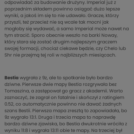
odpowiadać za budowanie drużyny. Imperial już z
poprzednim składem powinno osiągać dużo lepsze
wyniki, a jakoś im się to nie udawało. Gracze, którzy
przyszli, też przecież nie są wcale tak mocni jak
mogłoby się wydawać, a samo Imperial może nawet na
tym stracić. Sporo obecnie weszło na barki Noway,
który stara się zostać drugim najlepszym graczem
swojej formacji, chociaż ciekawe będzie, czy Chelo lub
Shr nie przejmą tej roli w najbliższych miesiącach.
Bestia
wygrała z 9z, ale to spotkanie było bardzo
dziwne. Pierwsze dwie mapy Bestia rozgrywała bez
Tomaszina, a zastępował go gracz z akademii. Warto
zaznaczyć, że zagrał on fatalnie i skończył z ratingiem
0.52, co automatycznie powinno nie dawać żadnych
szans Bestii. Pierwsza mapa zresztą to zapowiadała, bo
9z wygrało 13:1. Druga i trzecia mapa to naprawdę
bardzo dziwne zjawiska, bo Bestia dwukrotnie wróciła z
wyniku 11:8 i wygrała 13:11 obie te mapy. Na trzeciej był