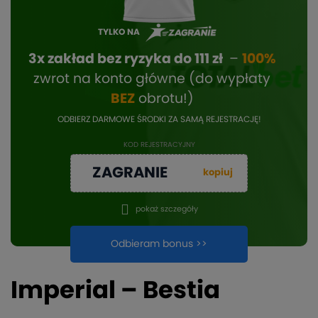
TYLKO NA
3x zakład bez ryzyka do 111 zł
–
100%
zwrot na konto główne (do wypłaty
BEZ
obrotu!)
ODBIERZ DARMOWE ŚRODKI ZA SAMĄ REJESTRACJĘ!
KOD REJESTRACYJNY
ZAGRANIE
kopiuj
pokaż szczegóły
Odbieram bonus >>
Imperial – Bestia