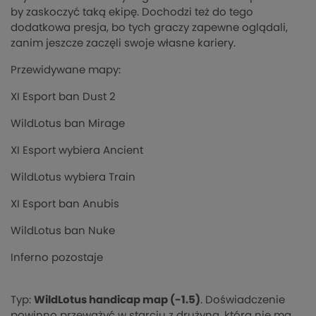
by zaskoczyć taką ekipę. Dochodzi też do tego
dodatkowa presja, bo tych graczy zapewne oglądali,
zanim jeszcze zaczęli swoje własne kariery.
Przewidywane mapy:
XI Esport ban Dust 2
WildLotus ban Mirage
XI Esport wybiera Ancient
WildLotus wybiera Train
XI Esport ban Anubis
WildLotus ban Nuke
Inferno pozostaje
Typ:
WildLotus handicap map (-1.5)
. Doświadczenie
powinno przeważyć w starciu z drużyną, która nie ma