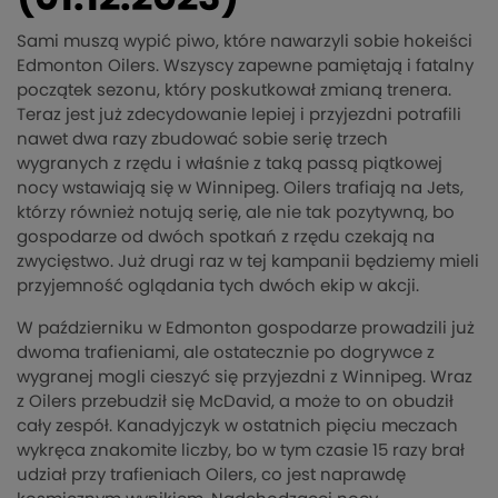
Sami muszą wypić piwo, które nawarzyli sobie hokeiści
Edmonton Oilers. Wszyscy zapewne pamiętają i fatalny
początek sezonu, który poskutkował zmianą trenera.
Teraz jest już zdecydowanie lepiej i przyjezdni potrafili
nawet dwa razy zbudować sobie serię trzech
wygranych z rzędu i właśnie z taką passą piątkowej
nocy wstawiają się w Winnipeg. Oilers trafiają na Jets,
którzy również notują serię, ale nie tak pozytywną, bo
gospodarze od dwóch spotkań z rzędu czekają na
zwycięstwo. Już drugi raz w tej kampanii będziemy mieli
przyjemność oglądania tych dwóch ekip w akcji.
W październiku w Edmonton gospodarze prowadzili już
dwoma trafieniami, ale ostatecznie po dogrywce z
wygranej mogli cieszyć się przyjezdni z Winnipeg. Wraz
z Oilers przebudził się McDavid, a może to on obudził
cały zespół. Kanadyjczyk w ostatnich pięciu meczach
wykręca znakomite liczby, bo w tym czasie 15 razy brał
udział przy trafieniach Oilers, co jest naprawdę