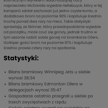
kosmicznym wynikiem. Nadchodzącej nocy
naprzeciwko McDavida wyjedzie Hellebuyck, który w tej
kampanii zdołał zachować już jedno czyste konto, a
dodatkowo broni na poziomie 90% i kapituluje średnio
trochę ponad dwa razy na mecz. Takie statystyki
sprawiają, że Skinner, który prawdopodobnie wyjedzie
od początku, może czuć się gorszy, jednak trudno w
tym sezonie radzić sobie gorzej niż bramkarze Oilers.
Golkiper gości broni na poziomie 87% i kapituluje
średnio prawie cztery razy na spotkanie.
Statystyki:
Bilans bramkowy Winnipeg Jets u siebie
wynosi 38:34
Bilans bramkowy Edmonton Oilers w
delegacjach wynosi 35:47
Gospodarze ostatnio przegrali u siebie po
trzech zwycięstwach z rzędu