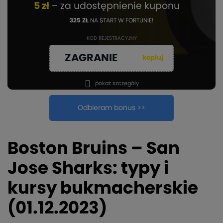
5 zł
– za udostępnienie kuponu
325 ZŁ
NA START W FORTUNIE!
KOD REJESTRACYJNY
ZAGRANIE
kopiuj
pokaż szczegóły
Odbieram bonus >>
Boston Bruins – San
Jose Sharks: typy i
kursy bukmacherskie
(01.12.2023)