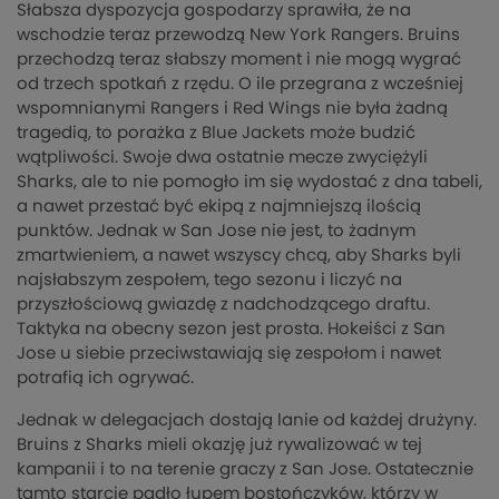
Słabsza dyspozycja gospodarzy sprawiła, że na
wschodzie teraz przewodzą New York Rangers. Bruins
przechodzą teraz słabszy moment i nie mogą wygrać
od trzech spotkań z rzędu. O ile przegrana z wcześniej
wspomnianymi Rangers i Red Wings nie była żadną
tragedią, to porażka z Blue Jackets może budzić
wątpliwości. Swoje dwa ostatnie mecze zwyciężyli
Sharks, ale to nie pomogło im się wydostać z dna tabeli,
a nawet przestać być ekipą z najmniejszą ilością
punktów. Jednak w San Jose nie jest, to żadnym
zmartwieniem, a nawet wszyscy chcą, aby Sharks byli
najsłabszym zespołem, tego sezonu i liczyć na
przyszłościową gwiazdę z nadchodzącego draftu.
Taktyka na obecny sezon jest prosta. Hokeiści z San
Jose u siebie przeciwstawiają się zespołom i nawet
potrafią ich ogrywać.
Jednak w delegacjach dostają lanie od każdej drużyny.
Bruins z Sharks mieli okazję już rywalizować w tej
kampanii i to na terenie graczy z San Jose. Ostatecznie
tamto starcie padło łupem bostończyków, którzy w