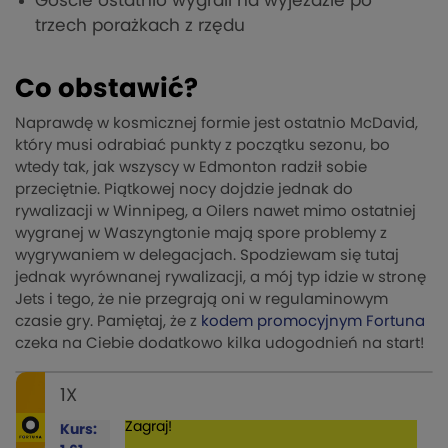
Goście ostatnio wygrali na wyjeździe po
trzech porażkach z rzędu
Co obstawić?
Naprawdę w kosmicznej formie jest ostatnio McDavid,
który musi odrabiać punkty z początku sezonu, bo
wtedy tak, jak wszyscy w Edmonton radził sobie
przeciętnie. Piątkowej nocy dojdzie jednak do
rywalizacji w Winnipeg, a Oilers nawet mimo ostatniej
wygranej w Waszyngtonie mają spore problemy z
wygrywaniem w delegacjach. Spodziewam się tutaj
jednak wyrównanej rywalizacji, a mój typ idzie w stronę
Jets i tego, że nie przegrają oni w regulaminowym
czasie gry. Pamiętaj, że z
kodem promocyjnym Fortuna
czeka na Ciebie dodatkowo kilka udogodnień na start!
1X
Zagraj!
Kurs: