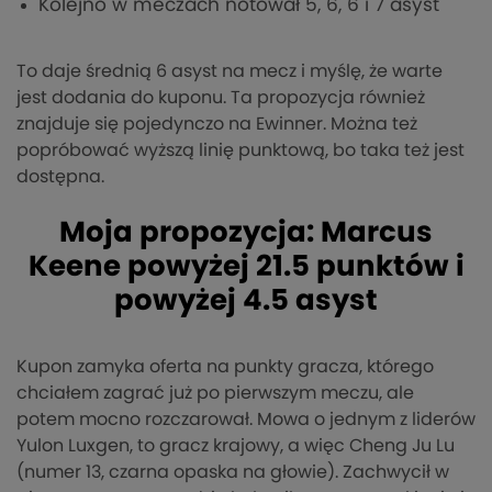
Kolejno w meczach notował 5, 6, 6 i 7 asyst
To daje średnią 6 asyst na mecz i myślę, że warte
jest dodania do kuponu. Ta propozycja również
znajduje się pojedynczo na Ewinner. Można też
popróbować wyższą linię punktową, bo taka też jest
dostępna.
Moja propozycja: Marcus
Keene powyżej 21.5 punktów i
powyżej 4.5 asyst
Kupon zamyka oferta na punkty gracza, którego
chciałem zagrać już po pierwszym meczu, ale
potem mocno rozczarował. Mowa o jednym z liderów
Yulon Luxgen, to gracz krajowy, a więc Cheng Ju Lu
(numer 13, czarna opaska na głowie). Zachwycił w