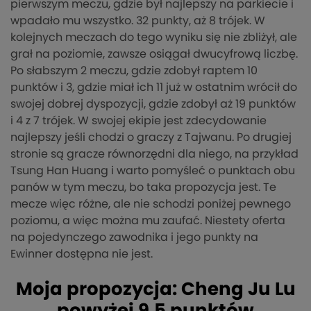
pierwszym meczu, gdzie był najlepszy na parkiecie i
wpadało mu wszystko. 32 punkty, aż 8 trójek. W
kolejnych meczach do tego wyniku się nie zbliżył, ale
grał na poziomie, zawsze osiągał dwucyfrową liczbę.
Po słabszym 2 meczu, gdzie zdobył raptem 10
punktów i 3, gdzie miał ich 11 już w ostatnim wrócił do
swojej dobrej dyspozycji, gdzie zdobył aż 19 punktów
i 4 z 7 trójek. W swojej ekipie jest zdecydowanie
najlepszy jeśli chodzi o graczy z Tajwanu. Po drugiej
stronie są gracze równorzędni dla niego, na przykład
Tsung Han Huang i warto pomyśleć o punktach obu
panów w tym meczu, bo taka propozycja jest. Te
mecze więc różne, ale nie schodzi poniżej pewnego
poziomu, a więc można mu zaufać. Niestety oferta
na pojedynczego zawodnika i jego punkty na
Ewinner dostępna nie jest.
Moja propozycja: Cheng Ju Lu