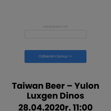
TYLKO NA
KOD REJESTRACYJNY
kopiuj
Odbieram bonus >>
pokaż szczegóły
Taiwan Beer – Yulon
Luxgen Dinos
28.04.2020r. 11:00