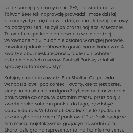
No i z samej gry mamy remis 2-2, ale wiadomo, że
Taiwan Beer tak naprawdę prowadzi i może dzisiaj
zakończyć tę serię i potwierdzić, mimo słabszej postawy
na początku serii, że byli po prostu najlepsi w sezonie.
To ostatnie spotkanie na pewno o wiele bardziej
wyrównane niż 3, Yulon nie osłabło w drugiej połowie,
mozolnie jednak próbowało gonić, sama końcówka 4
kwarty słaba, nieskuteczność, faule no i bohater
ostatnich dwóch meczów Kentrell Barkley załatwił
sprawę rzutami osobistymi.
Kolejny mecz nie zawodzi Sim Bhullar. Co prawda
wchodzi z ławki pod koniec 1 kwarty, ale to jest okres,
kiedy na boisku nie ma Igora Zaytseva no i może robić
praktycznie co chce. W ostatnim meczu przez całą 2
kwartę brakowało mu punktu do tego, by zdobyć
double double. W 10 minut. Ostatecznie to spotkanie
zakończył z dorobkiem 17 punktów i 19 zbiórek będąc w
tym meczu najefektywniej grającym zawodnikiem.
Skoro idzie gra na reprezentanta Indii to nie ma sensu