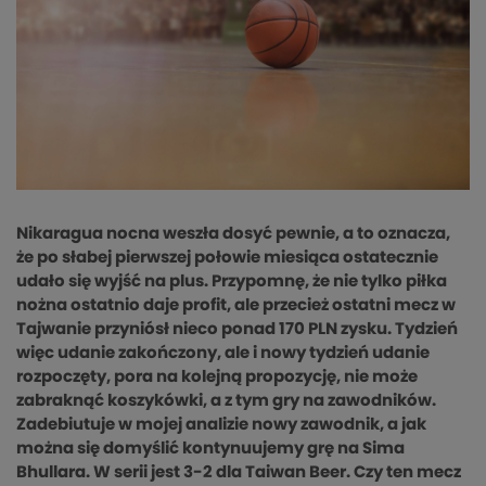
Nikaragua nocna weszła dosyć pewnie, a to oznacza,
że po słabej pierwszej połowie miesiąca ostatecznie
udało się wyjść na plus. Przypomnę, że nie tylko piłka
nożna ostatnio daje profit, ale przecież ostatni mecz w
Tajwanie przyniósł nieco ponad 170 PLN zysku. Tydzień
więc udanie zakończony, ale i nowy tydzień udanie
rozpoczęty, pora na kolejną propozycję, nie może
zabraknąć koszykówki, a z tym gry na zawodników.
Zadebiutuje w mojej analizie nowy zawodnik, a jak
można się domyślić kontynuujemy grę na Sima
Bhullara. W serii jest 3-2 dla Taiwan Beer. Czy ten mecz