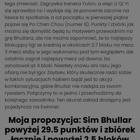
tego zmieniać. Zagrywka trenera Yulon, a więc Li Qi Yi
się sprawdza no i wydaje się, że ponownie zacznie na
ławce to spotkanie, a od początku w pierwszej piątce
pojawi się Po Chen Chou (numer 8). Punkty i zbiórki jak
można się domyślić będą tu motywem przewodnim na
grę Bhullara, ale nie można zapomnieć, że to najlepszy
blokujący ligi ze średnią w okolicach 2.7 bloku na mecz.
3 mecz słaby w jego wykonaniu pod tym względem, ale
ostatnio zagrał najlepszy mecz od dawna, bo
zanotował aż 4 bloki. Niestety znowu ani razu jego
ofiarą nie był Igor Zaytsev, który skutecznie radzi sobie
w takich sytuacjach hakiem bądź jest to akcja
kombinacyjna, gdzie Bhullar nie nadąża za swoim
rywalem. Połączymy to w jedno i przechodzimy do
kolejnego zawodnika. Ten akurat zakład dostępny jest
pojedynczo na Ewinner.
Moja propozycja: Sim Bhullar
powyżej 29.5 punktów i zbiórek
łącznie i powyżej 2.5 bloków