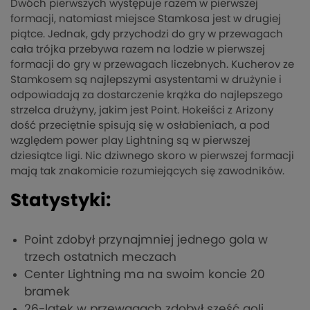
Dwóch pierwszych występuje razem w pierwszej
formacji, natomiast miejsce Stamkosa jest w drugiej
piątce. Jednak, gdy przychodzi do gry w przewagach
cała trójka przebywa razem na lodzie w pierwszej
formacji do gry w przewagach liczebnych. Kucherov ze
Stamkosem są najlepszymi asystentami w drużynie i
odpowiadają za dostarczenie krążka do najlepszego
strzelca drużyny, jakim jest Point. Hokeiści z Arizony
dość przeciętnie spisują się w osłabieniach, a pod
względem power play Lightning są w pierwszej
dziesiątce ligi. Nic dziwnego skoro w pierwszej formacji
mają tak znakomicie rozumiejących się zawodników.
Statystyki:
Point zdobył przynajmniej jednego gola w
trzech ostatnich meczach
Center Lightning ma na swoim koncie 20
bramek
26-latek w przewagach zdobył sześć goli