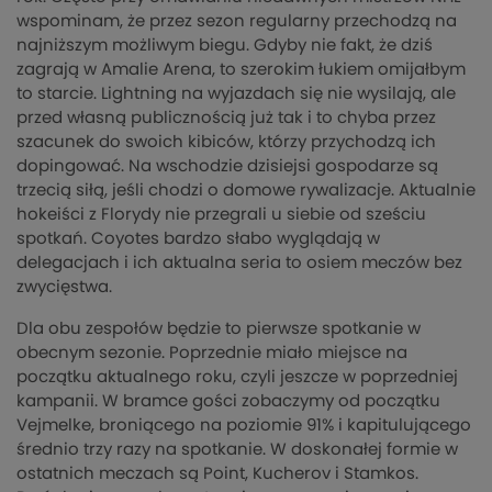
wspominam, że przez sezon regularny przechodzą na
najniższym możliwym biegu. Gdyby nie fakt, że dziś
zagrają w Amalie Arena, to szerokim łukiem omijałbym
to starcie. Lightning na wyjazdach się nie wysilają, ale
przed własną publicznością już tak i to chyba przez
szacunek do swoich kibiców, którzy przychodzą ich
dopingować. Na wschodzie dzisiejsi gospodarze są
trzecią siłą, jeśli chodzi o domowe rywalizacje. Aktualnie
hokeiści z Florydy nie przegrali u siebie od sześciu
spotkań. Coyotes bardzo słabo wyglądają w
delegacjach i ich aktualna seria to osiem meczów bez
zwycięstwa.
Dla obu zespołów będzie to pierwsze spotkanie w
obecnym sezonie. Poprzednie miało miejsce na
początku aktualnego roku, czyli jeszcze w poprzedniej
kampanii. W bramce gości zobaczymy od początku
Vejmelke, broniącego na poziomie 91% i kapitulującego
średnio trzy razy na spotkanie. W doskonałej formie w
ostatnich meczach są Point, Kucherov i Stamkos.