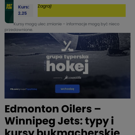
Zagraj!
Kurs:
2.25
Kursy mogą ulec zmianie – informacje mogą być nieco
przedawnione.
Edmonton Oilers –
Winnipeg Jets: typy i
kursy bukmacherskie