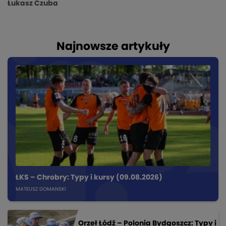
Łukasz Czuba
Najnowsze artykuły
ŁKS – Chrobry: Typy i kursy (09.08.2026)
MATEUSZ DOMANSKI
Orzeł Łódź – Polonia Bydgoszcz: Typy i