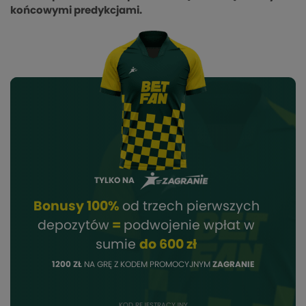
końcowymi predykcjami.
TYLKO NA
Bonusy 100%
od trzech pierwszych
depozytów
=
podwojenie wpłat w
sumie
do 600 zł
1200 ZŁ
NA GRĘ Z KODEM PROMOCYJNYM
ZAGRANIE
KOD REJESTRACYJNY