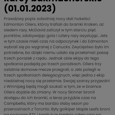
(01.01.2023)
Prawdziwy popis sobotniej nocy dali hokeiści
Edmonton Oilers, którzy trafiali do bramki Kraken, aż
siedem razy. McDavid zaliczył w tym starciu pięć
punktów, zdobywając gola i cztery razy asystując. Jets
w tym czasie mieli czas na odpoczynek i do Edmonton
wybrali się po wygranej z Canucks. Zwycięstwo było im
potrzebne, bo dzięki niemu udało się przełamać passę
trzech porażek z rzędu. Jednak obie ekipy do tego
spotkania podejdą po trzech porażkach. Oilers trzy
ostatnie domowe mecze przegrali, a Jets polegli w
trzech spotkaniach delegacyjnych, więc jedna z ekip
niedzielnej nocy się przełamie. Swojej szansy przyjezdni
z Winnipeg będą mogli szukać w tym, że w bramce
Oilers dojdzie do zmiany. W nocy Skinner bronił
dostępu do ich bramki, a teraz przyjdzie czas na
Campbella, który ma bardzo słaby sezon po
przenosinach z Toronto. Były golkiper Maple Leafs broni
na poziomie 87% i kapituluje średnio cztery razy na