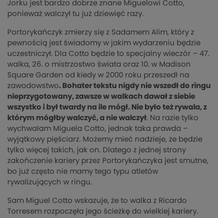
Jorku jest bardzo dobrze znane Miguelowi Cotto,
ponieważ walczył tu już dziewięć razy.
Portorykańczyk zmierzy się z Sadamem Alim, który z
pewnością jest świadomy w jakim wydarzeniu będzie
uczestniczył. Dla Cotto będzie to specjalny wieczór – 47.
walka, 26. o mistrzostwo świata oraz 10. w Madison
Square Garden od kiedy w 2000 roku przeszedł na
zawodowstwo
. Bohater tekstu nigdy nie wszedł do ringu
nieprzygotowany, zawsze w walkach dawał z siebie
wszystko i był twardy na ile mógł. Nie było też rywala, z
którym mógłby walczyć, a nie walczył
. Na razie tylko
wychwalam Miguela Cotto, jednak taka prawda –
wyjątkowy pięściarz. Możemy mieć nadzieje, że będzie
tylko więcej takich, jak on. Dlatego z jednej strony
zakończenie kariery przez Portorykańczyka jest smutne,
bo już często nie mamy tego typu atletów
rywalizujących w ringu.
Sam Miguel Cotto wskazuje, że to walka z Ricardo
Torresem rozpoczęła jego ścieżkę do wielkiej kariery.