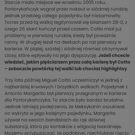
Starcie miało miejsce we wrześniu 2005 roku.
Portorykańczyk wygrał przez nokaut w siódmej rundzie,
jednak przebieg całego pojedynku był niesamowity.
Torres przed tą walką legitymował się bilansem 28-0, z
czego 26 starć kończył przed czasem. Cotto miał już
problemy w pierwszej rundzie, kiedy był poważnie
ranny. W drugiej leżał na deskach po raz pierwszy w
karierze. W piątej, szóstej i siódmej również otrzymywał
ciosy, które wpływały na jego dyspozycję.
Jeżeli chcecie
wiedzieć, jakim pięściarzem przez całą karierę był Cotto
– zobaczcie powtórkę tej walki lub chociaż highlightsy
.
Trzy lata później Miguel Cotto uczestniczył w jednej z
najbardziej krwawych i brzydkich walkach. Pojedynek z
Antonio Margarito był pierwszy przegranym w karierze
dla Portorykańczyka. To starcie było bardzo brutalne.
Jednak istnieją podejrzenia, że Meksykanin oszukiwał,
co wykryto w jego kolejnym pojedynku. Margarito
używał na swoich bandażach do rąk dziwnej
substancji, która po kontakcie z wilgocią twardnieje.
Możemy przypuszczać, że podobnej, niechlubnej rzeczy