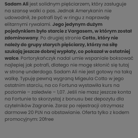
Sadam Ali
jest solidnym pięściarzem, który zasługuje
na szansę walki o pas. Jednak Amerykanin nie
udowodnił, że potrafi być w ringu z naprawdę
elitarnymi rywalami.
Jego jedynym dużym
pojedynkiem było starcie z Vargasem, w którym został
zdominowany
. Po drugiej stronie
Cotto, który nie
należy do grupy starych pięściarzy, którzy na siłę
szukają jeszcze dobrej wypłaty, co pokazał w ostatniej
walce
. Portorykańczyk nadal umie wspaniale boksować
najlepiej jak potrafi, dlatego nie mogę skłonić się tutaj
w stronę underdoga. Sadam Ali nie jest gotowy na taką
walkę. Typuję pewną wygraną Migeula Cotto w jego
ostatnim starciu, na co Fortuna wystawiła kurs na
poziomie – zaledwie – 1,07. Jeśli nie masz jeszcze konta
na Fortunie to skorzystaj z bonusu bez depozytu dla
czytelników Zagranie. Zaraz po rejestracji otrzymasz
darmowe 20 PLN na obstawianie. Oferta tylko z kodem
promocyjnym: 20free