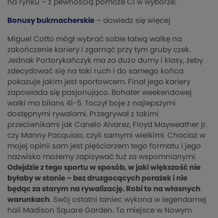
na rynku – z pewnością pomoże Ci w wyborze:
Bonusy bukmacherskie
– dowiedz się więcej
Miguel Cotto mógł wybrać sobie łatwą walkę na
zakończenie kariery i zgarnąć przy tym gruby czek.
Jednak Portorykańczyk ma za dużo dumy i klasy, żeby
zdecydować się na taki ruch i do samego końca
pokazuje jakim jest sportowcem. Finał jego kariery
zapowiada się pasjonująco. Bohater weekendowej
walki ma bilans 41-5. Toczył boje z najlepszymi
dostępnymi rywalami. Przegrywał z takimi
przeciwnikami jak Canelo Alvarez, Floyd Mayweather jr.
czy Manny Pacquiao, czyli samymi wielkimi. Chociaż w
mojej opinii sam jest pięściarzem tego formatu i jego
nazwisko możemy zapisywać tuż za wspomnianymi.
Odejdzie z tego sportu w sposób, w jaki większość nie
byłaby w stanie – bez druzgocących porażek i nie
będąc za starym na rywalizację. Robi to na własnych
warunkach
. Swój ostatni taniec wykona w legendarnej
hali Madison Square Garden. To miejsce w Nowym