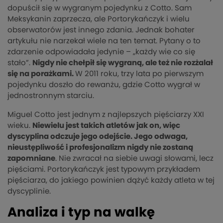
dopuścił się w wygranym pojedynku z Cotto. Sam
Meksykanin zaprzecza, ale Portorykańczyk i wielu
obserwatorów jest innego zdania. Jednak bohater
artykułu nie narzekał wiele na ten temat. Pytany o to
zdarzenie odpowiadała jedynie – „każdy wie co się
stało”.
Nigdy nie chełpił się wygraną, ale też nie rozżalał
się na porażkami.
W 2011 roku, trzy lata po pierwszym
pojedynku doszło do rewanżu, gdzie Cotto wygrał w
jednostronnym starciu.
Miguel Cotto jest jednym z najlepszych pięściarzy XXI
wieku.
Niewielu jest takich atletów jak on, więc
dyscyplina odczuje jego odejście. Jego odwaga,
nieustępliwość i profesjonalizm nigdy nie zostaną
zapomniane
. Nie zwracał na siebie uwagi słowami, lecz
pięściami. Portorykańczyk jest typowym przykładem
pięściarza, do jakiego powinien dążyć każdy atleta w tej
dyscyplinie.
Analiza i typ na walkę