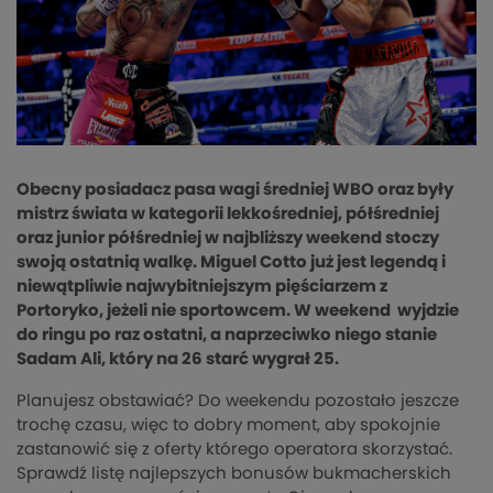
Obecny posiadacz pasa wagi średniej WBO oraz były
mistrz świata w kategorii lekkośredniej, półśredniej
oraz junior półśredniej w najbliższy weekend stoczy
swoją ostatnią walkę. Miguel Cotto już jest legendą i
niewątpliwie najwybitniejszym pięściarzem z
Portoryko, jeżeli nie sportowcem. W weekend wyjdzie
do ringu po raz ostatni, a naprzeciwko niego stanie
Sadam Ali, który na 26 starć wygrał 25.
Planujesz obstawiać? Do weekendu pozostało jeszcze
trochę czasu, więc to dobry moment, aby spokojnie
zastanowić się z oferty którego operatora skorzystać.
Sprawdź listę najlepszych bonusów bukmacherskich