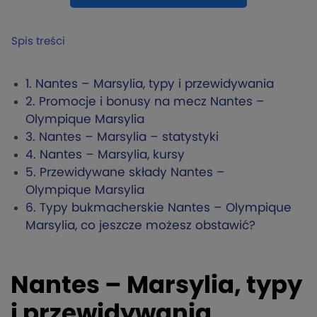
Spis treści
1.
Nantes – Marsylia, typy i przewidywania
2.
Promocje i bonusy na mecz Nantes –
Olympique Marsylia
3.
Nantes – Marsylia – statystyki
4.
Nantes – Marsylia, kursy
5.
Przewidywane składy Nantes –
Olympique Marsylia
6.
Typy bukmacherskie Nantes – Olympique
Marsylia, co jeszcze możesz obstawić?
Nantes – Marsylia, typy
i przewidywania