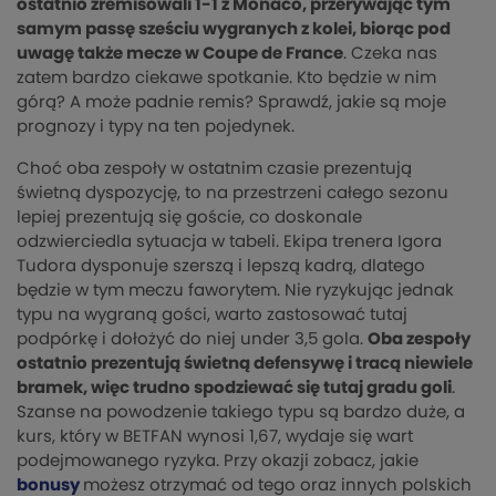
ostatnio zremisowali 1-1 z Monaco, przerywając tym
samym passę sześciu wygranych z kolei, biorąc pod
uwagę także mecze w Coupe de France
. Czeka nas
zatem bardzo ciekawe spotkanie. Kto będzie w nim
górą? A może padnie remis? Sprawdź, jakie są moje
prognozy i typy na ten pojedynek.
Choć oba zespoły w ostatnim czasie prezentują
świetną dyspozycję, to na przestrzeni całego sezonu
lepiej prezentują się goście, co doskonale
odzwierciedla sytuacja w tabeli. Ekipa trenera Igora
Tudora dysponuje szerszą i lepszą kadrą, dlatego
będzie w tym meczu faworytem. Nie ryzykując jednak
typu na wygraną gości, warto zastosować tutaj
podpórkę i dołożyć do niej under 3,5 gola.
Oba zespoły
ostatnio prezentują świetną defensywę i tracą niewiele
bramek, więc trudno spodziewać się tutaj gradu goli
.
Szanse na powodzenie takiego typu są bardzo duże, a
kurs, który w BETFAN wynosi 1,67, wydaje się wart
podejmowanego ryzyka. Przy okazji zobacz, jakie
bonusy
możesz otrzymać od tego oraz innych polskich