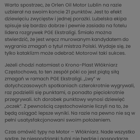
Warto spostrzec, że Orlen Oil Motor Lublin na razie
uzbierał na swoim koncie 21 punktów. Jest to efekt
dziewięciu zwycięstw i jednej porażki. Lubelska ekipa
spisuje się bardzo dobrze i pewnie zasiada na fotelu
lidera rozgrywek PGE Ekstraligi. Śmiało można
stwierdzić, że jest wręcz murowanym kandydatem do
wygrania zmagań o tytuł mistrza Polski. Wydaje się, że
tylko kataklizm może odebrać Motorowi taki sukces.
Jeżeli chodzi natomiast o Krono-Plast Włókniarz
Częstochowa, to ten zespół póki co jest piątą siłą
zmagań w ramach PGE Ekstraligi. „Lwy” w
dotychczasowych spotkaniach czterokrotnie wygrywali,
raz podzielili się punktami, a ponadto pięciokrotnie
przegrywali. Ich dorobek punktowy wynosi dziewięć
„oczek”. Z pewnością częstochowianie liczyli na to, że
będą osiągać lepsze wyniki. Na razie na pewno nie są w
pełni usatysfakcjonowani swoim położeniem.
Czas omówić typy na Motor – Włókniarz. Nade wszystko
sądzę, że niespodzianki tutaj nie będzie i gospodarze