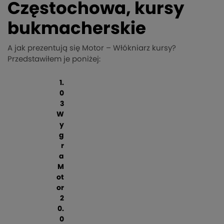
Częstochowa, kursy
bukmacherskie
A jak prezentują się Motor – Włókniarz kursy?
Przedstawiłem je poniżej:
1.
0
3
W
y
g
r
a
M
ot
or
2
0.
0