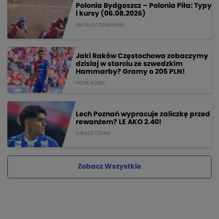
Polonia Bydgoszcz – Polonia Piła: Typy
i kursy (06.08.2026)
MATEUSZ DOMANSKI
Jaki Raków Częstochowa zobaczymy
dzisiaj w starciu ze szwedzkim
Hammarby? Gramy o 205 PLN!
PIOTR KOZIEL
Lech Poznań wypracuje zaliczkę przed
rewanżem? LE AKO 2.40!
ŁUKASZ CZUBA
Zobacz Wszystkie