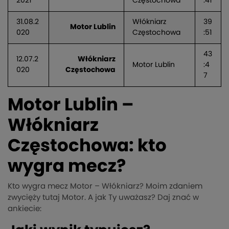
2021
Częstochowa
:41
31.08.2
Włókniarz
39
Motor Lublin
020
Częstochowa
:51
43
12.07.2
Włókniarz
Motor Lublin
:4
020
Częstochowa
7
Motor Lublin –
Włókniarz
Częstochowa: kto
wygra mecz?
Kto wygra mecz Motor – Włókniarz? Moim zdaniem
zwycięży tutaj Motor. A jak Ty uważasz? Daj znać w
ankiecie: