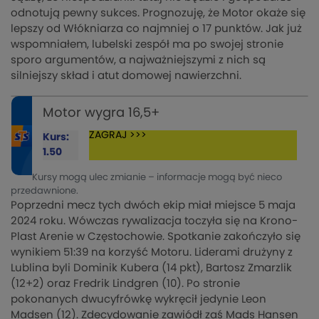
odnotują pewny sukces. Prognozuję, że Motor okaże się
lepszy od Włókniarza co najmniej o 17 punktów. Jak już
wspomniałem, lubelski zespół ma po swojej stronie
sporo argumentów, a najważniejszymi z nich są
silniejszy skład i atut domowej nawierzchni.
Motor wygra 16,5+
ZAGRAJ >>>
Kurs:
1.50
Kursy mogą ulec zmianie – informacje mogą być nieco
przedawnione.
Poprzedni mecz tych dwóch ekip miał miejsce 5 maja
2024 roku. Wówczas rywalizacja toczyła się na Krono-
Plast Arenie w Częstochowie. Spotkanie zakończyło się
wynikiem 51:39 na korzyść Motoru. Liderami drużyny z
Lublina byli Dominik Kubera (14 pkt), Bartosz Zmarzlik
(12+2) oraz Fredrik Lindgren (10). Po stronie
pokonanych dwucyfrówkę wykręcił jedynie Leon
Madsen (12). Zdecydowanie zawiódł zaś Mads Hansen