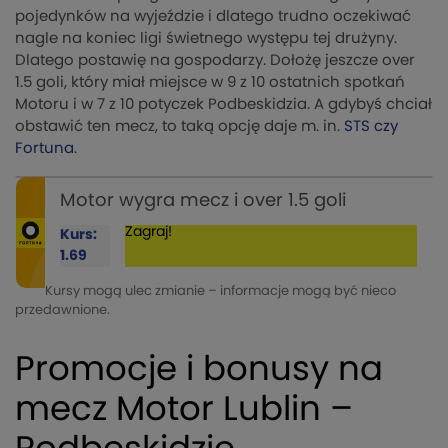
pojedynków na wyjeździe i dlatego trudno oczekiwać
nagle na koniec ligi świetnego występu tej drużyny.
Dlatego postawię na gospodarzy. Dołożę jeszcze over
1.5 goli, który miał miejsce w 9 z 10 ostatnich spotkań
Motoru i w 7 z 10 potyczek Podbeskidzia. A gdybyś chciał
obstawić ten mecz, to taką opcję daje m. in.
STS czy
Fortuna
.
Motor wygra mecz i over 1.5 goli
Zagraj!
Kurs:
1.69
Kursy mogą ulec zmianie – informacje mogą być nieco
przedawnione.
Promocje i bonusy na
mecz Motor Lublin –