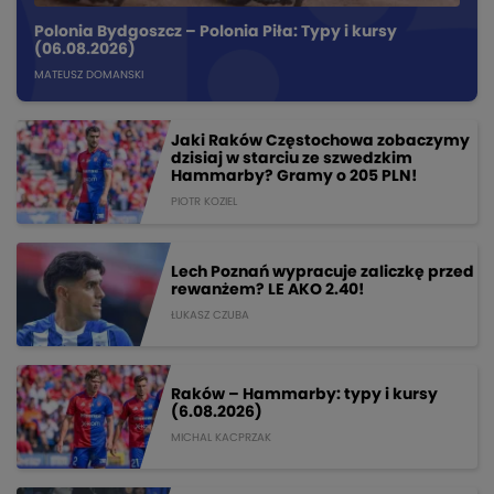
Polonia Bydgoszcz – Polonia Piła: Typy i kursy
(06.08.2026)
MATEUSZ DOMANSKI
Jaki Raków Częstochowa zobaczymy
dzisiaj w starciu ze szwedzkim
Hammarby? Gramy o 205 PLN!
PIOTR KOZIEL
Lech Poznań wypracuje zaliczkę przed
rewanżem? LE AKO 2.40!
ŁUKASZ CZUBA
Raków – Hammarby: typy i kursy
(6.08.2026)
MICHAL KACPRZAK