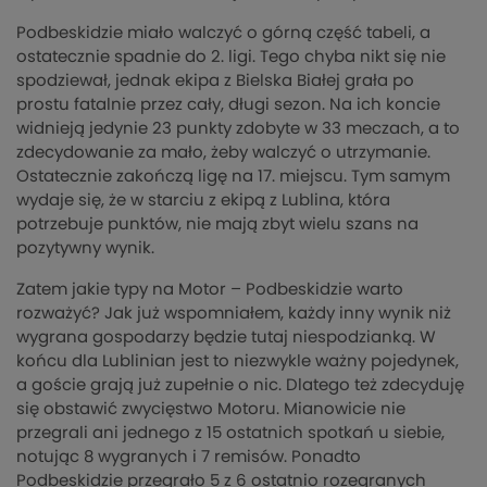
Podbeskidzie miało walczyć o górną część tabeli, a
ostatecznie spadnie do 2. ligi. Tego chyba nikt się nie
spodziewał, jednak ekipa z Bielska Białej grała po
prostu fatalnie przez cały, długi sezon. Na ich koncie
widnieją jedynie 23 punkty zdobyte w 33 meczach, a to
zdecydowanie za mało, żeby walczyć o utrzymanie.
Ostatecznie zakończą ligę na 17. miejscu. Tym samym
wydaje się, że w starciu z ekipą z Lublina, która
potrzebuje punktów, nie mają zbyt wielu szans na
pozytywny wynik.
Zatem jakie typy na Motor – Podbeskidzie warto
rozważyć? Jak już wspomniałem, każdy inny wynik niż
wygrana gospodarzy będzie tutaj niespodzianką. W
końcu dla Lublinian jest to niezwykle ważny pojedynek,
a goście grają już zupełnie o nic. Dlatego też zdecyduję
się obstawić zwycięstwo Motoru. Mianowicie nie
przegrali ani jednego z 15 ostatnich spotkań u siebie,
notując 8 wygranych i 7 remisów. Ponadto
Podbeskidzie przegrało 5 z 6 ostatnio rozegranych