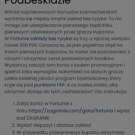
Podbeskidzie
Wśród najciekawszych bonusów bukmacherskich
wyróżnia się między innymi zakład bez ryzyka. To nic
innego jak ubezpieczenie pierwszego bądź kilku
pierwszych obstawianych przez graczy kuponów.
W
Fortunie zakłady bez ryzyka
są trzy, o łącznej wartości
nawet 300 PLN. Oznacza to, że jeśli popełnisz błąd na
trzech pierwszych kuponów, to nadal nie pozostaniesz z
niczym i otrzymasz zwrot postawionych środków.
Wystarczy założyć tam konto z kodem promocyjnym i
spełnić kilka wymogów. Natomiast na stałych graczy
czeka świetnej jakości program lojalnościowy, który
kryje się pod
punktami FKP
. A co trzeba zrobić, aby
otrzymać dostęp do tych cashbacków? Oto instrukcja:
Załóż konto w Fortunie z
linku
https://zagranie.com/goto/fortuna
i wpisz
kod ZAGRANIE
Wpłać depozyt i obstaw zakład
W przypadku przegranego kuponu otrzymasz