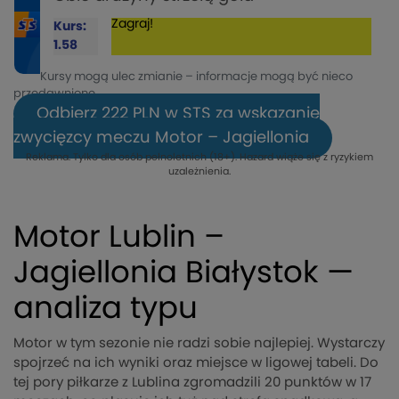
Zagraj!
Kurs:
1.58
Kursy mogą ulec zmianie – informacje mogą być nieco
przedawnione.
Odbierz 222 PLN w STS za wskazanie
zwycięzcy meczu Motor – Jagiellonia
Reklama. Tylko dla osób pełnoletnich (18+). Hazard wiąże się z ryzykiem
uzależnienia.
Motor Lublin –
Jagiellonia Białystok —
analiza typu
Motor w tym sezonie nie radzi sobie najlepiej. Wystarczy
spojrzeć na ich wyniki oraz miejsce w ligowej tabeli. Do
tej pory piłkarze z Lublina zgromadzili 20 punktów w 17