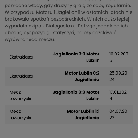
pomocne wtedy, gdy drużyny grają ze sobą regularnie.
W przypadku Motoru i Jagiellonii w ostatnich latach nie
brakowało spotkań bezpośrednich. W nich dużo lepiej
wypadała ekipa z Białegostoku. Patrząc jednak na ich
obecną dyspozycję i statystyki, należy oczekiwać
wyrównanego meczu.
Jagiellonia 3:0 Motor
16.02.202
Ekstraklasa
Lublin
5
Motor Lublin 0:2
25.09.20
Ekstraklasa
Jagiellonia
24
Mecz
Jagiellonia 0:0 Motor
17.01.202
towarzyski
Lublin
4
Mecz
Motor Lublin 1:1
04.07.20
towarzyski
Jagiellonia
23