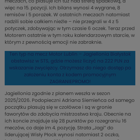
meczach, co plasuje ich tuż nad strefą spadkową, a
więc na 15. pozycji. Ich bilans wynosi 4 wygrane, 8
remisów i 5 porażek. W ostatnich meczach natomiast
radzili sobie całkiem nieźle – nie przegrali w 4 z 5
potyczek, zdobywając w tym czasie 6 oczek. Teraz przed
Motorem ostatnie w tym roku kalendarzowym starcie, w
którym z pewnością emocji nie zabraknie.
Ten typ na mecz Motor Lublin – Jagiellonia Białystok
obstawisz w STS, gdzie możesz liczyć na 222 PLN za
wskazanie zwycięzcy. Otrzymasz do niego dostęp po
założeniu konta z kodem promocyjnym
ZAGRANIEPROMO!
Jagiellonia zgodnie z planem weszła w sezon
2025/2026. Podopieczni Adriana Siemieńca od samego
początku plasują się w czołówce i są w gronie
faworytów do zdobycia mistrzostwa kraju. Obecnie na
ich koncie znajduje się 28 punktów po rozegraniu 16
meczów, co daje im 4. pozycję. Strata „Jagi” do
liderującej Wisły Płock wynosi natomiast 2 oczka,