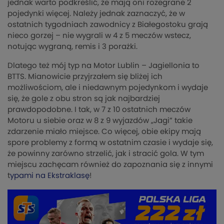
jednak warto podkreślić, że mają oni rozegrane 2
pojedynki więcej. Należy jednak zaznaczyć, że w
ostatnich tygodniach zawodnicy z Białegostoku grają
nieco gorzej – nie wygrali w 4 z 5 meczów wstecz,
notując wygraną, remis i 3 porażki.
Dlatego też mój typ na Motor Lublin – Jagiellonia to
BTTS. Mianowicie przyjrzałem się bliżej ich
możliwościom, ale i niedawnym pojedynkom i wydaje
się, że gole z obu stron są jak najbardziej
prawdopodobne. I tak, w 7 z 10 ostatnich meczów
Motoru u siebie oraz w 8 z 9 wyjazdów „Jagi” takie
zdarzenie miało miejsce. Co więcej, obie ekipy mają
spore problemy z formą w ostatnim czasie i wydaje się,
że powinny zarówno strzelić, jak i stracić gola. W tym
miejscu zachęcam również do zapoznania się z innymi
t
ypami na Ekstraklasę
!