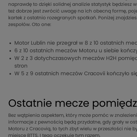
naprawdę to dzięki solidnej analizie statystyk będziesz
też dobrze jest zwrócić uwagę na ich obecną formę, pojed
kartek z ostatnio rozegranych spotkań. Poniżej znajdzi
zespołów. Oto one:
Motor Lublin nie przegrał w 8 z 10 ostatnich me
6 z 10 ostatnich meczów Motoru u siebie kończ
W 2 z 3 dotychczasowych meczów H2H pomiędz
stron
W 5 z 9 ostatnich meczów Cracovii kończyło si
Ostatnie mecze pomiędz
Bez wątpienia aspektem, który może pomóc w znalezieniu
informacje z pewnością będą przydatne, gdy grały w osta
Motoru z Cracovią, to tych zbyt wielu w przeszłości nie był
miejsce BTTS. I tego oczekuję tym razem.