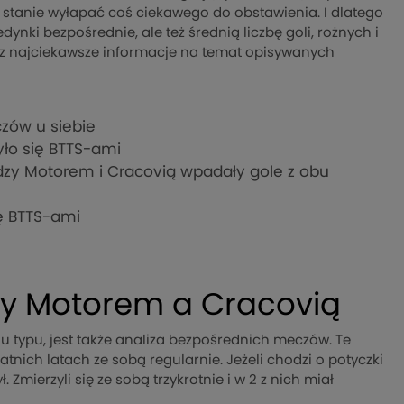
 w stanie wyłapać coś ciekawego do obstawienia. I dlatego
ynki bezpośrednie, ale też średnią liczbę goli, rożnych i
esz najciekawsze informacje na temat opisywanych
czów u siebie
yło się BTTS-ami
y Motorem i Cracovią wpadały gole z obu
ę BTTS-ami
y Motorem a Cracovią
 typu, jest także analiza bezpośrednich meczów. Te
tnich latach ze sobą regularnie. Jeżeli chodzi o potyczki
. Zmierzyli się ze sobą trzykrotnie i w 2 z nich miał