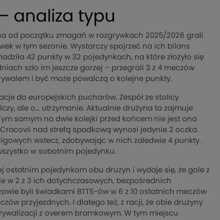
— analiza typu
ublina od początku zmagań w rozgrywkach 2025/2026 grali
wek w tym sezonie. Wystarczy spojrzeć na ich bilans
adziła 42 punkty w 32 pojedynkach, na które złożyło się
niach szło im jeszcze gorzej – przegrali 3 z 4 meczów
 rywalem i być może powalczą o kolejne punkty.
nacje do europejskich pucharów. Zespół ze stolicy
lczy, ale o… utrzymanie. Aktualnie drużyna ta zajmuje
 Tym samym na dwie kolejki przed końcem nie jest ona
Cracovii nad strefą spadkową wynosi jedynie 2 oczka.
 ligowych wstecz, zdobywając w nich zaledwie 4 punkty.
 wszystko w sobotnim pojedynku.
żej ostatnim pojedynkom obu drużyn i wydaje się, że gole z
e w 2 z 3 ich dotychczasowych, bezpośrednich
zowie byli świadkami BTTS-ów w 6 z 10 ostatnich meczów
zów przyjezdnych. I dlatego też, z racji, że obie drużyny
 rywalizacji z overem bramkowym. W tym miejscu