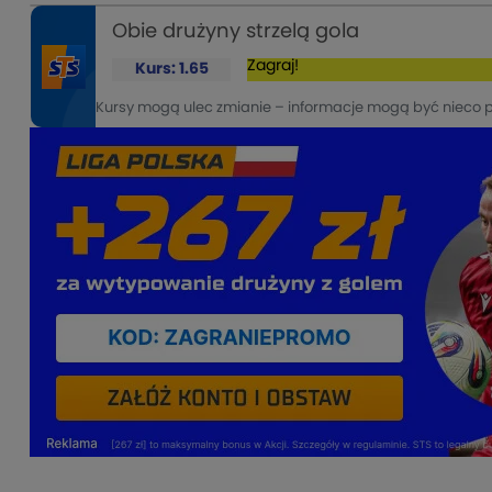
Obie drużyny strzelą gola
Zagraj!
Kurs: 1.65
Kursy mogą ulec zmianie – informacje mogą być nieco 