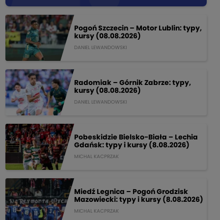
Pogoń Szczecin – Motor Lublin: typy,
kursy (08.08.2026)
DANIEL LEWANDOWSKI
Radomiak – Górnik Zabrze: typy,
kursy (08.08.2026)
DANIEL LEWANDOWSKI
Pobeskidzie Bielsko-Biała – Lechia
Gdańsk: typy i kursy (8.08.2026)
MICHAL KACPRZAK
Miedź Legnica – Pogoń Grodzisk
Mazowiecki: typy i kursy (8.08.2026)
MICHAL KACPRZAK