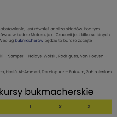
bstawienia, jest również analiza składów. Pod tym
no w kadrze Motoru, jak i Cracovii jest kilku solidnych
. Według
bukmacherów
będzie to bardzo zacięte
ecki – Samper – Ndiaye, Wolski, Rodrigues, Van Hoeven –
 Piła, Hasić, Al-Ammari, Dominguez – Batoum, Zahiroleslam
: kursy bukmacherskie
1
X
2