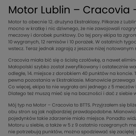
Motor Lublin – Cracovia 
Motor to obecnie 12. drużyna Ekstraklasy. Piłkarze z L
mocno w kratkę i nic dziwnego, że nie zawojowali rozgry
meczowy i dorobek punktowy. Do tej pory ekipa ta zgrom
10 wygranych, 12 remisów i 10 porażek. W ostatnich tygod
wstecz. Teraz jednak zagrają z jeszcze niżej notowanym
Cracovia miała bić się o ścisłą czołówkę, a nawet elimi
Małopolski szybko został zweryfikowany i ostatecznie wa
odległe, 14. miejsce z dorobkiem 40 punktów na koncie.
pewna pozostania w Ekstraklasie. Mianowicie przewaga 
Co więcej, ekipa ta nie wygrała ani jednego z 5 meczów
Dlatego też muszą mieć się na baczności i dać z siebie
Mój typ na Motor – Cracovia to BTTS. Przyjrzałem się bli
obu stron są jak najbardziej prawdopodobne. Mianowici
pojedynków takie zdarzenie miało miejsce. Ponadto wid
Motoru u siebie, a także w 5 z 9 ostatnio rozegranych mec
nie potrzebują punktów, można spodziewać się zaciętej