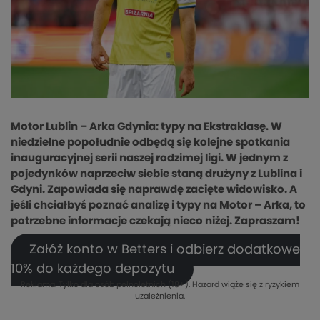
Motor Lublin – Arka Gdynia: typy na Ekstraklasę. W
niedzielne popołudnie odbędą się kolejne spotkania
inauguracyjnej serii naszej rodzimej ligi. W jednym z
pojedynków naprzeciw siebie staną drużyny z Lublina i
Gdyni. Zapowiada się naprawdę zacięte widowisko. A
jeśli chciałbyś poznać analizę i typy na Motor – Arka, to
potrzebne informacje czekają nieco niżej. Zapraszam!
Załóż konto w Betters i odbierz dodatkowe
10% do każdego depozytu
Reklama. Tylko dla osób pełnoletnich (18+). Hazard wiąże się z ryzykiem
uzależnienia.