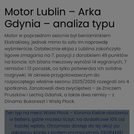
Motor Lublin – Arka
Gdynia – analiza typu
Motor w poprzednim sezonie był beniaminkiem
Ekstraklasy, jednak mimo to szło im naprawdę
wyśmienicie. Ostatecznie ekipa z Lublina zakończyła
ligowe zmagania na 7. pozycji z dorobkiem 49 punktów
na koncie. Ich bilans meczowy wyniósł 14 wygranych, 7
remisów i 13 porażek, co tylko potwierdza ich solidne
rozgrywki. W okresie przygotowawczym do
rozpoczętego właśnie sezonu 2025/2026 rozegrali oni 4
spotkania. Zanotowali dwa zwycięstwa – ze Zniczem
Pruszków i Lechią Gdańsk, a także dwa remisy – z
Dinamo Bukareszt i Wisłą Płock.
Ten typ na mecz Wisła Płock – Korona Kielce obstawisz
w Betters, gdzie możesz liczyć na dodatkowe 10% od
każdej wpłaty. Otrzymasz dostęp do tej akcji po
założeniu konta z kodem promocyjnym ZAGRANIE!