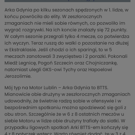
Arka Gdynia po kilku sezonach spędzonych w 1. lidze, w
końcu powróciła do elity. W zeszłorocznych
zmaganiach nie mieli sobie równych, co pozwoliło im
wygrać rozgrywki. Na ich koncie znalazły się 72 punkty.
W całym sezonie przegrali tylko 4 mecze, co potwierdza
ich wyczyn. Teraz ruszą do walki o pozostanie na dłużej
w Ekstraklasie. Jeśli chodzi o ich sparingi, to w 5
meczach zanotowali 3 zwycięstwa i 2 porażki. Pokonali
Miedź Legnicę, Pogoń Szczecin oraz Chojniczankę,
natomiast ulegli GKS-owi Tychy oraz Hapoelowi
Jerozolimie.
Mój typ na Motor Lublin – Arka Gdynia to BTTS.
Mianowicie obie drużyny w zeszłorocznych zmaganiach
udowodniły, że świetnie radzą sobie w ofensywie i w
bezpośrednim spotkaniu można spodziewać się goli z
obu stron. Szczególnie że w 6 z 8 ostatnich meczów u
siebie Motoru w lidze obie drużyny trafiały do siatki. W
przypadku ligowych spotkań Arki BTTS-em kończyły się
4 z 8 potyczek wstecz. Warto również dodać, że w 3 z 4