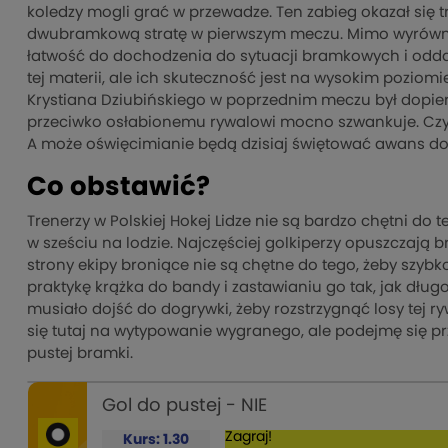
koledzy mogli grać w przewadze. Ten zabieg okazał się tr
dwubramkową stratę w pierwszym meczu. Mimo wyrównan
łatwość do dochodzenia do sytuacji bramkowych i oddaj
tej materii, ale ich skuteczność jest na wysokim poziom
Krystiana Dziubińskiego w poprzednim meczu był dopier
przeciwko osłabionemu rywalowi mocno szwankuje. Czy
A może oświęcimianie będą dzisiaj świętować awans do 
Co obstawić?
Trenerzy w Polskiej Hokej Lidze nie są bardzo chętni do
w sześciu na lodzie. Najczęściej golkiperzy opuszczają
strony ekipy broniące nie są chętne do tego, żeby szybk
praktykę krążka do bandy i zastawianiu go tak, jak długo
musiało dojść do dogrywki, żeby rozstrzygnąć losy tej r
się tutaj na wytypowanie wygranego, ale podejmę się pr
pustej bramki.
Gol do pustej - NIE
Zagraj!
Kurs: 1.30