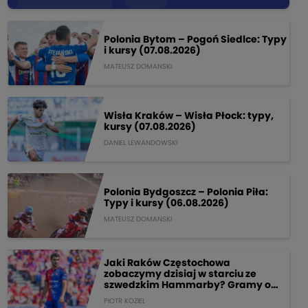
Polonia Bytom – Pogoń Siedlce: Typy
i kursy (07.08.2026)
MATEUSZ DOMANSKI
Wisła Kraków – Wisła Płock: typy,
kursy (07.08.2026)
DANIEL LEWANDOWSKI
Polonia Bydgoszcz – Polonia Piła:
Typy i kursy (06.08.2026)
MATEUSZ DOMANSKI
Jaki Raków Częstochowa
zobaczymy dzisiaj w starciu ze
szwedzkim Hammarby? Gramy o
205 PLN!
PIOTR KOZIEL