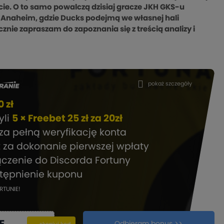
ie. O to samo powalczą dzisiaj gracze JKH GKS-u
o Anaheim, gdzie Ducks podejmą we własnej hali
cznie zapraszam do zapoznania się z treścią analizy i
pokaż szczegóły
 zł
zyli
5 × Freebet 25 zł za 20zł
za pełną weryfikację konta
t za dokonanie pierwszej wpłaty
ączenie do Discorda Fortuny
stępnienie kuponu
RTUNIE!