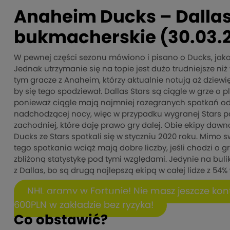
Anaheim Ducks – Dallas 
bukmacherskie (30.03.
W pewnej części sezonu mówiono i pisano o Ducks, jako
Jednak utrzymanie się na topie jest dużo trudniejsze niż
tym gracze z Anaheim, którzy aktualnie notują aż dziewi
by się tego spodziewał. Dallas Stars są ciągle w grze o p
ponieważ ciągle mają najmniej rozegranych spotkań od 
nadchodzącej nocy, więc w przypadku wygranej Stars p
zachodniej, które daję prawo gry dalej. Obie ekipy dawno
Ducks ze Stars spotkali się w styczniu 2020 roku. Mi
tego spotkania wciąż mają dobre liczby, jeśli chodzi o 
zbliżoną statystykę pod tymi względami. Jedynie na b
z Dallas, bo są drugą najlepszą ekipą w całej lidze z 5
NHL gramy w Fortunie! Nie masz jeszcze kont
600PLN w zakładzie bez ryzyka!
Co obstawić?