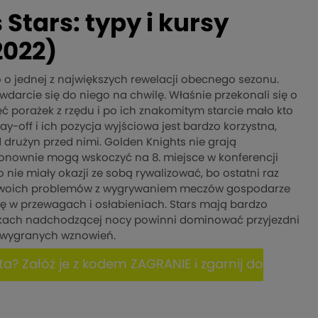
Stars: typy i kursy
2022)
 o jednej z największych rewelacji obecnego sezonu.
 wdarcie się do niego na chwilę. Właśnie przekonali się o
ęć porażek z rzędu i po ich znakomitym starcie mało kto
lay-off i ich pozycja wyjściowa jest bardzo korzystna,
drużyn przed nimi. Golden Knights nie grają
onownie mogą wskoczyć na 8. miejsce w konferencji
 nie miały okazji ze sobą rywalizować, bo ostatni raz
mo swoich problemów z wygrywaniem meczów gospodarze
grę w przewagach i osłabieniach. Stars mają bardzo
ulikach nadchodzącej nocy powinni dominować przyjezdni
4% wygranych wznowień.
a? Załóż je z kodem ZAGRANIE i zgarnij do