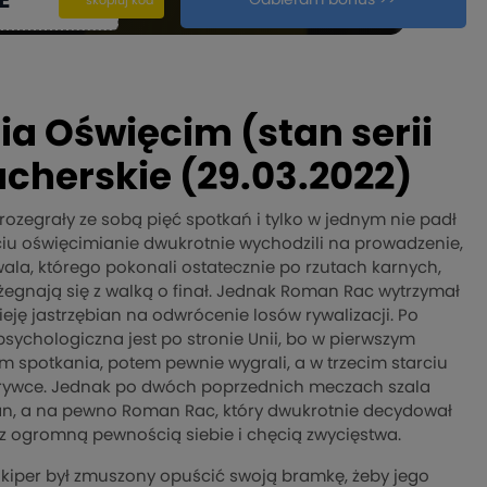
E
Odbieram bonus >>
kopiuj
skopiuj kod
ia Oświęcim (stan serii
acherskie (29.03.2022)
y rozegrały ze sobą pięć spotkań i tylko w jednym nie padł
iu oświęcimianie dwukrotnie wychodzili na prowadzenie,
wala, którego pokonali ostatecznie po rzutach karnych,
żegnają się z walką o finał. Jednak Roman Rac wytrzymał
ieję jastrzębian na odwrócenie losów rywalizacji. Po
ychologiczna jest po stronie Unii, bo w pierwszym
spotkania, potem pewnie wygrali, a w trzecim starciu
dogrywce. Jednak po dwóch poprzednich meczach szala
bian, a na pewno Roman Rac, który dwukrotnie decydował
 z ogromną pewnością siebie i chęcią zwycięstwa.
golkiper był zmuszony opuścić swoją bramkę, żeby jego