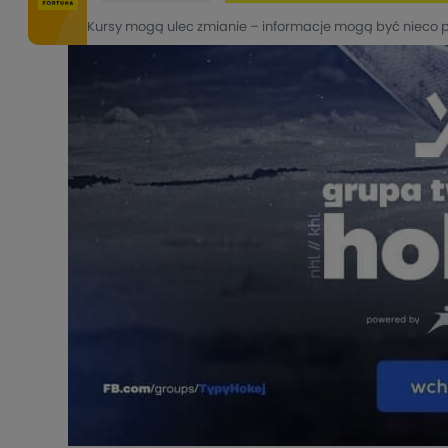
Kursy mogą ulec zmianie – informacje mogą być nieco 