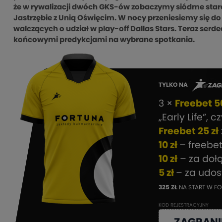
że w rywalizacji dwóch GKS-ów zobaczymy siódme starc
Jastrzębie z Unią Oświęcim. W nocy przeniesiemy się d
walczących o udział w play-off Dallas Stars. Teraz serde
końcowymi predykcjami na wybrane spotkania.
TYLKO NA
3 ×
Freebet 50
„Early Life”, c
Freebet 25 zł
10 zł
– freebe
10 zł
– za doł
5 zł
– za udo
325 ZŁ
NA START W FO
KOD REJESTRACYJNY