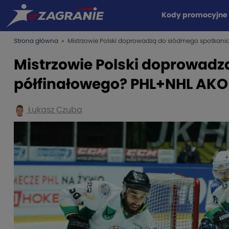
Kody promocyjne
Strona główna
» Mistrzowie Polski doprowadzą do siódmego spotkania
Mistrzowie Polski doprowadz
półfinałowego? PHL+NHL AKO 
Łukasz Czuba