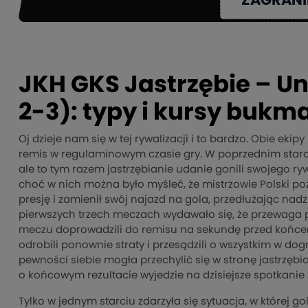
ZAGRANI
JKH GKS Jastrzębie – Un
2-3): typy i kursy bukm
Oj dzieje nam się w tej rywalizacji i to bardzo. Obie ekip
remis w regulaminowym czasie gry. W poprzednim starc
ale to tym razem jastrzębianie udanie gonili swojego ry
choć w nich można było myśleć, że mistrzowie Polski po
presję i zamienił swój najazd na gola, przedłużając nadz
pierwszych trzech meczach wydawało się, że przewaga ps
meczu doprowadzili do remisu na sekundę przed końcem 
odrobili ponownie straty i przesądzili o wszystkim w 
pewności siebie mogła przechylić się w stronę jastrzę
o końcowym rezultacie wyjedzie na dzisiejsze spotkanie
Tylko w jednym starciu zdarzyła się sytuacja, w której 