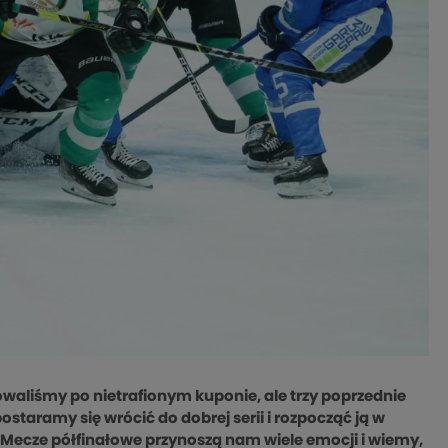
waliśmy po nietrafionym kuponie, ale trzy poprzednie
 postaramy się wrócić do dobrej serii i rozpocząć ją w
e. Mecze półfinałowe przynoszą nam wiele emocji i wiemy,