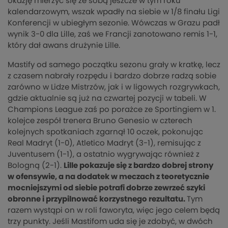
okazję mierzyć się ze sobą jeszcze w tym roku
kalendarzowym, wszak wpadły na siebie w 1/8 finału Ligi
Konferencji w ubiegłym sezonie. Wówczas w Grazu padł
wynik 3-0 dla Lille, zaś we Francji zanotowano remis 1-1,
który dał awans drużynie Lille.
Mastify od samego początku sezonu grały w kratkę, lecz
z czasem nabrały rozpędu i bardzo dobrze radzą sobie
zarówno w Lidze Mistrzów, jak i w ligowych rozgrywkach,
gdzie aktualnie są już na czwartej pozycji w tabeli. W
Champions League zaś po porażce ze Sportingiem w 1.
kolejce zespół trenera Bruno Genesio w czterech
kolejnych spotkaniach zgarnął 10 oczek, pokonując
Real Madryt (1-0), Atletico Madryt (3-1), remisując z
Juventusem (1-1), a ostatnio wygrywając również z
Bologną (2-1).
Lille pokazuje się z bardzo dobrej strony
w ofensywie, a na dodatek w meczach z teoretycznie
mocniejszymi od siebie potrafi dobrze zewrzeć szyki
obronne i przypilnować korzystnego rezultatu.
Tym
razem wystąpi on w roli faworyta, więc jego celem będą
trzy punkty. Jeśli Mastifom uda się je zdobyć, w dwóch