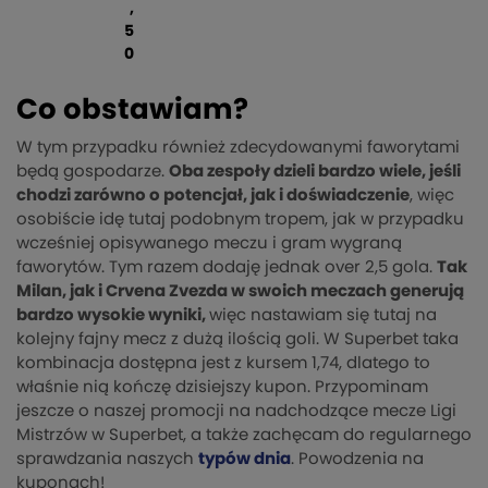
,
5
0
Co obstawiam?
W tym przypadku również zdecydowanymi faworytami
będą gospodarze.
Oba zespoły dzieli bardzo wiele, jeśli
chodzi zarówno o potencjał, jak i doświadczenie
, więc
osobiście idę tutaj podobnym tropem, jak w przypadku
wcześniej opisywanego meczu i gram wygraną
faworytów. Tym razem dodaję jednak over 2,5 gola.
Tak
Milan, jak i Crvena Zvezda w swoich meczach generują
bardzo wysokie wyniki,
więc nastawiam się tutaj na
kolejny fajny mecz z dużą ilością goli. W Superbet taka
kombinacja dostępna jest z kursem 1,74, dlatego to
właśnie nią kończę dzisiejszy kupon. Przypominam
jeszcze o naszej promocji na nadchodzące mecze Ligi
Mistrzów w Superbet, a także zachęcam do regularnego
sprawdzania naszych
typów dnia
. Powodzenia na
kuponach!