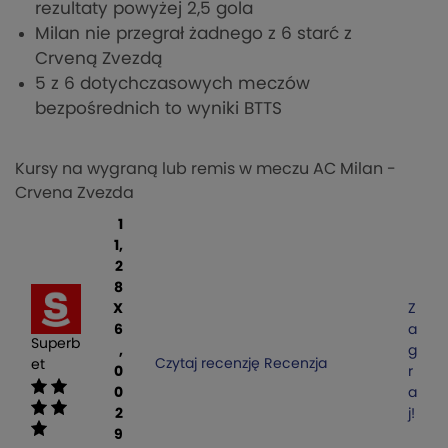
rezultaty powyżej 2,5 gola
Milan nie przegrał żadnego z 6 starć z
Crveną Zvezdą
5 z 6 dotychczasowych meczów
bezpośrednich to wyniki BTTS
Kursy na wygraną lub remis w meczu AC Milan -
Crvena Zvezda
1
1,
2
8
X
Z
6
a
Superb
,
g
Czytaj recenzję
Recenzja
et
0
r
0
a
2
j!
9