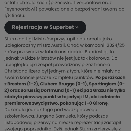
ostatnich kolejkach (przeciwko Liverpoolowi oraz
Feyenoordowi) powalczą one o bezpośredni awans do
1/8 finału.
Rejestracja w Superbet ››
Sturm do Ligi Mistrzów przystąpił z automatu jako
ubiegłoroczny mistrz Austrii. Choć w kampanii 2024/25
znów przewodzi w tabeli austriackiej Bundesligi, to
jednak w Lidze Mistrzów nie jest już tak kolorowo. Do
ubiegłej kolejki zespół prowadzony przez trenera
Christiana Ilzera był jednym z tych, które nie miały na
swoim koncie jeszcze kompletu punktów.
Po porażkach
z Brestem (1-2), Clubem Brugge (0-1), Sportingiem (0-
2) oraz Borussią Dortmund (0-1) ekipa z Grazu nie tylko
zdobyła pierwszy punkt w tej edycji LM, ale i odniosła
premierowe zwycięstwo, pokonując 1-0 Gironę
.
Dokonała jednak tego pod wodzą nowego
szkoleniowca, Jurgena Samuela, który podczas
listopadowej przerwy na mecze reprezentacji zastąpił
swojego poprzednika. Dziś jednak Sturm zmierzy się z