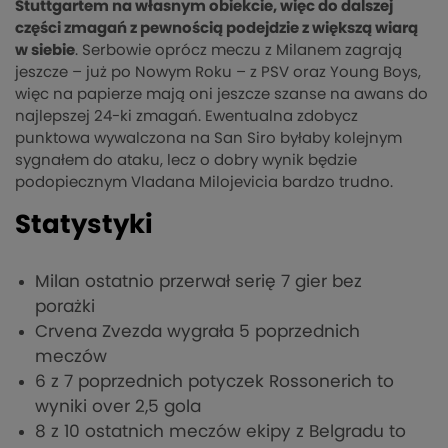
Stuttgartem na własnym obiekcie, więc do dalszej
części zmagań z pewnością podejdzie z większą wiarą
w siebie
. Serbowie oprócz meczu z Milanem zagrają
jeszcze – już po Nowym Roku – z PSV oraz Young Boys,
więc na papierze mają oni jeszcze szanse na awans do
najlepszej 24-ki zmagań. Ewentualna zdobycz
punktowa wywalczona na San Siro byłaby kolejnym
sygnałem do ataku, lecz o dobry wynik będzie
podopiecznym Vladana Milojevicia bardzo trudno.
Statystyki
Milan ostatnio przerwał serię 7 gier bez
porażki
Crvena Zvezda wygrała 5 poprzednich
meczów
6 z 7 poprzednich potyczek Rossonerich to
wyniki over 2,5 gola
8 z 10 ostatnich meczów ekipy z Belgradu to