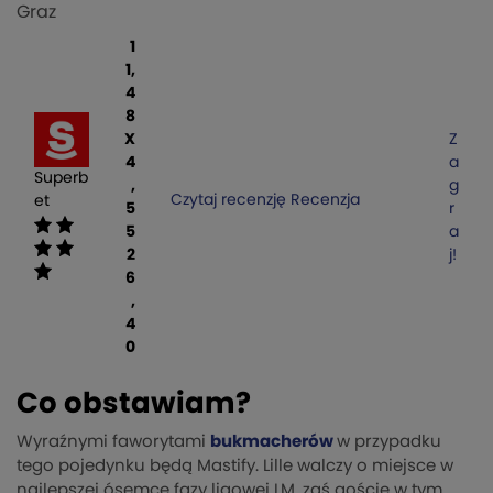
Graz
1
1,
4
8
X
Z
4
a
Superb
,
g
Czytaj recenzję
Recenzja
et
5
r
5
a
2
j!
6
,
4
0
Co obstawiam?
Wyraźnymi faworytami
bukmacherów
w przypadku
tego pojedynku będą Mastify. Lille walczy o miejsce w
najlepszej ósemce fazy ligowej LM, zaś goście w tym