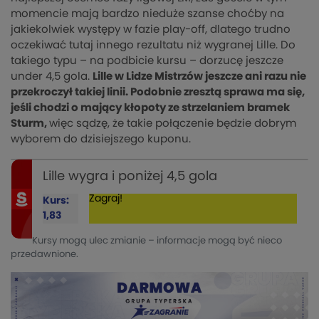
momencie mają bardzo nieduże szanse choćby na
jakiekolwiek występy w fazie play-off, dlatego trudno
oczekiwać tutaj innego rezultatu niż wygranej Lille. Do
takiego typu – na podbicie kursu – dorzucę jeszcze
under 4,5 gola.
Lille w Lidze Mistrzów jeszcze ani razu nie
przekroczył takiej linii. Podobnie zresztą sprawa ma się,
jeśli chodzi o mający kłopoty ze strzelaniem bramek
Sturm,
więc sądzę, że takie połączenie będzie dobrym
wyborem do dzisiejszego kuponu.
Lille wygra i poniżej 4,5 gola
Zagraj!
Kurs:
1,83
Kursy mogą ulec zmianie – informacje mogą być nieco
przedawnione.