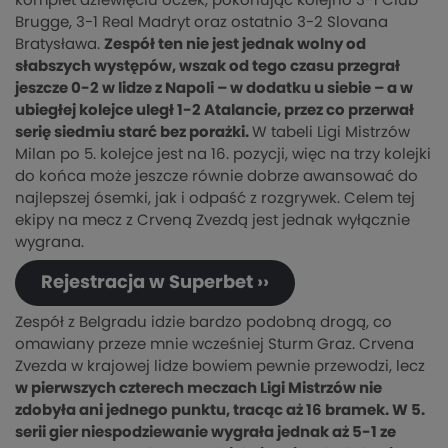
komplet dziewięciu oczek, pokonując kolejno 3-1 Club
Brugge, 3-1 Real Madryt oraz ostatnio 3-2 Slovana
Bratysława.
Zespół ten nie jest jednak wolny od
słabszych występów, wszak od tego czasu przegrał
jeszcze 0-2 w lidze z Napoli – w dodatku u siebie – a w
ubiegłej kolejce uległ 1-2 Atalancie, przez co przerwał
serię siedmiu starć bez porażki.
W tabeli Ligi Mistrzów
Milan po 5. kolejce jest na 16. pozycji, więc na trzy kolejki
do końca może jeszcze równie dobrze awansować do
najlepszej ósemki, jak i odpaść z rozgrywek. Celem tej
ekipy na mecz z Crveną Zvezdą jest jednak wyłącznie
wygrana.
Rejestracja w Superbet ››
Zespół z Belgradu idzie bardzo podobną drogą, co
omawiany przeze mnie wcześniej Sturm Graz. Crvena
Zvezda w krajowej lidze bowiem pewnie przewodzi, lecz
w pierwszych czterech meczach Ligi Mistrzów nie
zdobyła ani jednego punktu, tracąc aż 16 bramek. W 5.
serii gier niespodziewanie wygrała jednak aż 5-1 ze