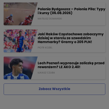
Polonia Bydgoszcz – Polonia Piła: Typy
i kursy (06.08.2026)
MATEUSZ DOMANSKI
Jaki Raków Częstochowa zobaczymy
dzisiaj w starciu ze szwedzkim
Hammarby? Gramy o 205 PLN!
PIOTR KOZIEL
Lech Poznań wypracuje zaliczkę przed
rewanżem? LE AKO 2.40!
ŁUKASZ CZUBA
Zobacz Wszystkie