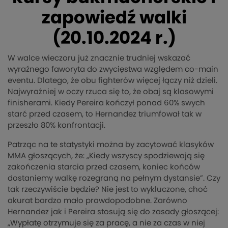
zapowiedź walki
(20.10.2024 r.)
W walce wieczoru już znacznie trudniej wskazać
wyraźnego faworyta do zwycięstwa względem co-main
eventu. Dlatego, że obu fighterów więcej łączy niż dzieli.
Najwyraźniej w oczy rzuca się to, że obaj są klasowymi
finisherami. Kiedy Pereira kończył ponad 60% swych
starć przed czasem, to Hernandez triumfował tak w
przeszło 80% konfrontacji.
Patrząc na te statystyki można by zacytować klasyków
MMA głoszących, że: „Kiedy wszyscy spodziewają się
zakończenia starcia przed czasem, koniec końców
dostaniemy walkę rozegraną na pełnym dystansie”. Czy
tak rzeczywiście będzie? Nie jest to wykluczone, choć
akurat bardzo mało prawdopodobne. Zarówno
Hernandez jak i Pereira stosują się do zasady głoszącej:
„Wypłatę otrzymuje się za pracę, a nie za czas w niej