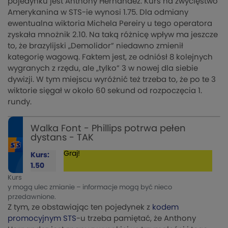
pojedynku jest Anthony Hernandez. Kurs na zwycięstwo
Amerykanina w STS-ie wynosi 1.75. Dla odmiany
ewentualna wiktoria Michela Pereiry u tego operatora
zyskała mnożnik 2.10. Na taką różnicę wpływ ma jeszcze
to, że brazylijski „Demolidor” niedawno zmienił
kategorię wagową. Faktem jest, ze odniósł 8 kolejnych
wygranych z rzędu, ale „tylko” 3 w nowej dla siebie
dywizji. W tym miejscu wyróżnić też trzeba to, że po te 3
wiktorie sięgał w około 60 sekund od rozpoczęcia 1.
rundy.
Walka Font - Phillips potrwa pełen
dystans - TAK
Graj!
Kurs:
1.50
Kurs
y mogą ulec zmianie – informacje mogą być nieco
przedawnione.
Z tym, ze obstawiając ten pojedynek z
kodem
promocyjnym STS
-u trzeba pamiętać, że Anthony