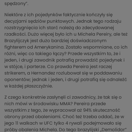
spędzony”.
Niektóre z ich pojedynków faktycznie kończyły się
decyzjami sędziów punktowych. Jednak tego rodzaju
rozstrzygnięcia ich starć należą do zdecydowanej
rzadkości. Dużo więcej było ich u Michela Pereiry, ale też
Brazylijczyk jest dużo bardziej doświadczonym
fighterem od Amerykanina. Zostało wspomniane, co ich
różni, więc co takiego łączy? Przede wszystkim to, że i
jeden, i drugi zawodnik potrafią prowadzić pojedynek i
w stójce, i parterze. Co prawda Pereira jest raczej
strikerem, a Hernandez rozlubował się w poddawaniu
oponentów; jednak i jeden, i drugi potrafią się odnaleźć
w każdej płaszczyźnie.
Z czego konkretnie zasłynęli ci zawodnicy, że tak się o
nich mówi w środowisku MMA? Pereira przede
wszystkim z tego, że wypracował aż 94% skuteczność
obrony przed obaleniami. Choć też trzeba oddać, że w
jego 11 walkach w UFC tylko 4 rywali podejmowało się
próby obalenia Michela. Do tego brazylijski „Demolidor”