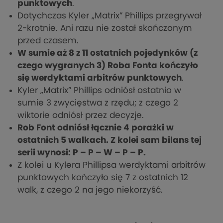
punktowych
.
Dotychczas Kyler „Matrix” Phillips przegrywał
2-krotnie. Ani razu nie został skończonym
przed czasem.
W sumie aż 8 z 11 ostatnich pojedynków (z
czego wygranych 3) Roba Fonta kończyło
się werdyktami arbitrów punktowych
.
Kyler „Matrix” Phillips odniósł ostatnio w
sumie 3 zwycięstwa z rzędu; z czego 2
wiktorie odniósł przez decyzje.
Rob Font odniósł łącznie 4 porażki w
ostatnich 5 walkach. Z kolei sam bilans tej
serii wynosi: P – P – W – P – P.
Z kolei u Kylera Phillipsa werdyktami arbitrów
punktowych kończyło się 7 z ostatnich 12
walk, z czego 2 na jego niekorzyść.