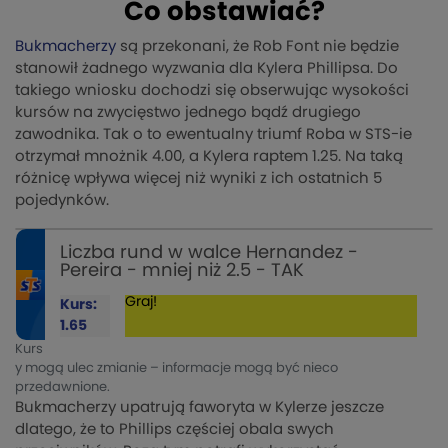
Co obstawiać?
Bukmacherzy
są przekonani, że Rob Font nie będzie
stanowił żadnego wyzwania dla Kylera Phillipsa. Do
takiego wniosku dochodzi się obserwując wysokości
kursów na zwycięstwo jednego bądź drugiego
zawodnika. Tak o to ewentualny triumf Roba w STS-ie
otrzymał mnożnik 4.00, a Kylera raptem 1.25. Na taką
różnicę wpływa więcej niż wyniki z ich ostatnich 5
pojedynków.
Liczba rund w walce Hernandez -
Pereira - mniej niż 2.5 - TAK
Graj!
Kurs:
1.65
Kurs
y mogą ulec zmianie – informacje mogą być nieco
przedawnione.
Bukmacherzy upatrują faworyta w Kylerze jeszcze
dlatego, że to Phillips częściej obala swych