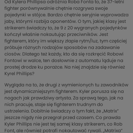
Od Kylera Phillipsa odróżnia Roba Fonta to, że 37-letni
fighter porównywalnie chętnie rozgrywa swoje
pojedynki w stójce. Bardzo chętnie seryjnie wyprowadza
jaby, którymi rozbija oponentów. O tym, jakiej klasy jest
strikerem świadczy to, że 9 z 20 wygranych pojedynków
kończył właśnie nokautując przeciwników. Jest
fighterem, który im większy złapie rytm/luz, tym częściej
próbuje różnych rodzajów sposobów na zadawanie
ciosów. Dlatego też każdy, kto da się rozkręcić Robowi
Fontowi w walce, ten dosłownie z automatu ląduje na
prostej drodze ku porażce. Na niej znajdzie się również
Kyrel Phillips?
Wygląda na to, że drugi z wymienionych tu zawodników
jest dynamiczniejszym fighterem. Kyler porusza się na
nogach jak prawdziwy artysta. Za sprawą tego, jak na
nich pracuje, staje się fighterem trudnym do
ustrzelenia. Dobitnie świadczy o tym fakt, że „Matrix”
jeszcze nigdy nie przegrał przed czasem. Co prawda
Kyler Phillips nie jest tej samej klasy strikerem, co Rob
Font, ale również potrafi nokautować rywali. „Matrixa”