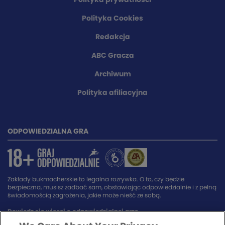
Polityka prywatności
Polityka Cookies
Redakcja
ABC Gracza
Archiwum
Polityka afiliacyjna
ODPOWIEDZIALNA GRA
Zakłady bukmacherskie to legalna rozrywka. O to, czy będzie
bezpieczna, musisz zadbać sam, obstawiając odpowiedzialnie i z pełną
świadomością zagrożenia, jakie może nieść ze sobą.
Dowiedz się więcej o odpowiedzialnej grze.