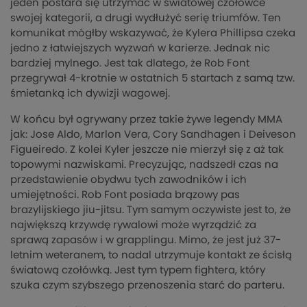
jeden postara się utrzymać w światowej czołówce
swojej kategorii, a drugi wydłużyć serię triumfów. Ten
komunikat mógłby wskazywać, że Kylera Phillipsa czeka
jedno z łatwiejszych wyzwań w karierze. Jednak nic
bardziej mylnego. Jest tak dlatego, że Rob Font
przegrywał 4-krotnie w ostatnich 5 startach z samą tzw.
śmietanką ich dywizji wagowej.
W końcu był ogrywany przez takie żywe legendy MMA
jak: Jose Aldo, Marlon Vera, Cory Sandhagen i Deiveson
Figueiredo. Z kolei Kyler jeszcze nie mierzył się z aż tak
topowymi nazwiskami. Precyzując, nadszedł czas na
przedstawienie obydwu tych zawodników i ich
umiejętności. Rob Font posiada brązowy pas
brazylijskiego jiu-jitsu. Tym samym oczywiste jest to, że
największą krzywdę rywalowi może wyrządzić za
sprawą zapasów i w grapplingu. Mimo, że jest już 37-
letnim weteranem, to nadal utrzymuje kontakt ze ścisłą
światową czołówką. Jest tym typem fightera, który
szuka czym szybszego przenoszenia starć do parteru.