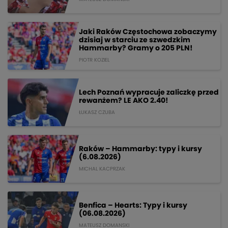
Jaki Raków Częstochowa zobaczymy
dzisiaj w starciu ze szwedzkim
Hammarby? Gramy o 205 PLN!
PIOTR KOZIEL
Lech Poznań wypracuje zaliczkę przed
rewanżem? LE AKO 2.40!
ŁUKASZ CZUBA
Raków – Hammarby: typy i kursy
(6.08.2026)
MICHAL KACPRZAK
Benfica – Hearts: Typy i kursy
(06.08.2026)
MATEUSZ DOMANSKI