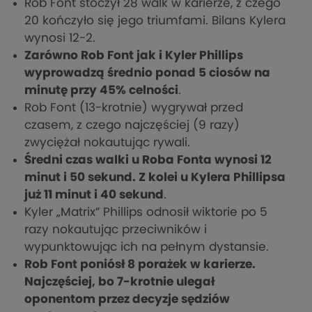
Rob Font stoczył 28 walk w karierze, z czego
20 kończyło się jego triumfami. Bilans Kylera
wynosi 12-2.
Zarówno Rob Font jak i Kyler Phillips
wyprowadzą średnio ponad 5 ciosów na
minutę przy 45% celności
.
Rob Font (13-krotnie) wygrywał przed
czasem, z czego najczęściej (9 razy)
zwyciężał nokautując rywali.
Średni czas walki u Roba Fonta wynosi 12
minut i 50 sekund. Z kolei u Kylera Phillipsa
już 11 minut i 40 sekund
.
Kyler „Matrix” Phillips odnosił wiktorie po 5
razy nokautując przeciwników i
wypunktowując ich na pełnym dystansie.
Rob Font poniósł 8 porażek w karierze.
Najczęściej, bo 7-krotnie ulegał
oponentom przez decyzje sędziów