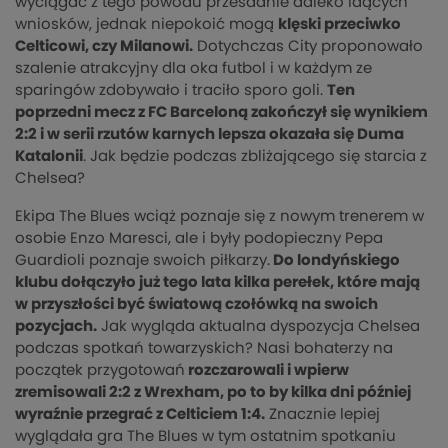
wyciągać z tego powodu przesadnie daleko idących
wniosków, jednak niepokoić mogą
klęski przeciwko
Celticowi, czy Milanowi.
Dotychczas City proponowało
szalenie atrakcyjny dla oka futbol i w każdym ze
sparingów zdobywało i traciło sporo goli.
Ten
poprzedni mecz z FC Barceloną zakończył się wynikiem
2:2 i w serii rzutów karnych lepsza okazała się Duma
Katalonii
. Jak będzie podczas zbliżającego się starcia z
Chelsea?
Ekipa The Blues wciąż poznaje się z nowym trenerem w
osobie Enzo Maresci, ale i były podopieczny Pepa
Guardioli poznaje swoich piłkarzy.
Do londyńskiego
klubu dołączyło już tego lata kilka perełek, które mają
w przyszłości być światową czołówką na swoich
pozycjach.
Jak wygląda aktualna dyspozycja Chelsea
podczas spotkań towarzyskich? Nasi bohaterzy na
początek przygotowań
rozczarowali i wpierw
zremisowali 2:2 z Wrexham, po to by kilka dni później
wyraźnie przegrać z Celticiem 1:4.
Znacznie lepiej
wyglądała gra The Blues w tym ostatnim spotkaniu