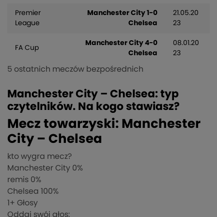
Premier
Manchester City 1-0
21.05.20
League
Chelsea
23
Manchester City 4-0
08.01.20
FA Cup
Chelsea
23
5 ostatnich meczów bezpośrednich
Manchester City – Chelsea: typ
czytelników. Na kogo stawiasz?
Mecz towarzyski: Manchester
City – Chelsea
kto wygra mecz?
Manchester City
0%
remis
0%
Chelsea
100%
1
+ Głosy
Oddaj swój głos: