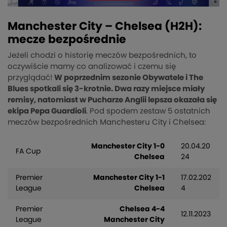
Manchester City – Chelsea (H2H):
mecze bezpośrednie
Jeżeli chodzi o historię meczów bezpośrednich, to
oczywiście mamy co analizować i czemu się
przyglądać!
W poprzednim sezonie Obywatele i The
Blues spotkali się 3-krotnie. Dwa razy miejsce miały
remisy, natomiast w Pucharze Anglii lepsza okazała się
ekipa Pepa Guardioli
. Pod spodem zestaw 5 ostatnich
meczów bezpośrednich Manchesteru City i Chelsea:
Manchester City 1-0
20.04.20
FA Cup
Chelsea
24
Premier
Manchester City 1-1
17.02.202
League
Chelsea
4
Premier
Chelsea 4-4
12.11.2023
League
Manchester City