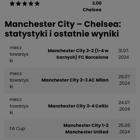
3.00
Chelsea
Manchester City – Chelsea:
statystyki i ostatnie wyniki
mecz
Manchester City 2-2 (1-4 w
31.07.
towarzys
karnych) FC Barcelona
2024
ki
mecz
28.07
towarzys
Manchester City 2-3 AC Milan
.2024
ki
mecz
24.07
towarzys
Manchester City 3-4 Celtic
.2024
ki
Manchester City 1-2
25.05
FA Cup
Manchester United
.2024