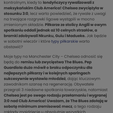
kontrolnym, kiedy to
londyńczycy rywalizowali z
meksykańskim Club America! Chelsea zwyciężyła w
stosunku 3:0
, lecz warto powiedzieć, że rywale z uwagi
na trwające rozgrywki ligowe wystąpili w mocno
zmienionym składzie.
Piłkarze ze stolicy Anglii w owym
spotkaniu oddali jednak aż 10 celnych strzałów, a
bramki zdobywali Nkunku, Guiu i Madueke.
Jak będzie
w sobotni wieczór i które
typy piłkarskie
warto
obstawić?
Moje typy na Manchester City – Chelsea odnosić się
będą do
remisu lub zwycięstwa The Blues. Pep
Guardiola dużo mówił o braku odpoczynku dla
najlepszych piłkarzy i w kolejnych sparingach
sukcesywnie wystawia młodzież
, dając kluczowym
zawodnikom szansę na regenerację. Obywatele
przegrali 3 niedawne spotkania towarzyskie, natomiast
Chelsea jest po swego rodzaju przełamaniu i wygranej
3:0 nad Club America! Uważam, że The Blues zdołają w
sobotę minimum zremisować mecz
, a tego rodzaju
zakłady znajdziecie u absolutnie wszystkich