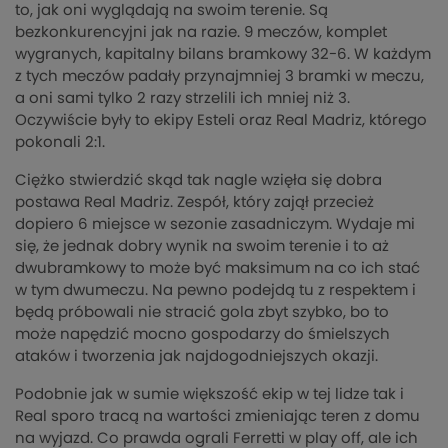
to, jak oni wyglądają na swoim terenie. Są
bezkonkurencyjni jak na razie. 9 meczów, komplet
wygranych, kapitalny bilans bramkowy 32-6. W każdym
z tych meczów padały przynajmniej 3 bramki w meczu,
a oni sami tylko 2 razy strzelili ich mniej niż 3.
Oczywiście były to ekipy Esteli oraz Real Madriz, którego
pokonali 2:1.
Ciężko stwierdzić skąd tak nagle wzięła się dobra
postawa Real Madriz. Zespół, który zajął przecież
dopiero 6 miejsce w sezonie zasadniczym. Wydaje mi
się, że jednak dobry wynik na swoim terenie i to aż
dwubramkowy to może być maksimum na co ich stać
w tym dwumeczu. Na pewno podejdą tu z respektem i
będą próbowali nie stracić gola zbyt szybko, bo to
może napędzić mocno gospodarzy do śmielszych
ataków i tworzenia jak najdogodniejszych okazji.
Podobnie jak w sumie większość ekip w tej lidze tak i
Real sporo tracą na wartości zmieniając teren z domu
na wyjazd. Co prawda ograli Ferretti w play off, ale ich