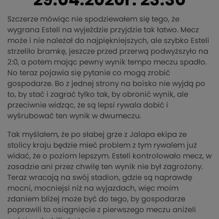
29.04.2020r. 23:30
Szczerze mówiąc nie spodziewałem się tego, że
wygrana Esteli na wyjeździe przyjdzie tak łatwo. Mecz
może i nie należał do najpiękniejszych, ale szybko Esteli
strzeliło bramkę, jeszcze przed przerwą podwyższyło na
2:0, a potem mając pewny wynik tempo meczu spadło.
No teraz pojawia się pytanie co mogą zrobić
gospodarze. Bo z jednej strony na boisko nie wyjdą po
to, by stać i zagrać tylko tak, by obronić wynik, ale
przeciwnie widząc, że są lepsi rywala dobić i
wyśrubować ten wynik w dwumeczu.
Tak myślałem, że po słabej grze z Jalapa ekipa ze
stolicy kraju będzie mieć problem z tym rywalem już
widać, że o poziom lepszym. Esteli kontrolowało mecz, w
zasadzie ani przez chwilę ten wynik nie był zagrożony.
Teraz wracają na swój stadion, gdzie są naprawdę
mocni, mocniejsi niż na wyjazdach, więc moim
zdaniem bliżej może być do tego, by gospodarze
poprawili to osiągnięcie z pierwszego meczu aniżeli