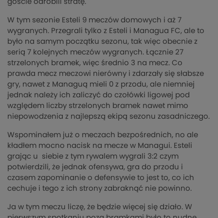
goście odrobili stratę.
W tym sezonie Esteli 9 meczów domowych i aż 7
wygranych. Przegrali tylko z Esteli i Managua FC, ale to
było na samym początku sezonu, tak więc obecnie z
serią 7 kolejnych meczów wygranych. Łącznie 27
strzelonych bramek, więc średnio 3 na mecz. Co
prawda mecz meczowi nierówny i zdarzały się słabsze
gry, nawet z Managuą mieli 0 z przodu, ale niemniej
jednak należy ich zaliczyć do czołówki ligowej pod
względem liczby strzelonych bramek nawet mimo
niepowodzenia z najlepszą ekipą sezonu zasadniczego.
Wspominałem już o meczach bezpośrednich, no ale
kładłem mocno nacisk na mecze w Managui. Esteli
grając u siebie z tym rywalem wygrali 3:2 czym
potwierdzili, że jednak ofensywa, gra do przodu i
czasem zapominanie o defensywie to jest to, co ich
cechuje i tego z ich strony zabraknąć nie powinno.
Ja w tym meczu liczę, że będzie więcej się działo. W
pierwszym spotkaniu poza bramkami było to nudne