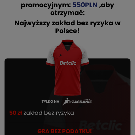
promocyjnym:
550PLN
,aby
otrzymać:
Najwyższy zakład bez ryzyka w
Polsce!
TYLKO NA
50 zł
zakład bez ryzyka
GRA BEZ PODATKU!