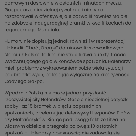
domowym dosłownie w ostatnich minutach meczu.
Gospodarze niedzielnej rywalizacji nie tylko
rozczarowali w ofensywie, ale pozwolili również Malcie
na zdobycie inauguracyjnej bramki w kwalifikacjach do
tegorocznego Mundialu.
Humory nie dopisują jednak również i w reprezentacji
Holandii. Choć „Oranje” dominowali w czwartkowym
starciu z Polską, to finalnie stracili dwa punkty, tracąc
wyrównującego gola w końcówce spotkania. Holendrzy
mieli problemy z wykreowaniem sobie wielu sytuacji
podbramkowych, polegając wyłącznie na kreatywności
Cody’ego Gakpo.
Wpadka z Polską nie może jednak przysłonić
rzeczywistej siły Holendrów. Goście niedzielnej potyczki
zdobyli aż 15 bramek w pięciu poprzednich
spotkaniach, przełamując defensywy Hiszpanów, Finów
czy Maltańczyków. Biorąc pod uwagę fakt, że Litwa na
własnym obiekcie przegrała połowę z 10 ostatnich
spotkań – Holendrzy z pewnością nie zadowolą się