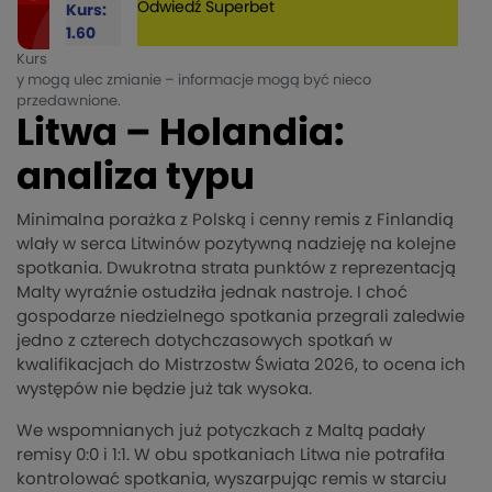
Odwiedź
Superbet
Kurs:
1.60
Kurs
y mogą ulec zmianie – informacje mogą być nieco
przedawnione.
Litwa – Holandia:
analiza typu
Minimalna porażka z Polską i cenny remis z Finlandią
wlały w serca Litwinów pozytywną nadzieję na kolejne
spotkania. Dwukrotna strata punktów z reprezentacją
Malty wyraźnie ostudziła jednak nastroje. I choć
gospodarze niedzielnego spotkania przegrali zaledwie
jedno z czterech dotychczasowych spotkań w
kwalifikacjach do Mistrzostw Świata 2026, to ocena ich
występów nie będzie już tak wysoka.
We wspomnianych już potyczkach z Maltą padały
remisy 0:0 i 1:1. W obu spotkaniach Litwa nie potrafiła
kontrolować spotkania, wyszarpując remis w starciu