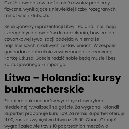
Część zawodników może mieć również problemy
fizyczne, wynikające z niewielkiej liczby rozegranych
minut w ich klubach.
Selekcjonerzy reprezentacji Litwy i Holandii nie mają
szczególnych powodów do narzekania, bowiem do
czwartkowej rywalizacji podejdą w niemalże
najsilniejszych możliwych zestawieniach. W zespole
gospodarze zabraknie zawieszonego za czerwoną
kartkę Utkusa. Goście radzić sobie będą musieli bez
kontuzjowanego Frimponga.
Litwa – Holandia: kursy
bukmacherskie
Zdaniem bukmacherów wyraźnym faworytem
niedzielnej rywalizacji są goście. Za wygraną Holandii
Superbet proponuje kurs 1.09. Za remis Superbet oferuje
11.00, zaś za zwycięstwo Litwy aż 28.00! Choć „Oranje”
wygrali zaledwie trzy z 10 poprzednich meczów o