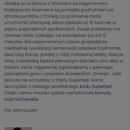
stawkę, to w starciu z Litwinami są hegemonem.
Podopieczni Koemana są ponadto podrażnieni po
stracie punktów z Polską, co ponownie może
uruchomić ofensywę, która zdobyła aż 16 bramek w
pięciu poprzednich spotkaniach. Swoje problemy ma
również Litwa, czekając na zwycięstwo już od 12
meczów. We wspomnianym czasie gospodarze
niedzielnej rywalizacji remisowali zaledwie trzykrotnie,
dwa razy tracąc punkty z niżej notowaną Maltą. Starcie
Litwy z Holandią będzie pierwszym starciem obu ekip w
historii, które najpewniej zapamiętamy z pewnego
zwycięstwa gości i popisów strzeleckich „Oranje”. Jeśli
jeszcze nie korzystasz z oferty Superbet, warto
skorzystać z naszego powitalnego
kodu Superbet
.
Dzięki niemu możesz zyskać wartościowe
bonusy
bukmacherskie
.
Fot. Alamy.com