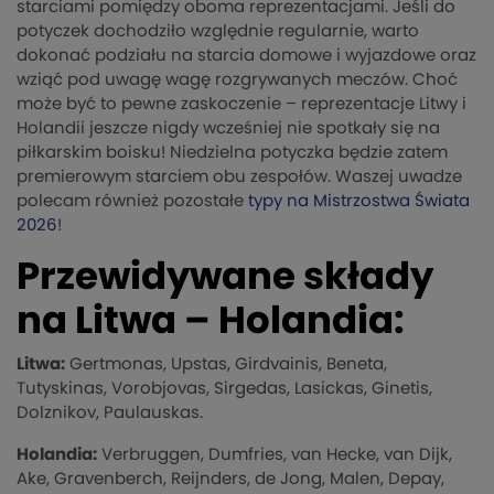
starciami pomiędzy oboma reprezentacjami. Jeśli do
potyczek dochodziło względnie regularnie, warto
dokonać podziału na starcia domowe i wyjazdowe oraz
wziąć pod uwagę wagę rozgrywanych meczów. Choć
może być to pewne zaskoczenie – reprezentacje Litwy i
Holandii jeszcze nigdy wcześniej nie spotkały się na
piłkarskim boisku! Niedzielna potyczka będzie zatem
premierowym starciem obu zespołów. Waszej uwadze
polecam również pozostałe
typy na Mistrzostwa Świata
2026
!
Przewidywane składy
na Litwa – Holandia:
Litwa:
Gertmonas, Upstas, Girdvainis, Beneta,
Tutyskinas, Vorobjovas, Sirgedas, Lasickas, Ginetis,
Dolznikov, Paulauskas.
Holandia:
Verbruggen, Dumfries, van Hecke, van Dijk,
Ake, Gravenberch, Reijnders, de Jong, Malen, Depay,