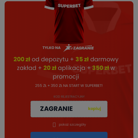
TYLKO NA
200 zł
od depozytu +
35 zł
darmowy
zakład +
20 zł
aplikacja +
350 zł
w
promocji
255 ZŁ + 350 ZŁ NA START W SUPERBET!
KOD REJESTRACYJNY
ZAGRANIE
kopiuj
pokaż szczegóły