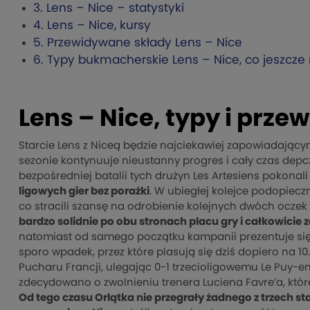
3.
Lens – Nice – statystyki
4.
Lens – Nice, kursy
5.
Przewidywane składy Lens – Nice
6.
Typy bukmacherskie Lens – Nice, co jeszcze
Lens – Nice, typy i prz
Starcie Lens z Niceą będzie najciekawiej zapowiadającym 
sezonie kontynuuje nieustanny progres i cały czas depcz
bezpośredniej batalii tych drużyn Les Artesiens pokonal
ligowych gier bez porażki
. W ubiegłej kolejce podopieczn
co stracili szansę na odrobienie kolejnych dwóch oczek
bardzo solidnie po obu stronach placu gry i całkowicie z
natomiast od samego początku kampanii prezentuje się b
sporo wpadek, przez które plasują się dziś dopiero na 10.
Pucharu Francji, ulegając 0-1 trzecioligowemu Le Puy-e
zdecydowano o zwolnieniu trenera Luciena Favre’a, któr
Od tego czasu Orlątka nie przegrały żadnego z trzech sta