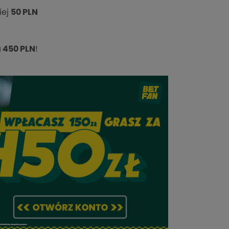
iej
50 PLN
a 450 PLN
!