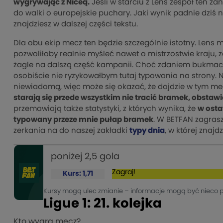
wygrywając z Niceą.
Jeśli w starciu z Lens zespół ten za
do walki o europejskie puchary. Jaki wynik padnie dziś n
znajdziesz w dalszej części tekstu.
Dla obu ekip mecz ten będzie szczególnie istotny. Lens m
pozwoliłoby realnie myśleć nawet o mistrzostwie kraju,
żagle na dalszą część kampanii. Choć zdaniem bukmac
osobiście nie ryzykowałbym tutaj typowania na strony
niewiadomą, więc może się okazać, że dojdzie w tym me
starają się przede wszystkim nie tracić bramek, obsta
przemawiają także statystyki, z których wynika, że
w osta
typowany przeze mnie pułap bramek
. W BETFAN zagrasz
zerkania na do naszej zakładki
typy dnia
, w której znaj
poniżej 2,5 gola
Zagraj!
Kurs: 1,71
Kursy mogą ulec zmianie – informacje mogą być nieco 
Ligue 1: 21. kolejka
Kto wygra mecz?