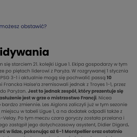
 możesz obstawić?
ewidywania
się starciem 21. kolejki Ligue 1. Ekipa gospodarzy w tym
e po piętach liderowi z Paryża. W rozgrywanej 1 stycznia
i PSG 3-1 i aktualnie mogą się pochwalić passą
10
i Francka Haise’a zremisowali jednak z Troyes 1-1, przez
 do Paryżan.
Jest to jednak zespół, który prezentuje się
asłużenie jest w grze o mistrzostwo Francji
. Nicea
ardzo zmiennie. Les Aiglons zaliczyli już w tym sezonie
 miejscu w tabeli Ligue 1, a na dodatek odpadli także z
n-Velay. Po tym meczu czara goryczy została przelana i
ego zastąpił jego dotychczasowy asystent, Didier Digard
.
rć w lidze, pokonując aż 6-1 Montpellier oraz ostatnio