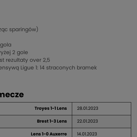
cząc sparingów)
 gola
yżej 2 gole
t rezultaty over 2,5
ensywą Ligue 1: 14 straconych bramek
 mecze
Troyes 1-1 Lens
28.01.2023
Brest 1-3 Lens
22.01.2023
Lens 1-0 Auxerre
14.01.2023