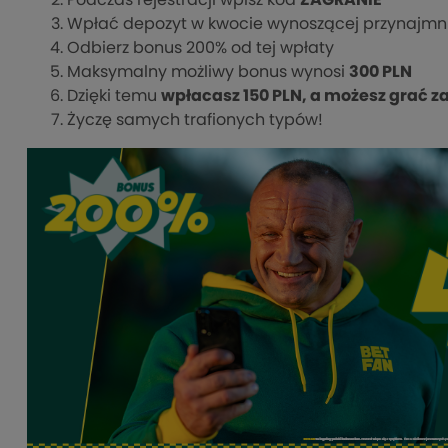
Podczas rejestracji wpisz kod
ZAGRANIE
Wpłać depozyt w kwocie wynoszącej przynajmn
Odbierz bonus 200% od tej wpłaty
Maksymalny możliwy bonus wynosi
300 PLN
Dzięki temu
wpłacasz 150 PLN, a możesz grać z
Życzę samych trafionych typów!