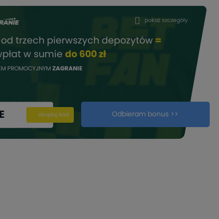
pokaż szczegóły
%
od trzech pierwszych depozytów
=
wpłat w sumie
do 600 zł
DEM PROMOCYJNYM
ZAGRANIE
E
Odbieram bonus >>
kopiuj
skopiuj kod