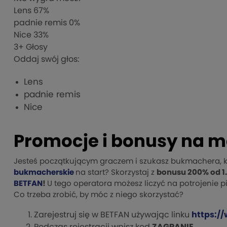
Lens
67%
padnie remis
0%
Nice
33%
3
+ Głosy
Oddaj swój głos:
Lens
padnie remis
Nice
Promocje i bonusy na m
Jesteś początkującym graczem i szukasz bukmachera, kt
bukmacherskie
na start? Skorzystaj z
bonusu 200% od 1
BETFAN
!
U tego operatora możesz liczyć na potrojenie p
Co trzeba zrobić, by móc z niego skorzystać?
Zarejestruj się w BETFAN używając linku
https:/