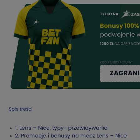
TYLKO NA
Bonusy 100
podwojenie 
1200 ZŁ
NA GRĘ Z KO
KOD REJESTRACYJNY
ZAGRANI
Spis treści
1.
Lens – Nice, typy i przewidywania
2.
Promocje i bonusy na mecz Lens – Nice