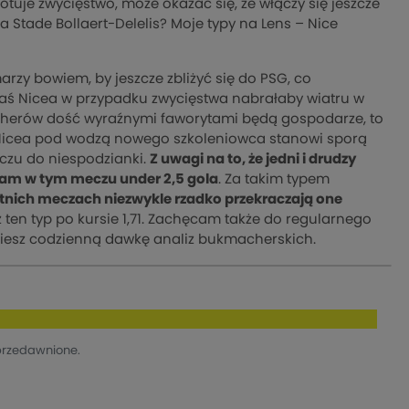
notuje zwycięstwo, może okazać się, że włączy się jeszcze
a Stade Bollaert-Delelis? Moje typy na Lens – Nice
arzy bowiem, by jeszcze zbliżyć się do PSG, co
 zaś Nicea w przypadku zwycięstwa nabrałaby wiatru w
herów dość wyraźnymi faworytami będą gospodarze, to
. Nicea pod wodzą nowego szkoleniowca stanowi sporą
czu do niespodzianki.
Z uwagi na to, że jedni i drudzy
wiam w tym meczu under 2,5 gola
. Za takim typem
tnich meczach niezwykle rzadko przekraczają one
 ten typ po kursie 1,71. Zachęcam także do regularnego
dziesz codzienną dawkę analiz bukmacherskich.
przedawnione.