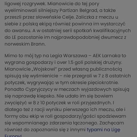
ligowej rozgrywek. Mianowicie do tej pory
wyeliminowali silniejszy Partizan Belgrad, a także
przeszli przez słoweńskie Celje. Zaliczka z meczu u
siebie z polską ekipą również powinna im wystarczyć
do awansu. A w ostatniej serii spotkań kwalifikacyjnych
do LE pozostanie im najprawdopodobniej dwumecz z
norweskim Brann.
Mimo to mój typ na Legia Warszawa – AEK Larnaka to
wygrana gospodarzy i over 1.5 goli polskiej drużyny.
Mianowicie „Wojskowi” przed własną publicznością
spisują się wyśmienicie – nie przegrali w 7 z 8 ostatnich
potyczek, wygrywając w tym okresie pięciokrotnie.
Ponadto Cypryjczycy w meczach wyjazdowych spisują
się naprawdę kiepsko. Nie udało im się bowiem
zwyciężyć w 8 z 10 potyczek w roli przyjezdnych. I
dlatego też z racji wyniku pierwszego ich meczu, ale i
formy obu ekip w roli gospodarzy/gości spodziewam
się wspomnianego zdarzenia łączonego. Zachęcam
również do zapoznania się z innymi
typami na Ligę
Europy
!