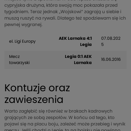
cypryjska drużyna, która swoją moc pokazała przed
tygodniem. Teraz jednak „Wojskowi” zagrają u siebie i
muszą ruszyć na rywali. Dlatego też spodziewam się ich
pewnej wygranej.
AEK Larnaka 4:1
07.08.202
el. Ligi Europy
Legia
5
Mecz
Legia 0:1 AEK
16.06.2016
towarzyski
Larnaka
Kontuzje oraz
zawieszenia
Warto zagłębić się również w brakach kadrowych
grających ze sobą zespołów. W końcu od tego, kto
pojawi się na placu boju, zależeć może przebieg i wynik
meczu. Jeśli chodzi o Legię, to na boisku nie powinno