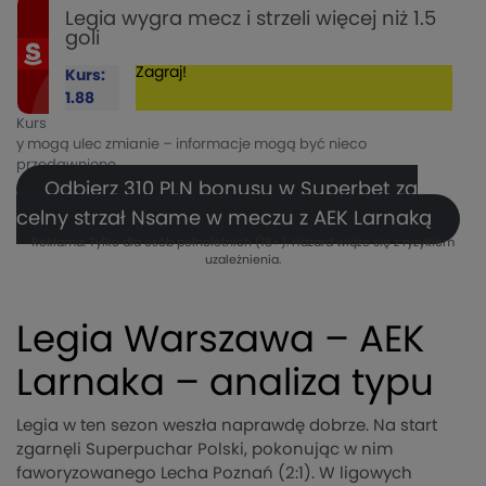
Legia wygra mecz i strzeli więcej niż 1.5
goli
Zagraj!
Kurs:
1.88
Kurs
y mogą ulec zmianie – informacje mogą być nieco
przedawnione.
Odbierz 310 PLN bonusu w Superbet za
celny strzał Nsame w meczu z AEK Larnaką
Reklama. Tylko dla osób pełnoletnich (18+). Hazard wiąże się z ryzykiem
uzależnienia.
Legia Warszawa – AEK
Larnaka – analiza typu
Legia w ten sezon weszła naprawdę dobrze. Na start
zgarnęli Superpuchar Polski, pokonując w nim
faworyzowanego Lecha Poznań (2:1). W ligowych