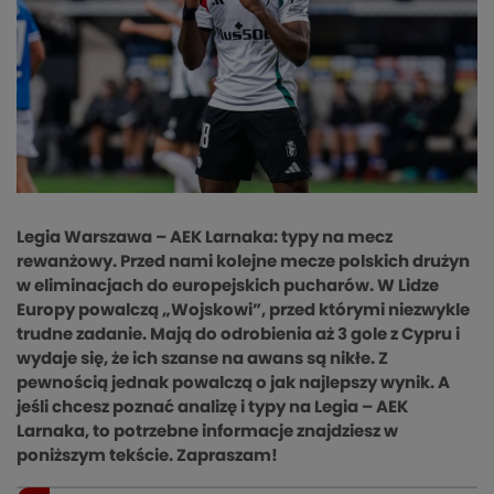
Legia Warszawa – AEK Larnaka: typy na mecz
rewanżowy. Przed nami kolejne mecze polskich drużyn
w eliminacjach do europejskich pucharów. W Lidze
Europy powalczą „Wojskowi”, przed którymi niezwykle
trudne zadanie. Mają do odrobienia aż 3 gole z Cypru i
wydaje się, że ich szanse na awans są nikłe. Z
pewnością jednak powalczą o jak najlepszy wynik. A
jeśli chcesz poznać analizę i typy na Legia – AEK
Larnaka, to potrzebne informacje znajdziesz w
poniższym tekście. Zapraszam!