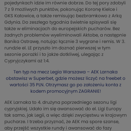
pojedynkach idzie im równie dobrze. Do tej pory zdobyli
7 z 9 możliwych punktów, pokonując Koronę Kielce i
GKS Katowice, a także remisując bezbramkowo z Arką
Gdynia. Do zeszłego tygodnia świetnie spisywali się
także w eliminacjach do europejskich pucharów. Bez
żadnych problemów wyeliminowali Aktobe, a następnie
Banika Ostrawę, notując łącznie 3 wygrane i remis. W 3.
rundzie el. LE przyszło im doznać pierwszej w tym
sezonie porażki i to jakże dotkliwej, ulegając z
Cypryjczykami aż 1:4.
Ten typ na mecz Legia Warszawa – AEK Larnaka
obstawisz w Superbet, gdzie możesz liczyć na freebet o
wartości 35 PLN. Otrzymasz go po założeniu konta z
kodem promocyjnym ZAGRANIE!
AEK Larnaka to 4. drużyna poprzedniego sezonu ligi
cypryjskiej. Udało im się awansować do el. Ligi Europy
tak samo, jak Legii, a więc dzięki zwycięstwu w krajowym
pucharze. I trzeba przyznać, że AEK ma spore szanse,
aby przejść wszystkie rundy i awansować do fazy