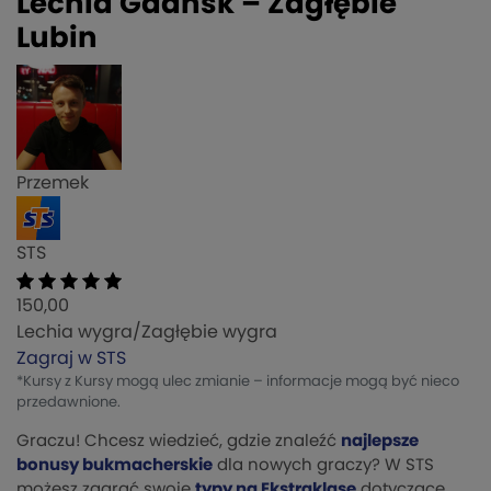
Lechia Gdańsk – Zagłębie
Lubin
Przemek
STS
150,00
Lechia wygra/Zagłębie wygra
Zagraj w STS
*Kursy z Kursy mogą ulec zmianie – informacje mogą być nieco
przedawnione.
Graczu! Chcesz wiedzieć, gdzie znaleźć
najlepsze
bonusy bukmacherskie
dla nowych graczy? W STS
możesz zagrać swoje
typy na Ekstraklasę
dotyczące