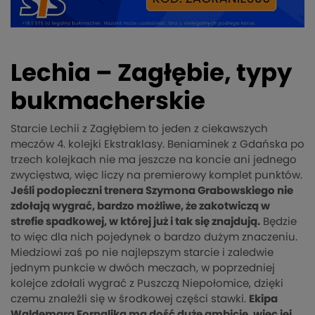
Lechia – Zagłębie, typy
bukmacherskie
Starcie Lechii z Zagłębiem to jeden z ciekawszych
meczów 4. kolejki Ekstraklasy. Beniaminek z Gdańska po
trzech kolejkach nie ma jeszcze na koncie ani jednego
zwycięstwa, więc liczy na premierowy komplet punktów.
Jeśli podopieczni trenera Szymona Grabowskiego nie
zdołają wygrać, bardzo możliwe, że zakotwiczą w
strefie spadkowej, w której już i tak się znajdują.
Będzie
to więc dla nich pojedynek o bardzo dużym znaczeniu.
Miedziowi zaś po nie najlepszym starcie i zaledwie
jednym punkcie w dwóch meczach, w poprzedniej
kolejce zdołali wygrać z Puszczą Niepołomice, dzięki
czemu znaleźli się w środkowej części stawki.
Ekipa
Waldemara Fornalika ma dość duże ambicje, więc jej