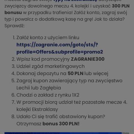
zwycięzcy dowolnego meczu 4. kolejki i uzyskać
300 PLN
bonusu
w przypadku trafienia! Załóż konto, zagraj swój
typ i powalcz o dodatkową kasę na grę! Jak to działa?
Sprawdź:
Załóż konto z użyciem linku
https://zagranie.com/goto/sts/?
profile=Offers&subprofile=promo2
Wpisz kod promocyjny
ZAGRANIE300
Udziel zgód marketingowych
Dokonaj depozytu na
50 PLN
lub więcej
Zagraj kupon zawierający typ na zwycięstwo
Lechii lub Zagłębia
Chodzi o zakład z rynku 1X2
W promocji biorą udział też pozostałe mecze 4.
kolejki Ekstraklasy
Udało Ci się trafić obstawiony kupon?
Otrzymasz
bonus 300 PLN!