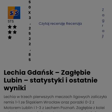
5
0
Z
X
a
3
g
STS
,
Czytaj recenzję
Recenzja
r
2
a
5
j!
2
2
,
8
5
Lechia Gdańsk – Zagłębie
Lubin – statystyki i ostatnie
wyniki
Lechia w trzech pierwszych meczach ligowych zaliczyła
remis 1-1 ze Śląskiem Wrocław oraz porażki 0-2 z
Motorem Lublin i 1-3 z Lechem Poznań. Zagłębie z kolei