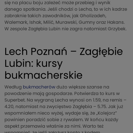
się na placu boju zależeć może przebieg i wynik
danego spotkania. Jeśli chodzi o Lecha, to w ich kadrze
zabraknie takich zawodników, jak Gholizadeh,
Walemark, Ishak, Milić, Murawski, Gumny oraz Hakans.
W zespole Zagłębia Lubin nie zagra natomiast Grzybek.
Lech Poznań – Zagłębie
Lubin: kursy
bukmacherskie
Według
bukmacherów
dużo większe szanse na
powodzenie mają gospodarze. Potwierdza to kurs w
Superbet. Na wygraną Lecha wynosi on 1.59, na remis –
4.20, natomiast na zwycięstwo Zagłębia – 5.75. Jak już
wspomniałem nieco wyżej, wydaje się, że „Kolejorz”
powinien poradzić sobie z rywalem. W końcu każdy
aspekt przemawia właśnie za nimi. Warto też
wspomnieć, że jeśli założysz konto z kodem