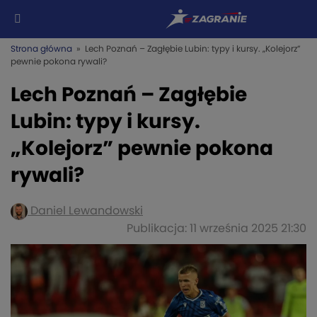
Strona główna
» Lech Poznań – Zagłębie Lubin: typy i kursy. „Kolejorz”
pewnie pokona rywali?
Lech Poznań – Zagłębie
Lubin: typy i kursy.
„Kolejorz” pewnie pokona
rywali?
Daniel Lewandowski
Publikacja: 11 września 2025 21:30