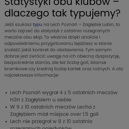
Statystyki obu klubów –
dlaczego tak typujemy?
Jeśli szukasz
typu
na Lech Poznań – Zagłębie Lubin, to
warto zajrzeć do statystyk z ostatnio rozegranych
meczów obu ekip. To właśnie dzięki analizie i
odpowiedniemu przygotowaniu będziesz w stanie
znaleźć jakiś konkret do obstawienia. Tym samym
dobrze jest zwrócić uwagę na ich obecną dyspozycję,
bezpośrednie starcia, ale też liczbę goli, bilanse
bramkowe czy średnią liczbę kartek oraz rożnych. A oto
najciekawsze informacje:
Lech Poznań wygrał 4 z 5 ostatnich meczów
H2H z Zagłębiem u siebie
W 9 z 10 ostatnich meczów Lecha z
Zagłębiem miał miejsce over 1.5 goli
Lech nie przegrał w 8 z 10 ostatnio
rozegranych pojedynków