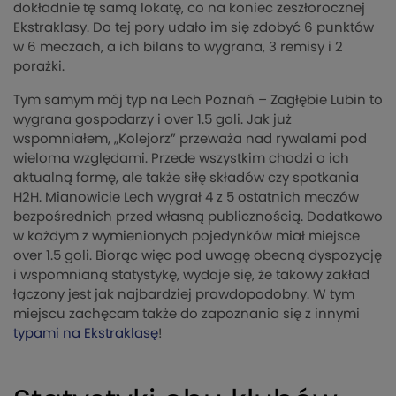
dokładnie tę samą lokatę, co na koniec zeszłorocznej
Ekstraklasy. Do tej pory udało im się zdobyć 6 punktów
w 6 meczach, a ich bilans to wygrana, 3 remisy i 2
porażki.
Tym samym mój typ na Lech Poznań – Zagłębie Lubin to
wygrana gospodarzy i over 1.5 goli. Jak już
wspomniałem, „Kolejorz” przeważa nad rywalami pod
wieloma względami. Przede wszystkim chodzi o ich
aktualną formę, ale także siłę składów czy spotkania
H2H. Mianowicie Lech wygrał 4 z 5 ostatnich meczów
bezpośrednich przed własną publicznością. Dodatkowo
w każdym z wymienionych pojedynków miał miejsce
over 1.5 goli. Biorąc więc pod uwagę obecną dyspozycję
i wspomnianą statystykę, wydaje się, że takowy zakład
łączony jest jak najbardziej prawdopodobny. W tym
miejscu zachęcam także do zapoznania się z innymi
typami na Ekstraklasę
!