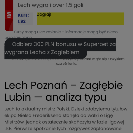
Lech wygra i over 1.5 goli
Zagraj!
Kurs:
1.92
Kursy mogą ulec zmianie – informacje mogą być nieco
przedawnione.
Odbierz 300 PLN bonusu w Superbet za
wygraną Lecha z Zagłębiem
Reklama. Tylko dla osób pełnoletnich (18+). Hazard wiąże się z ryzykiem
uzależnienia.
Lech Poznań – Zagłębie
Lubin — analiza typu
Lech to aktualny mistrz Polski. Dzięki zdobytemu tytułowi
ekipa Nielsa Frederiksena stanęła do walki o Ligę
Mistrzów, jednak ostatecznie skończyła w fazie ligowej
LKE. Pierwsze spotkanie tych rozgrywek zaplanowane