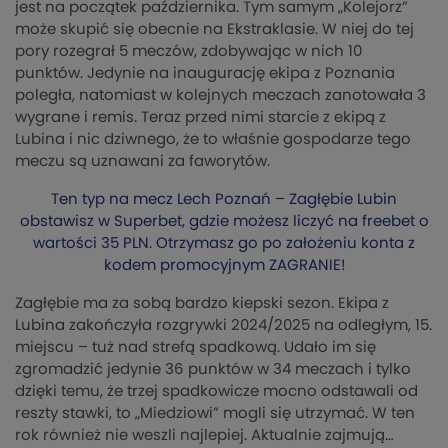
jest na początek października. Tym samym „Kolejorz”
może skupić się obecnie na Ekstraklasie. W niej do tej
pory rozegrał 5 meczów, zdobywając w nich 10
punktów. Jedynie na inaugurację ekipa z Poznania
poległa, natomiast w kolejnych meczach zanotowała 3
wygrane i remis. Teraz przed nimi starcie z ekipą z
Lubina i nic dziwnego, że to właśnie gospodarze tego
meczu są uznawani za faworytów.
Ten typ na mecz Lech Poznań – Zagłębie Lubin
obstawisz w Superbet, gdzie możesz liczyć na freebet o
wartości 35 PLN. Otrzymasz go po założeniu konta z
kodem promocyjnym ZAGRANIE!
Zagłębie ma za sobą bardzo kiepski sezon. Ekipa z
Lubina zakończyła rozgrywki 2024/2025 na odległym, 15.
miejscu – tuż nad strefą spadkową. Udało im się
zgromadzić jedynie 36 punktów w 34 meczach i tylko
dzięki temu, że trzej spadkowicze mocno odstawali od
reszty stawki, to „Miedziowi” mogli się utrzymać. W ten
rok również nie weszli najlepiej. Aktualnie zajmują…