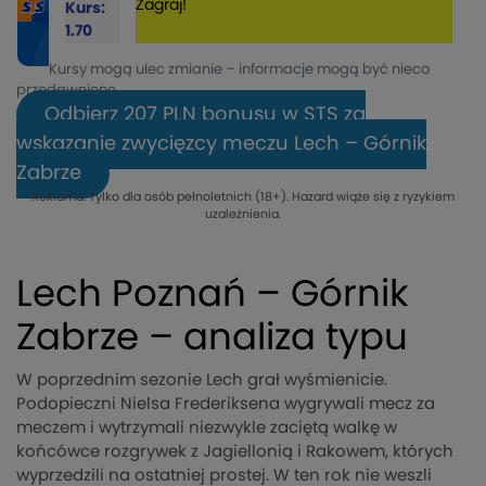
Zagraj!
Kurs:
1.70
Kursy mogą ulec zmianie – informacje mogą być nieco
przedawnione.
Odbierz 207 PLN bonusu w STS za
wskazanie zwycięzcy meczu Lech – Górnik
Zabrze
Reklama. Tylko dla osób pełnoletnich (18+). Hazard wiąże się z ryzykiem
uzależnienia.
Lech Poznań – Górnik
Zabrze – analiza typu
W poprzednim sezonie Lech grał wyśmienicie.
Podopieczni Nielsa Frederiksena wygrywali mecz za
meczem i wytrzymali niezwykle zaciętą walkę w
końcówce rozgrywek z Jagiellonią i Rakowem, których
wyprzedzili na ostatniej prostej. W ten rok nie weszli