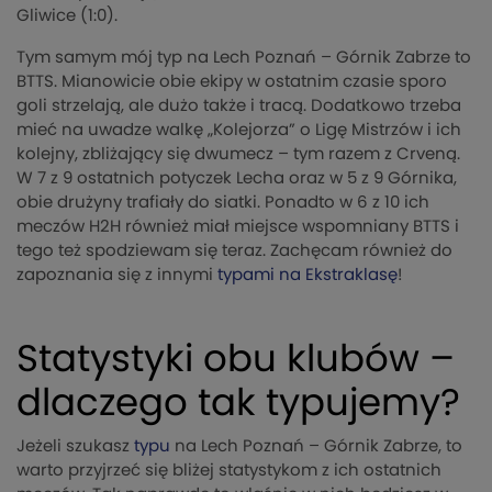
Gliwice (1:0).
Tym samym mój typ na Lech Poznań – Górnik Zabrze to
BTTS. Mianowicie obie ekipy w ostatnim czasie sporo
goli strzelają, ale dużo także i tracą. Dodatkowo trzeba
mieć na uwadze walkę „Kolejorza” o Ligę Mistrzów i ich
kolejny, zbliżający się dwumecz – tym razem z Crveną.
W 7 z 9 ostatnich potyczek Lecha oraz w 5 z 9 Górnika,
obie drużyny trafiały do siatki. Ponadto w 6 z 10 ich
meczów H2H również miał miejsce wspomniany BTTS i
tego też spodziewam się teraz. Zachęcam również do
zapoznania się z innymi
typami na Ekstraklasę
!
Statystyki obu klubów –
dlaczego tak typujemy?
Jeżeli szukasz
typu
na Lech Poznań – Górnik Zabrze, to
warto przyjrzeć się bliżej statystykom z ich ostatnich