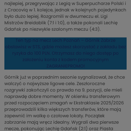
najlepiej, przegrywając z Legią w Superpucharze Polski i
z Cracovią w 1. kolejce, jednak w kolejnych pojedynkach
było dużo lepiej. Rozgromili w dwumeczu el. Ligi
Mistrzów Breidablik (7:1 i 1:0), a także pokonali Lechię
Gdańsk po niezwykle szalonym meczu (4:3).
Ten typ na mecz Lech Poznań – Górnik Zabrze
obstawisz w STS, gdzie możesz skorzystać z zakładu bez
ryzyka do 100 PLN. Otrzymasz do niego dostęp po
założeniu konta z kodem promocyjnym
ZAGRANIEPROMO!
Górnik już w poprzednim sezonie sygnalizował, że chce
walczyć o najwyższe ligowe cele. Zeszłoroczne
rozgrywki zakończyli co prawda na 9. pozycji, ale mieli
naprawdę dobre momenty. W okienku transferowym
przed rozpoczęciem zmagań w Ekstraklasie 2025/2026
przeprowadzili kilka większych transferów, które mają
zapewnić im walkę o czołowe lokaty. Początek
zabrzanie mają wręcz idealny. Wygrali dwa pierwsze
mecze, pokonując Lechię Gdańsk (2:1) oraz Piasta