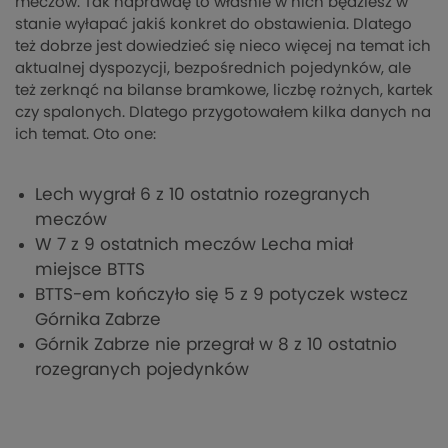
meczów. Tak naprawdę to właśnie w nich będziesz w
stanie wyłapać jakiś konkret do obstawienia. Dlatego
też dobrze jest dowiedzieć się nieco więcej na temat ich
aktualnej dyspozycji, bezpośrednich pojedynków, ale
też zerknąć na bilanse bramkowe, liczbę rożnych, kartek
czy spalonych. Dlatego przygotowałem kilka danych na
ich temat. Oto one:
Lech wygrał 6 z 10 ostatnio rozegranych
meczów
W 7 z 9 ostatnich meczów Lecha miał
miejsce BTTS
BTTS-em kończyło się 5 z 9 potyczek wstecz
Górnika Zabrze
Górnik Zabrze nie przegrał w 8 z 10 ostatnio
rozegranych pojedynków