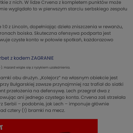
tkie z nich. W lidze Crvena z kompletem punktów może
nie wyglądało to w pierwszym starciu serbskiego zespołu
1:0 z Lincoln, dopełniając dzieła zniszczenia w rewanżu,
tronach boiska. Skuteczna ofensywa podparta jest
wuje czyste konto w połowie spotkań, każdorazowo
erbet z kodem ZAGRANIE
). Hazard wiąże się z ryzykiem uzależnienia.
amki obu drużyn. „Kolejorz” na własnym obiekcie jest
rzy Bułgarskiej zawsze przynajmniej raz trafiał do siatki
ent przełożenia na defensywę. Lech przegrał dwa z
wując ani jednego czystego konta. Crvena zaś strzelała
z Serbii – podobnie, jak Lech – imponuje głównie
ad cztery (!) bramki na mecz.