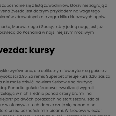
 zapoznanie się z listą zawodników, którzy nie zagrają z
rvena Zvezda jest dobrym przykładem na wagę tego
lemów zdrowotnych nie zagra kilka kluczowych ogniw.
arka, Murawskiego i Sousy,, który jedną nogą jest już
i przylecą do Poznania w najsilniejszym możliwym
vezda: kursy
kle wyrównane, ale delikatnym faworytem są goście z
sokości 2.95. Za remis Superbet oferuje kurs 3.20, zaś za
a nie może dziwić, bowiem Serbowie są drużyną
rą. Ponadto goście środowej rywalizacji wygrali
zelając w nich średnio ponad cztery bramki na
olejorz” po dwóch porażkach na start sezonu zdołał
im w ofensywie. Lech dobrze czuje się ponadto na
tarć przed poznańskimi kibicami. W środowy wieczór