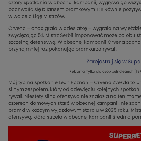
cztery spotkania w obecnej kampanii, wygrywając wszys
pochwalić się bilansem bramkowym 11:1! Równie pozytyw
w walce o Ligę Mistrzów.
Crvena – choć grała w dziesiątkę – wygrała na wyjeździe 
zwyciężając 5:1. Mistrz Serbii imponować może po obu s
szczelną defensywą. W obecnej kampanii Crvena zacho
przynajmniej raz pokonując bramkarza rywali.
Zarejestruj się w Sup
Reklama. Tylko dla osób pełnoletnich (18+
Mój typ na spotkanie Lech Poznań – Crvena Zvezda to br
silnym zespołem, który od dziewięciu kolejnych spotkań p
rywali. Niestety silna ofensywa nie znalazła na ten mom
czterech domowych starć w obecnej kampanii, nie zacho
bramki w każdym wyjazdowym starciu w 2025 roku. Mistr
ofensywą, która strzela w obecnej kampanii średnio pon