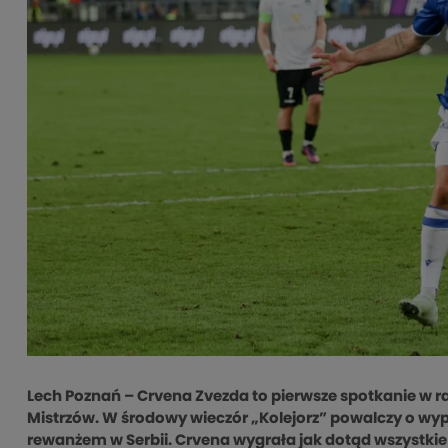
Lech Poznań – Crvena Zvezda to pierwsze spotkanie w 
Mistrzów. W środowy wieczór „Kolejorz” powalczy o wy
rewanżem w Serbii. Crvena wygrała jak dotąd wszystkie