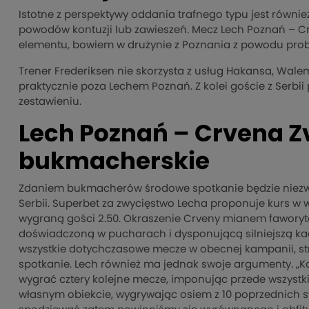
Istotne z perspektywy oddania trafnego typu jest również
powodów kontuzji lub zawieszeń. Mecz Lech Poznań – C
elementu, bowiem w drużynie z Poznania z powodu prob
Trener Frederiksen nie skorzysta z usług Hakansa, Walem
praktycznie poza Lechem Poznań. Z kolei goście z Serbi
zestawieniu.
Lech Poznań – Crvena Z
bukmacherskie
Zdaniem bukmacherów środowe spotkanie będzie niezwy
Serbii. Superbet za zwycięstwo Lecha proponuje kurs w wy
wygraną gości 2.50. Okraszenie Crveny mianem faworyt
doświadczoną w pucharach i dysponującą silniejszą kad
wszystkie dotychczasowe mecze w obecnej kampanii, str
spotkanie. Lech również ma jednak swoje argumenty. „K
wygrać cztery kolejne mecze, imponując przede wszystk
własnym obiekcie, wygrywając osiem z 10 poprzednich s