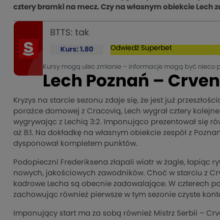
cztery bramki na mecz. Czy na własnym obiekcie Lech
BTTS: tak
Odwiedź
Superbet
Kurs: 1.80
Kursy mogą ulec zmianie – informacje mogą być nieco 
Lech Poznań – Crven
Kryzys na starcie sezonu zdaje się, że jest już przeszłoś
porażce domowej z Cracovią, Lech wygrał cztery kolejne
wygrywając z Lechią 3:2. Imponująco prezentował się ró
aż 8:1. Na dokładkę na własnym obiekcie zespół z Pozna
dysponował kompletem punktów.
Podopieczni Frederiksena złapali wiatr w żagle, łapiąc 
nowych, jakościowych zawodników. Choć w starciu z Crv
kadrowe Lecha są obecnie zadowalające. W czterech pop
zachowując również pierwsze w tym sezonie czyste kont
Imponujący start ma za sobą również Mistrz Serbii – Cr