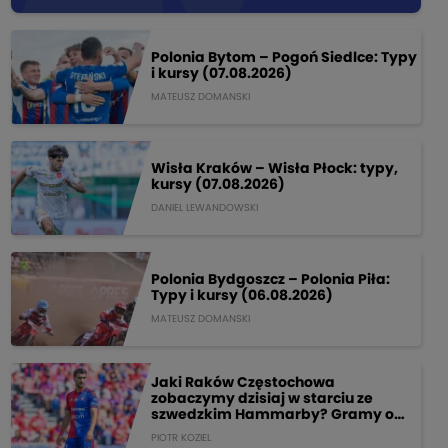
Polonia Bytom – Pogoń Siedlce: Typy
i kursy (07.08.2026)
MATEUSZ DOMANSKI
Wisła Kraków – Wisła Płock: typy,
kursy (07.08.2026)
DANIEL LEWANDOWSKI
Polonia Bydgoszcz – Polonia Piła:
Typy i kursy (06.08.2026)
MATEUSZ DOMANSKI
Jaki Raków Częstochowa
zobaczymy dzisiaj w starciu ze
szwedzkim Hammarby? Gramy o
205 PLN!
PIOTR KOZIEL