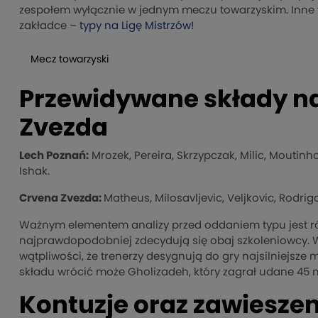
zespołem wyłącznie w jednym meczu towarzyskim. Inne wa
zakładce –
typy na Ligę Mistrzów!
Mecz towarzyski
Przewidywane składy na
Zvezda
Lech Poznań:
Mrozek, Pereira, Skrzypczak, Milic, Moutinh
Ishak.
Crvena Zvezda:
Matheus, Milosavljevic, Veljkovic, Rodrigo,
Ważnym elementem analizy przed oddaniem typu jest ró
najprawdopodobniej zdecydują się obaj szkoleniowcy. W 
wątpliwości, że trenerzy desygnują do gry najsilniejsz
składu wrócić może Gholizadeh, który zagrał udane 45 m
Kontuzje oraz zawiesze