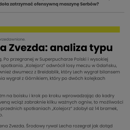
 zdoła zatrzymać ofensywną maszynę Serbów?
przedawnione.
a Zvezda: analiza typu
cią. Po przegranej w Superpucharze Polski i wysokiej
 spotkania. „Kolejorz” odwrócił losy meczu w Gdańsku,
wnież dwumecz z Breidablik, który Lech wygrał bilansem
nia wygrał z Górnikiem, który po dwóch kolejkach
rytm na boisku i krok po kroku wprowadzając do kadry
eną wciąż zabraknie kilku ważnych ogniw, to możliwości
rzednich spotkaniach „Kolejorz” zdobył aż 14 bramek,
o.
vena Zvezda. Środowy rywal Lecha rozegrał jak dotąd