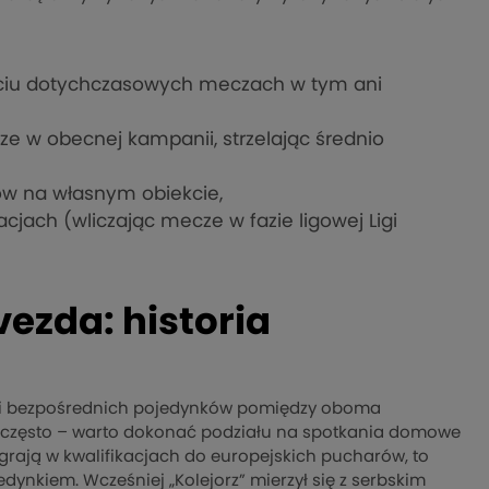
eściu dotychczasowych meczach w tym ani
 w obecnej kampanii, strzelając średnio
ów na własnym obiekcie,
acjach (wliczając mecze w fazie ligowej Ligi
ezda: historia
iki bezpośrednich pojedynków pomiędzy oboma
wo często – warto dokonać podziału na spotkania domowe
 grają w kwalifikacjach do europejskich pucharów, to
ynkiem. Wcześniej „Kolejorz” mierzył się z serbskim