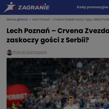
Kody promocyjne
Strona główna
» Lech Poznań – Crvena Zvezda: kursy i typy. Mistrz Polsk
Lech Poznań – Crvena Zvezda: 
zaskoczy gości z Serbii?
Patryk Domagala