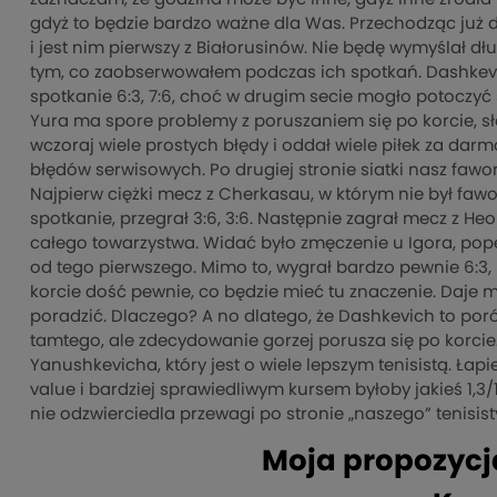
gdyż to będzie bardzo ważne dla Was. Przechodząc już
i jest nim pierwszy z Białorusinów. Nie będę wymyślał dłu
tym, co zaobserwowałem podczas ich spotkań. Dashkevic
spotkanie 6:3, 7:6, choć w drugim secie mogło potoczyć 
Yura ma spore problemy z poruszaniem się po korcie, sł
wczoraj wiele prostych błędy i oddał wiele piłek za dar
błędów serwisowych. Po drugiej stronie siatki nasz fawor
Najpierw ciężki mecz z Cherkasau, w którym nie był fawor
spotkanie, przegrał 3:6, 3:6. Następnie zagrał mecz z He
całego towarzystwa. Widać było zmęczenie u Igora, pope
od tego pierwszego. Mimo to, wygrał bardzo pewnie 6:3, 6:
korcie dość pewnie, co będzie mieć tu znaczenie. Daje m
poradzić. Dlaczego? A no dlatego, że Dashkevich to po
tamtego, ale zdecydowanie gorzej porusza się po korc
Yanushkevicha, który jest o wiele lepszym tenisistą. Ła
value i bardziej sprawiedliwym kursem byłoby jakieś 1,3/
nie odzwierciedla przewagi po stronie „naszego” tenisist
Moja propozycj