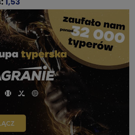
s:
1,53