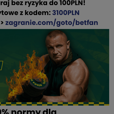
raj bez ryzyka do 100PLN!
ytowe z kodem:
3100PLN
->
zagranie.com/goto/betfan
0% normy dla