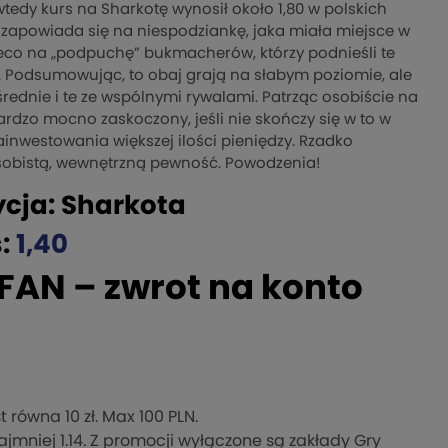
wtedy kurs na Sharkotę wynosił około 1,80 w polskich
ie zapowiada się na niespodziankę, jaka miała miejsce w
co na „podpuchę” bukmacherów, którzy podnieśli te
a. Podsumowując, to obaj grają na słabym poziomie, ale
rednie i te ze wspólnymi rywalami. Patrząc osobiście na
ardzo mocno zaskoczony, jeśli nie skończy się w to w
ainwestowania większej ilości pieniędzy. Rzadko
sobistą, wewnętrzną pewność. Powodzenia!
cja: Sharkota
s:
1,40
FAN – zwrot na konto
równa 10 zł. Max 100 PLN.
ajmniej 1.14. Z promocji wyłączone są zakłady Gry