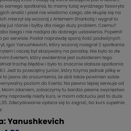
 do samego spotkania, to mamy tutaj wyraźnego faworyta
gich analiz i pisał nie wiadomo czego, ale skupię się na
h mierzył się wczoraj z Artemem Sharkotą i wygrał to
się już różnie i byłby dla niego duży problem. Czemu?
abo biega i nie nadąża do dobrego ustawienia. Popełnił
mo po serwisie. Posłał naprawdę sporą ilość podwójnych
yt, Igor Yanushkevich, który wczoraj rozegrał 2 spotkania.
ytem i raczej był skazywany na porażkę. Nie było to złe
orvim Evertem, który ewidentnie jest outsiderem tego
łniał trochę błędów i było to znacznie słabsze spotkania
1. Jest to przeciętny junior, który trzyma jednak piłkę w
i to jasno do zrozumienia, że dziś także powinien sobie
równywalny poziom do Everta. Na pewno lepiej serwuje od
ie. Moim zdaniem, zobaczymy tu bardzo pewne zwycięstwo
piemy naprawdę niezły kurs, w moim odczuciu jest to duże
1,35. Zdecydowanie opłaca się to zagrać, bo kurs zupełnie
y.
a: Yanushkevich