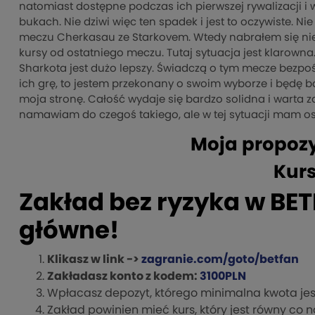
natomiast dostępne podczas ich pierwszej rywalizacji i 
bukach. Nie dziwi więc ten spadek i jest to oczywiste. N
meczu Cherkasau ze Starkovem. Wtedy nabrałem się nie
kursy od ostatniego meczu. Tutaj sytuacja jest klarown
Sharkota jest dużo lepszy. Świadczą o tym mecze bezpoś
ich grę, to jestem przekonany o swoim wyborze i będę b
moja stronę. Całość wydaje się bardzo solidna i warta z
namawiam do czegoś takiego, ale w tej sytuacji mam o
Moja propozy
Kur
Zakład bez ryzyka w BET
główne!
Klikasz w link ->
zagranie.com/goto/betfan
Zakładasz konto z kodem:
3100PLN
Wpłacasz depozyt, którego minimalna kwota jest 
Zakład powinien mieć kurs, który jest równy co n