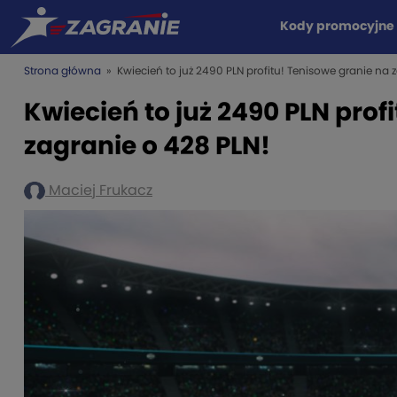
Kody promocyjne
Strona główna
» Kwiecień to już 2490 PLN profitu! Tenisowe granie na 
Kwiecień to już 2490 PLN prof
zagranie o 428 PLN!
Maciej Frukacz