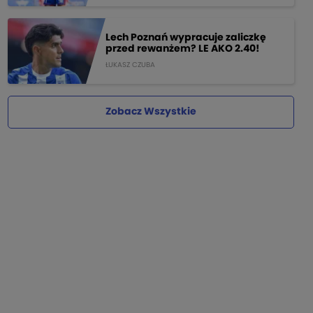
Lech Poznań wypracuje zaliczkę
przed rewanżem? LE AKO 2.40!
ŁUKASZ CZUBA
Zobacz Wszystkie