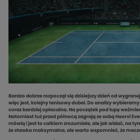
Bardzo dobrze rozpoczął się dzisiejszy dzień od wygran
więc jest, kolejny tenisowy dubel. Do analizy wybieramy d
coraz bardziej opłacalna. Na początek pod lupę weźmie
Natomiast tuż przed północą zagrają ze sobą Heorvi Ev
mówią i jest to całkiem zrozumiałe, ale jak widać, na 
że stawka maksymalna, ale warto wspomnieć, że mecze 