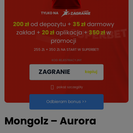
TYLKO NA
200 zł
od depozytu +
35 zł
darmowy
zakład +
20 zł
aplikacja +
350 zł
w
promocji
255 ZŁ + 350 ZŁ NA START W SUPERBET!
KOD REJESTRACYJNY
ZAGRANIE
kopiuj
pokaż szczegóły
Odbieram bonus >>
Mongolz – Aurora