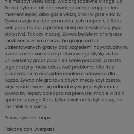
nie ma zbyt wielu opcji. Wybiorą zapewne Mirage lub
Train i pytanie tak naprawdę gdzie się czują na ten
moment lepiej, albo gdzie widzą braki w grze Vitality.
Zywoo czuje się dobrze na obu tych mapach, a Ropz
woli grać Traina, a przynajmniej na to wskazują jego
statystyki. Tak czy inaczej, Zywoo będzie miał większe
możliwości w tym meczu, bo grając na tak
utalentowanych graczy pod względem indywidualnym,
trzeba zachować spokój i równowagę. Myślę, że tak
uniwersalny gracz powinien sobie poradzić, a reszta
jego drużyny może odczuwać problemy. Vitality z
problemami to nie będzie idealne środowsiko dla
Ropza. Zywoo nie gra tak słabych meczy zbyt często,
więc spodziewam się odbudowy w jego wykonaniu.
Zywoo był lepszy od Ropza na pierwszej mapie w 8 z 11
spotkań, z czego Ropz tylko dwukrotnie był lepszy, bo
raz mieli tyle samo.
Przewidywane mapy:
Falcons ban Overpass