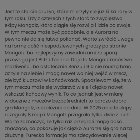
Jest to starcie drużyn, które mierzyły się już kilka razy w
tym roku. Trzy z czterech z tych starć to zwycięstwa
ekipy Mongolz, która ciągle się rozwija i idzie po swoje.
W tym meczu może być podobnie, ale Aurora na
pewno nie da się łatwo pokonać. Warto zwrócić uwage
na formę dość niespodziewanych graczy po stronie
Mongolz, bo najlepszymy zawodnikami ze sporą
przewagą jest Blitz i Techno. Daje to Mongolz mnóstwo
możliwości, bo ostatecznie Senzu i 910 nie muszą brać
aż tyle na siebie i mogą nawet wolniej wejść w mecz,
ale być kluczowi w końcówkach. Spodziewam się, że w
tym meczu może się wydarzyć wiele i ciężko nawet
wskazać końcowy wynik. To co jednak jest w miarę
widoczne z meczów bezpośrednich to bardzo dobra
gra Mongolz, niezależnie od dnia. W 2025 obie te ekipy
rozegrały 8 map i Mongolz przegrało tylko dwie z nich.
Warto zaznaczyć, że tylko raz przegrali mapę dość
znacząco, co pokazuje jak ciężko Aurorze się gra na tą
drużynę. Turecka formacja ma zdecydowanie więcej