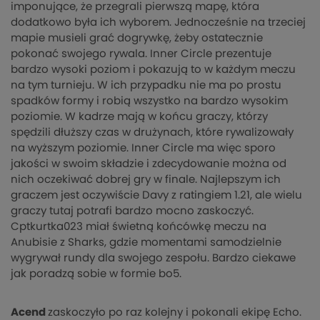
imponujące, że przegrali pierwszą mapę, która
dodatkowo była ich wyborem. Jednocześnie na trzeciej
mapie musieli grać dogrywkę, żeby ostatecznie
pokonać swojego rywala. Inner Circle prezentuje
bardzo wysoki poziom i pokazują to w każdym meczu
na tym turnieju. W ich przypadku nie ma po prostu
spadków formy i robią wszystko na bardzo wysokim
poziomie. W kadrze mają w końcu graczy, którzy
spędzili dłuższy czas w drużynach, które rywalizowały
na wyższym poziomie. Inner Circle ma więc sporo
jakości w swoim składzie i zdecydowanie można od
nich oczekiwać dobrej gry w finale. Najlepszym ich
graczem jest oczywiście Davy z ratingiem 1.21, ale wielu
graczy tutaj potrafi bardzo mocno zaskoczyć.
Cptkurtka023 miał świetną końcówkę meczu na
Anubisie z Sharks, gdzie momentami samodzielnie
wygrywał rundy dla swojego zespołu. Bardzo ciekawe
jak poradzą sobie w formie bo5.
Acend
zaskoczyło po raz kolejny i pokonali ekipę Echo.