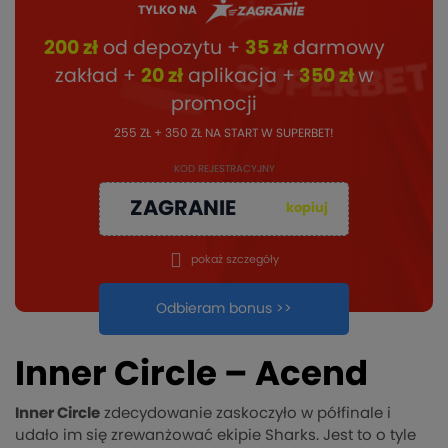
TYLKO NA
200 zł
od depozytu +
35 zł
darmowy
zakład +
20 zł
aplikacja +
350 zł
w
promocji
255 ZŁ + 350 ZŁ NA START W SUPERBET!
KOD REJESTRACYJNY
ZAGRANIE
kopiuj
pokaż szczegóły
Odbieram bonus >>
Inner Circle – Acend
Inner Circle
zdecydowanie zaskoczyło w półfinale i
udało im się zrewanżować ekipie Sharks. Jest to o tyle