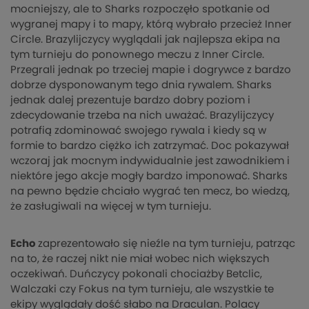
mocniejszy, ale to Sharks rozpoczęło spotkanie od
wygranej mapy i to mapy, którą wybrało przecież Inner
Circle. Brazylijczycy wyglądali jak najlepsza ekipa na
tym turnieju do ponownego meczu z Inner Circle.
Przegrali jednak po trzeciej mapie i dogrywce z bardzo
dobrze dysponowanym tego dnia rywalem. Sharks
jednak dalej prezentuje bardzo dobry poziom i
zdecydowanie trzeba na nich uważać. Brazylijczycy
potrafią zdominować swojego rywala i kiedy są w
formie to bardzo ciężko ich zatrzymać. Doc pokazywał
wczoraj jak mocnym indywidualnie jest zawodnikiem i
niektóre jego akcje mogły bardzo imponować. Sharks
na pewno będzie chciało wygrać ten mecz, bo wiedzą,
że zasługiwali na więcej w tym turnieju.
Echo
zaprezentowało się nieźle na tym turnieju, patrząc
na to, że raczej nikt nie miał wobec nich większych
oczekiwań. Duńczycy pokonali chociażby Betclic,
Walczaki czy Fokus na tym turnieju, ale wszystkie te
ekipy wyglądały dość słabo na Draculan. Polacy