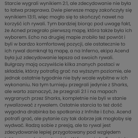
Starcie wygrali wynikiem 2:1, ale zdecydowanie nie była
to łatwa przeprawa. Dwie pierwsze mapy zakończyły się
wynikiem 13:11, więc mogło się to skończyć nawet na
korzyść ich rywali. Tym bardziej biorąc pod uwagę fakt,
że Acned przegrało pierwszą mapę, która także była ich
wyborem. Echo na drugiej mapie zrobiło też powrót i
byli w bardzo komfortowej pozycji, ale ostatecznie to
ich rywal domknął tą mapę, a na Inferno, ekipa Acend
była już zdecydowanie lepsza od swoich rywali.
Bułgrazy mają oczywiście kilka znanych postaci w
składzie, którzy potrafią grać na wyższym poziomie, ale
jednak ostatnie tygodnie nie były wcale wybitne w ich
wykonaniu. Na tym turnieju przegrali jedynie z Sharks,
ale warto zaznaczyć, że przegrali 2:1 i na mapach
wygranych przez Sharks, kompletnie nie byli w stanie
rywalizować z rywalem. Ostatnie starcia to też dość
wygodna drabinka bo spotkania z Infnite i Echo. Acend
potrafi grać, ale pytanie czy tak dobrze jak mogłoby się
wydwać. Radzą sobie z presją, ale to rywal jest
zdecydowanie lepiej przygotowany pod względem