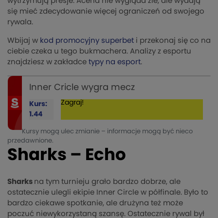
wytrzymują presje. Acend nie wygląda źle, ale wydają
się mieć zdecydowanie więcej ograniczeń od swojego
rywala.
Wbijaj w
kod promocyjny superbet
i przekonaj się co na
ciebie czeka u tego bukmachera. Analizy z esportu
znajdziesz w zakładce
typy na esport
.
Inner Cricle wygra mecz
Zagraj!
Kurs:
1.44
Kursy mogą ulec zmianie – informacje mogą być nieco
przedawnione.
Sharks – Echo
Sharks
na tym turnieju grało bardzo dobrze, ale
ostatecznie ulegli ekipie Inner Circle w półfinale. Było to
bardzo ciekawe spotkanie, ale drużyna też może
poczuć niewykorzystaną szansę. Ostatecznie rywal był