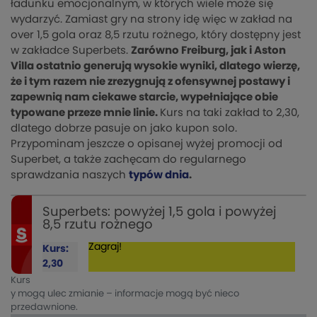
ładunku emocjonalnym, w których wiele może się
wydarzyć. Zamiast gry na strony idę więc w zakład na
over 1,5 gola oraz 8,5 rzutu rożnego, który dostępny jest
w zakładce Superbets.
Zarówno Freiburg, jak i Aston
Villa ostatnio generują wysokie wyniki, dlatego wierzę,
że i tym razem nie zrezygnują z ofensywnej postawy i
zapewnią nam ciekawe starcie, wypełniające obie
typowane przeze mnie linie.
Kurs na taki zakład to 2,30,
dlatego dobrze pasuje on jako kupon solo.
Przypominam jeszcze o opisanej wyżej promocji od
Superbet, a także zachęcam do regularnego
sprawdzania naszych
typów dnia
.
Superbets: powyżej 1,5 gola i powyżej
8,5 rzutu rożnego
Zagraj!
Kurs:
2,30
Kurs
y mogą ulec zmianie – informacje mogą być nieco
przedawnione.