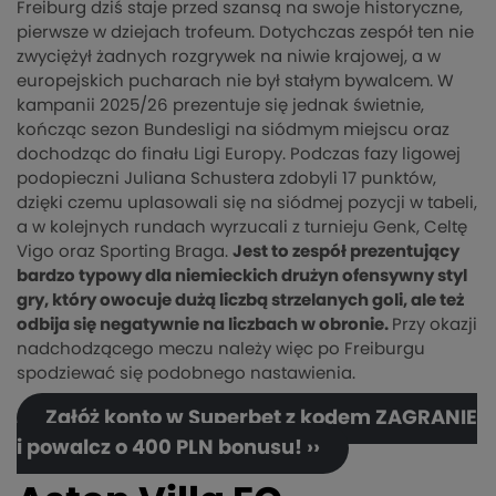
Freiburg dziś staje przed szansą na swoje historyczne,
pierwsze w dziejach trofeum. Dotychczas zespół ten nie
zwyciężył żadnych rozgrywek na niwie krajowej, a w
europejskich pucharach nie był stałym bywalcem. W
kampanii 2025/26 prezentuje się jednak świetnie,
kończąc sezon Bundesligi na siódmym miejscu oraz
dochodząc do finału Ligi Europy. Podczas fazy ligowej
podopieczni Juliana Schustera zdobyli 17 punktów,
dzięki czemu uplasowali się na siódmej pozycji w tabeli,
a w kolejnych rundach wyrzucali z turnieju Genk, Celtę
Vigo oraz Sporting Braga.
Jest to zespół prezentujący
bardzo typowy dla niemieckich drużyn ofensywny styl
gry, który owocuje dużą liczbą strzelanych goli, ale też
odbija się negatywnie na liczbach w obronie.
Przy okazji
nadchodzącego meczu należy więc po Freiburgu
spodziewać się podobnego nastawienia.
Załóż konto w Superbet z kodem ZAGRANIE
i powalcz o 400 PLN bonusu! ››