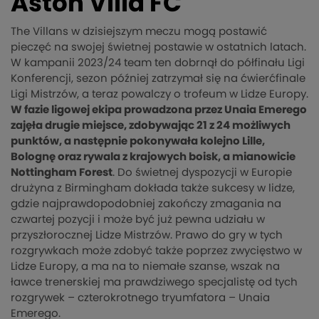
Aston Villa FC
The Villans w dzisiejszym meczu mogą postawić
pieczęć na swojej świetnej postawie w ostatnich latach.
W kampanii 2023/24 team ten dobrnął do półfinału Ligi
Konferencji, sezon później zatrzymał się na ćwierćfinale
Ligi Mistrzów, a teraz powalczy o trofeum w Lidze Europy.
W fazie ligowej ekipa prowadzona przez Unaia Emerego
zajęła drugie miejsce, zdobywając 21 z 24 możliwych
punktów, a następnie pokonywała kolejno Lille,
Bolognę oraz rywala z krajowych boisk, a mianowicie
Nottingham Forest
. Do świetnej dyspozycji w Europie
drużyna z Birmingham dokłada także sukcesy w lidze,
gdzie najprawdopodobniej zakończy zmagania na
czwartej pozycji i może być już pewna udziału w
przyszłorocznej Lidze Mistrzów. Prawo do gry w tych
rozgrywkach może zdobyć także poprzez zwycięstwo w
Lidze Europy, a ma na to niemałe szanse, wszak na
ławce trenerskiej ma prawdziwego specjalistę od tych
rozgrywek – czterokrotnego tryumfatora – Unaia
Emerego.