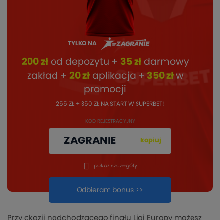
TYLKO NA
200 zł
od depozytu +
35 zł
darmowy
zakład +
20 zł
aplikacja +
350 zł
w
promocji
255 ZŁ + 350 ZŁ NA START W SUPERBET!
KOD REJESTRACYJNY
ZAGRANIE
kopiuj
pokaż szczegóły
Odbieram bonus >>
Przy okazji nadchodzącego finału Ligi Europy możesz