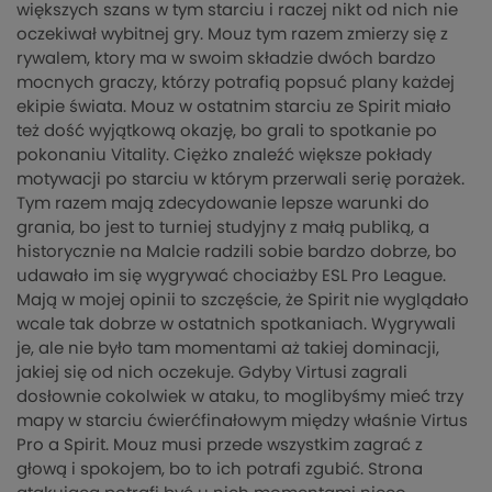
większych szans w tym starciu i raczej nikt od nich nie
oczekiwał wybitnej gry. Mouz tym razem zmierzy się z
rywalem, ktory ma w swoim składzie dwóch bardzo
mocnych graczy, którzy potrafią popsuć plany każdej
ekipie świata. Mouz w ostatnim starciu ze Spirit miało
też dość wyjątkową okazję, bo grali to spotkanie po
pokonaniu Vitality. Ciężko znaleźć większe pokłady
motywacji po starciu w którym przerwali serię porażek.
Tym razem mają zdecydowanie lepsze warunki do
grania, bo jest to turniej studyjny z małą publiką, a
historycznie na Malcie radzili sobie bardzo dobrze, bo
udawało im się wygrywać chociażby ESL Pro League.
Mają w mojej opinii to szczęście, że Spirit nie wyglądało
wcale tak dobrze w ostatnich spotkaniach. Wygrywali
je, ale nie było tam momentami aż takiej dominacji,
jakiej się od nich oczekuje. Gdyby Virtusi zagrali
dosłownie cokolwiek w ataku, to moglibyśmy mieć trzy
mapy w starciu ćwierćfinałowym między właśnie Virtus
Pro a Spirit. Mouz musi przede wszystkim zagrać z
głową i spokojem, bo to ich potrafi zgubić. Strona