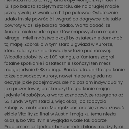
Pierwsza mapa to wygrana ekipy Mongolz wynikiem
13:11 po bardzo zaciętym starciu, ale na drugiej mapie
przegrywali już wynikiem 11:1 po połówce. Ostatecznie
udało im się powrócić i wygrać po dogrywce, ale takie
powroty widzi się bardzo rzadko. Warto dodać, że
Aurora miała siedem punktów mapowych na mapie
Mirage i mieli mnóstwo okazji by ostatecznie domknąć
tą mapę. Zabrakło w tym starciu gwiazd w Aurorze,
które kolejny raz nie dowiozły w fazie pucharowej.
Wicadia zdobył tylko 1.09 ratingu, a Xantares zagrał
fatalne spotkanie i ostatecznie skończył ten mecz
mając jedynie 0.88 ratingu. Bardzo utrudnił to spotkanie
także dowodzący Aurory, nawet nie ze względu na
decyzje jakie podejmował, ale na poziom indywidualny
jaki prezentował, bo skończył to spotkanie mając
jedynie 14 zabójstw, a warto zaznaczyć, że rozegrano aż
53 rundy w tym starciu, więc okazji do zdobycia
zabójstw miał sporo. Mongolz postara się zrewanżować
ekipie Vitality za finał w Austin i mają ku temu niezłą
okazję, bo Vitality nie wygląda wcale tak dobrze.
Problemem jest jednak bezpośredni bilans miedzy tymi