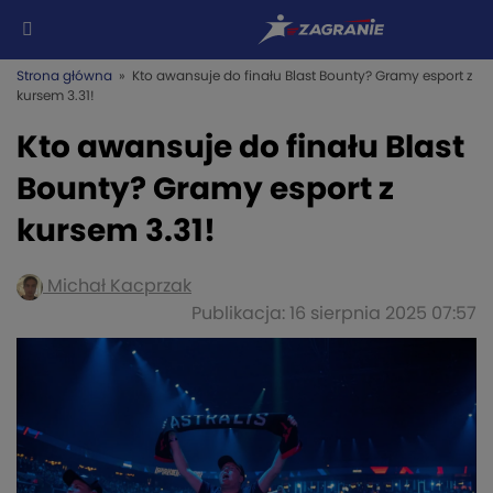
Strona główna
» Kto awansuje do finału Blast Bounty? Gramy esport z
kursem 3.31!
Kto awansuje do finału Blast
Bounty? Gramy esport z
kursem 3.31!
Michał Kacprzak
Publikacja: 16 sierpnia 2025 07:57