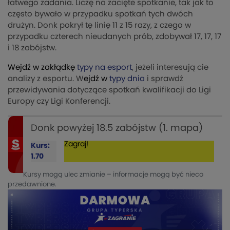
łatwego zadania. Liczę na zacięte spotkanie, tak jak to
często bywało w przypadku spotkań tych dwóch
drużyn. Donk pokrył tę linię 11 z 15 razy, z czego w
przypadku czterech nieudanych prób, zdobywał 17, 17, 17
i 18 zabójstw.
Wejdź w zakłądkę
typy na esport
, jeżeli interesują cie
analizy z esportu. W
ejdź w
typy dnia
i sprawdź
przewidywania dotyczące spotkań kwalifikacji do Ligi
Europy czy Ligi Konferencji.
Donk powyżej 18.5 zabójstw (1. mapa)
Zagraj!
Kurs:
1.70
Kursy mogą ulec zmianie – informacje mogą być nieco
przedawnione.