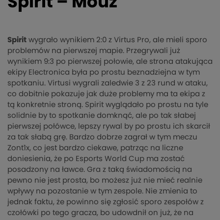
Spirit – Mouz
Spirit
wygrało wynikiem 2:0 z Virtus Pro, ale mieli sporo
problemów na pierwszej mapie. Przegrywali już
wynikiem 9:3 po pierwszej połowie, ale strona atakująca
ekipy Electronica była po prostu beznadziejna w tym
spotkaniu. Virtusi wygrali zaledwie 3 z 23 rund w ataku,
co dobitnie pokazuje jak duże problemy ma ta ekipa z
tą konkretnie stroną. Spirit wyglądało po prostu na tyle
solidnie by to spotkanie domknąć, ale po tak słabej
pierwszej połówce, lepszy rywal by po prostu ich skarcił
za tak słabą grę. Bardzo dobrze zagrał w tym meczu
Zont1x, co jest bardzo ciekawe, patrząc na liczne
doniesienia, że po Esports World Cup ma zostać
posadzony na ławce. Gra z taką świadomością na
pewno nie jest prosta, bo możesz już nie mieć realnie
wpływy na pozostanie w tym zespole. Nie zmienia to
jednak faktu, że powinno się zgłosić sporo zespołów z
czołówki po tego gracza, bo udowdnił on już, że na