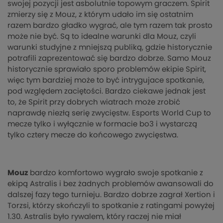
swojej pozycji jest asbolutnie topowym graczem. Spirit
zmierzy się z Mouz, z którym udało im się ostatnim
razem bardzo gładko wygrać, ale tym razem tak prosto
może nie być. Są to idealne warunki dla Mouz, czyli
warunki studyjne z mniejszą publiką, gdzie historycznie
potrafili zaprezentować się bardzo dobrze. Samo Mouz
historycznie sprawiało sporo problemów ekipie Spirit,
więc tym bardziej może to być intrygujace spotkanie,
pod względem zaciętości. Bardzo ciekawe jednak jest
to, że Spirit przy dobrych wiatrach może zrobić
naprawdę niezłą serię zwycięstw. Esports World Cup to
mecze tylko i wyłącznie w formacie bo3 i wystarczą
tylko cztery mecze do końcowego zwycięstwa.
Mouz
bardzo komfortowo wygrało swoje spotkanie z
ekipą Astralis i bez żadnych problemów awansowali do
dalszej fazy tego turnieju. Bardzo dobrze zagrał Xertion i
Torzsi, którzy skończyli to spotkanie z ratingami powyżej
1.30. Astralis było rywalem, który raczej nie miał