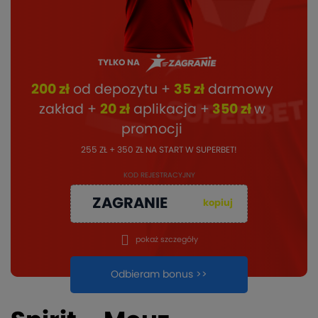
TYLKO NA
200 zł
od depozytu +
35 zł
darmowy
zakład +
20 zł
aplikacja +
350 zł
w
promocji
255 ZŁ + 350 ZŁ NA START W SUPERBET!
KOD REJESTRACYJNY
ZAGRANIE
kopiuj
pokaż szczegóły
Odbieram bonus >>