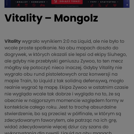
Vitality – Mongolz
Vitality
wygrało wynikiem 2:0 na Liquid, ale nie było to
wcale proste spotkanie. Na obu mapach doszło do
dogrywek, w których okazali sie lepsi od ekipy Siuhego,
ale gdyby nie przebłyski geniuszu Zywoo, to ten mecz
mógłby się potoczyć nieco inaczej. Gdyby Vitality nie
wygrało obu rund pistoletowych oraz konwersji na
mapie Train, to Liquid z tak solidną defensywą, mogło
realnie wygrać tę mapę. Ekipa Zywoo w ostatnim czasie
nie wygląda wcale tak dobrze i wygląda na to, że są
obecnie w najgorszym momencie względem formy w
kontekście całego roku. Jest to trochę absurdalne
stwierdzenie, bo są przecież w półfinale, w którym są
zdecydowanym faworytem, ale patrząc na ich grę,
widać zdecydowanie więcej dziur czy szans do
wykorzystania dla rywali. Liquid na obu mapach